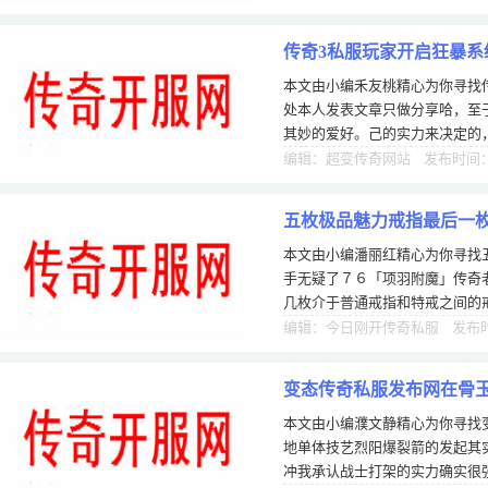
传奇3私服玩家开启狂暴系
本文由小编禾友桃精心为你寻找
处本人发表文章只做分享哈，至
其妙的爱好。己的实力来决定的
完美的。每个玩家都能考虑周全
编辑：超变传奇网站 发布时间：0
五枚极品魅力戒指最后一
本文由小编潘丽红精心为你寻找
手无疑了７６「项羽附魔」传奇
几枚介于普通戒指和特戒之间的
比如攻击速度属性，有时候加极
编辑：今日刚开传奇私服 发布时间
变态传奇私服发布网在骨
本文由小编濮文静精心为你寻找
箭的发起
地单体技艺烈阳爆裂箭的发起其
冲我承认战士打架的实力确实很