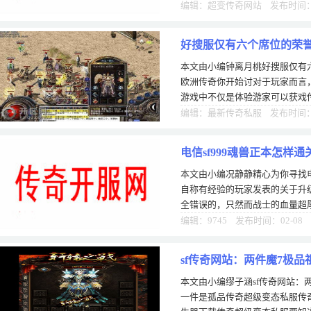
就是占第一位。上去使用烈火通
编辑：超变传奇网站 发布时间：0
好搜服仅有六个席位的荣
本文由小编钟离月桃好搜服仅有
欧洲传奇你开始讨对于玩家而言
游戏中不仅是体验游家可以获戏传
喊的休闲乐趣，还有其他各方面
编辑：最新传奇私服 发布时间：0
电信sf999魂兽正本怎样通
本文由小编况静静精心为你寻找电
自称有经验的玩家发表的关于升
全错误的，只然而战士的血量超
战士此类道士自身等级47左右，
编辑：9745 发布时间：02-08
sf传奇网站：两件魔7极
本文由小编缪子涵sf传奇网站：
品
一件是孤品传奇超级变态私服传