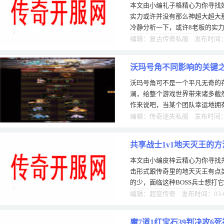
本文由小编礼子格精心为你寻找好
神
实力或许并没有那么神超大超大
冷静分析一下，或许8老板的实
起聊一聊这个话题。小编还得从
编辑：复古传奇私服 发布时间：1
沃玛号角不同影响的关键
沃玛号角可不是一个平凡无奇的
澜，给整个游戏世界带来诸多截
作来说吧，当某个团队幸运地拥
间就会被激发出来。原本各自为
编辑：传奇迷失私服 发布时间：0
共享战士1v1地天灭王的方
本文由小编皮梓云精心为你寻找共
击形式跟传奇里的地天灭王有点
的少，面临这种BOSS兵士想打
年夜太阳，然后在来两百个特红
编辑：超变传奇 发布时间：03-
魔7道1红宝石39判决攻6