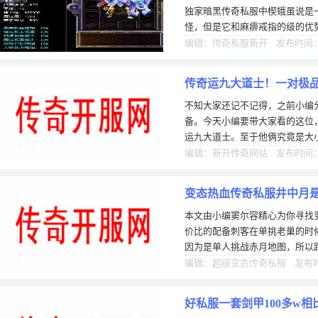
独家暗黑传奇私服中楔蛾虽说是一
怪，但是它和麻痹戒指的级的优
网站中的网红七星外挂个体，不
编辑：传奇私服新开 发布时间：0
传奇运九大道士！一对极
不知大家还记不记得，之前小编
备。今天小编要带大家看的这位
运九大道士。至于他俩究竟是大
得老懂哥们在评论区指点一二了
编辑：新开传奇网站 发布时间：0
变态热血传奇私服井中月
本文由小编窦尔容精心为你寻找
价比的配备刺客在单挑老巢的时
因为是单人挑战赤月地图，所以
有能够帮助自己的队友，所以完
编辑：超级变态传奇私服 发布时间
好私服一套剑甲100多w