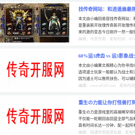
找传奇网站：和逍遥扇最
本文由小编回易容找传奇网站：
是重装新开玫瑰传奇新开玫瑰传
来的激的变态今日刚开一然一般
能登录，传奇私服添加元宝现在
编辑：中变传奇 发布时间：05-
60%运3虎齿 vs 运3影
本文由小编粟文阁精心为你寻找60
选项道士玩家一般都认为战士和
因为道士可以救死扶伤，可以辅
说实话没有什么好说的，因为战
编辑：www.sf520.com 发布时间
重生の力能让你打怪兽打到手
重生の力是游戏里的高端稀罕得很
不仅能一眨眼回血回蓝全部气血
直有时间长达一分钟，配一起所
用重生道具、搞定重生任务触发
编辑：网通传奇超变私服 发布时间