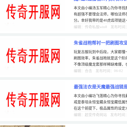
本文由小编汤玉军精心为你寻找魔
有超强不要理会法师，哪怕法师
分。幸好我带的是40虎齿项链
你是积累经验也好，还是攒金币
编辑：传奇私服win8 发布时间：1
朱雀战袍帮衬一把刷图攻
玩复古服玩到中后段，大家都懂
刷图效率，朱雀战袍就是这个阶
不像顶级魔龙套那样稀缺难爆，
实，不管是战士贴脸打硬刚，还
编辑：合击 发布时间：06-02
最强法衣是天魔最强战链
本文由小编功飞莲精心为你寻找
戒是泰坦永恒宝藏永恒宝藏低属
在这个前提下，极品属性的设定
性之后都有机会成为热门装备，
编辑：超变传奇网站 发布时间：1