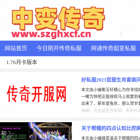
网站首页
今日刚开传奇私服
网通传奇超变私服
1.76月卡版本
好私服2023官服生肖套
本文由小编衡玉轩精心为你寻找好
一睹为快吧正版授权马上就要到
出来了，新年是兔年，那么贺岁
快，要知道上一个兔年的时候就
编辑：合击超变传奇网 发布时间：
关于楔蛾的四点认知比挖
本文由小编接若溪关于楔蛾的四