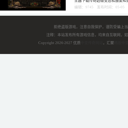
生器下载传奇超级变态私服要知道
复古版本中非常难得了，虽然复
编辑：9745 发布时间：05-05
拒绝盗版游戏，注意自我保护，谨防受骗上当
注释：本站发布所有游戏信息，均来自互联网，如
Copyright 2026-2027 优质
中变传奇网站
，汇聚
韩版中