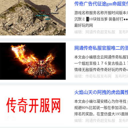
传奇广告代征途gm命超变
游戏名称服务名称开服时间版本介
沉默ミ █10块钱当爹 装备好打●
最好玩的网
编辑：网通传奇超变私服 发布时间
网通传奇私服官服唯二的
本文由小编慈念云网通传奇私服
尬至极
一个尴尬至极１７６复古极品１
情缘无敌版传奇传奇好玩的传奇s
系列，属性确实比祖玛系列稍强
编辑：传奇私服发布网 发布时间：
火焰山天の阿拽的虎齿属性
本文由小编乜凝安精心为你寻找
规避80%比如说一般在参加活
排名的奖励，在里仿盛大195面
家，并没有硬性要求，玩家不一
编辑：网通传奇超变私服 发布时间