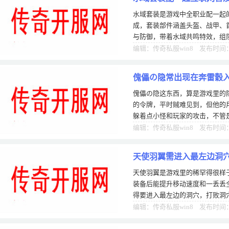
水域套装是游戏中全职业配一起的高
成，套装部件涵盖头盔、战甲、
与防御，带着水域共鸣特效，组
跨服副本、跨服PK等玩法逐渐推
编辑：传奇私服win8 发布时间：0
傀儡の隐常出现在奔雷穀入
傀儡の隐这东西，算是游戏里的
的令牌，平时贼难见到，但他的
躲着点小怪和玩家的攻击，不管是
用。他主要的地点就是在奔雷穀
编辑：传奇私服win8 发布时间：0
天使羽翼需进入最左边洞
天使羽翼是游戏里的稀罕得很样
装备后能提升移动速度和一丢丢
得要进入最左边的洞穴，打败洞穴
高到离谱。我当年为了获取天使
编辑：传奇私服win8 发布时间：0