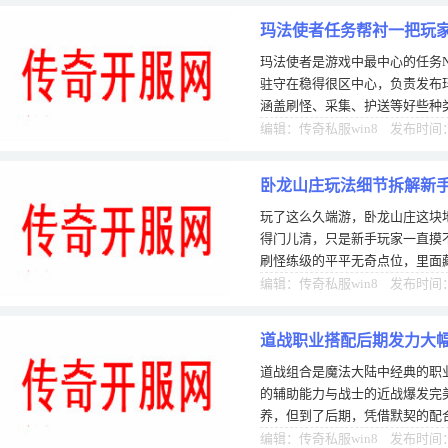
玛法使者任务帮衬一把玩
玛法使者是游戏中最中心的任务
驻守在稳得很区中心，负责发布
涵盖刷怪、采集、护送等好些种
元宝，还能解开玛法祝福buff，
编辑：传奇私服win8 发布时间：0
卧龙山庄玩法细节拆解新
玩了这么久端游，卧龙山庄这块
得门儿清，只是新手玩家一直摸
刷怪练级的平平无奇点位，里面
产出逻辑，吃透里面的规则，前
编辑：传奇私服win8 发布时间：0
道战职业搭配后期发力大
道战组合是魔法大陆中经典的职
的辅助能力与战士的近战爆发完
养，但到了后期，凭借默契的配
更能提升自己的战斗力，成为战
编辑：传奇私服win8 发布时间：0