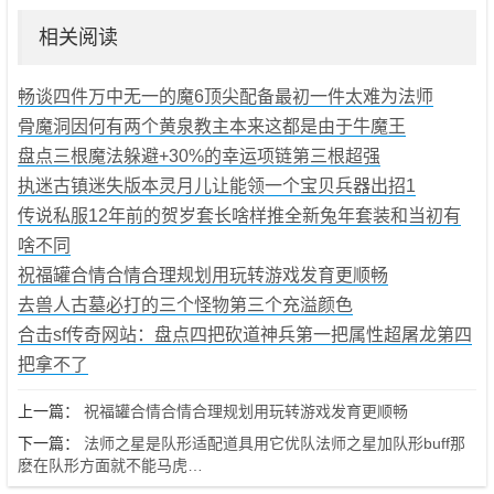
相关阅读
畅谈四件万中无一的魔6顶尖配备最初一件太难为法师
骨魔洞因何有两个黄泉教主本来这都是由于牛魔王
盘点三根魔法躲避+30%的幸运项链第三根超强
执迷古镇迷失版本灵月儿让能领一个宝贝兵器出招1
传说私服12年前的贺岁套长啥样推全新兔年套装和当初有
啥不同
祝福罐合情合情合理规划用玩转游戏发育更顺畅
去兽人古墓必打的三个怪物第三个充溢颜色
合击sf传奇网站：盘点四把砍道神兵第一把属性超屠龙第四
把拿不了
上一篇：
祝福罐合情合情合理规划用玩转游戏发育更顺畅
下一篇：
法师之星是队形适配道具用它优队法师之星加队形buff那
麽在队形方面就不能马虎…