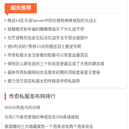
相关推荐
畅谈14区天涯Server中四位拥有麻痹戒指的大战士
骷髅精灵新年福利瞧瞧降临天下大礼送不停
光芒道靴优化走位玩法实战手法手感全面提升
道6判决防7黑铁13点矫捷这羽士要逆天啊
传奇私服大全当穿着的配备可以恢复血量其后
保险区公屏信息的三个阶段变更最后成了大佬的静态墙
最新传奇私服网站合击版本初期的顶级套装星王套装
魔力宝贝变态私服太阳传微变传奇私服奇
传奇私服发布网排行
65535热血与的分辨
比攻175泰坦更强的神戒攻击208真魂戒指
紫碧螺的三大暗藏属性一个用来进攻两个用来攻击