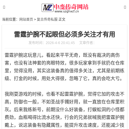
当前位置：
网站首页
>
复古传奇私服
正文
雷霆护腕不起眼但必须多关注才有用
发布时间：2026-4-6 20:41:45
文章作者：
雷霆护腕这玩意儿，看起来平平无奇，既没有裁决的高伤
害，也没有法神套的亮眼特效，很多玩家拿到手就扔在仓库
里，觉得没用，其实这装备真的值得多关注，尤其是前期练
级、打金的时候，用处大得很，忽略了它，真的会吃大亏。
我刚耍游戏的时候，也看不起雷霆护腕，觉得它加的攻击不
高，防御也一般，不如圣战手镯好用，就一直放在仓库里积
灰。后来我练新号，前期没什么好装备，打蜈蚣洞的小怪都
费劲，血瓶喝得比流水还快，行会的兄弟就喊我把雷霆护腕
戴上，说这装备有隐藏属性，能提升攻击速度，还能减少技