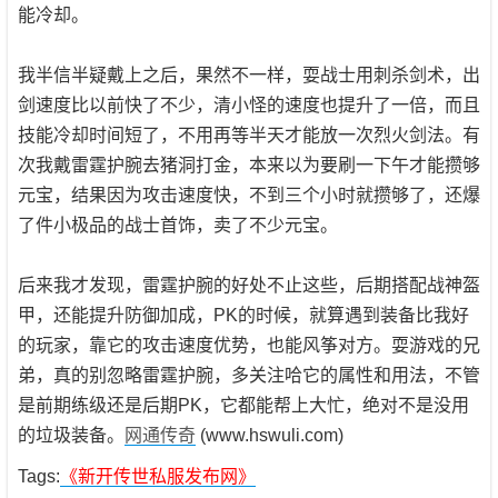
能冷却。
我半信半疑戴上之后，果然不一样，耍战士用刺杀剑术，出
剑速度比以前快了不少，清小怪的速度也提升了一倍，而且
技能冷却时间短了，不用再等半天才能放一次烈火剑法。有
次我戴雷霆护腕去猪洞打金，本来以为要刷一下午才能攒够
元宝，结果因为攻击速度快，不到三个小时就攒够了，还爆
了件小极品的战士首饰，卖了不少元宝。
后来我才发现，雷霆护腕的好处不止这些，后期搭配战神盔
甲，还能提升防御加成，PK的时候，就算遇到装备比我好
的玩家，靠它的攻击速度优势，也能风筝对方。耍游戏的兄
弟，真的别忽略雷霆护腕，多关注哈它的属性和用法，不管
是前期练级还是后期PK，它都能帮上大忙，绝对不是没用
的垃圾装备。
网通传奇
(www.hswuli.com)
Tags:
《新开传世私服发布网》