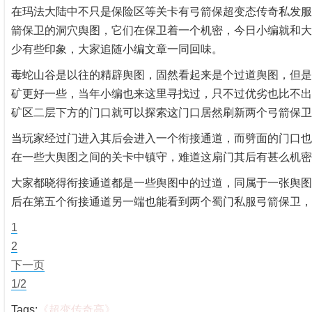
在玛法大陆中不只是保险区等关卡有弓箭保超变态传奇私发服
箭保卫的洞穴舆图，它们在保卫着一个机密，今日小编就和大
少有些印象，大家追随小编文章一同回味。
毒蛇山谷是以往的精辟舆图，固然看起来是个过道舆图，但是
矿更好一些，当年小编也来这里寻找过，只不过优劣也比不出
矿区二层下方的门口就可以探索这门口居然刷新两个弓箭保卫
当玩家经过门进入其后会进入一个衔接通道，而劈面的门口也
在一些大舆图之间的关卡中镇守，难道这扇门其后有甚么机密
大家都晓得衔接通道都是一些舆图中的过道，同属于一张舆图
后在第五个衔接通道另一端也能看到两个蜀门私服弓箭保卫，
1
2
下一页
1/2
Tags:
《超变传奇高》