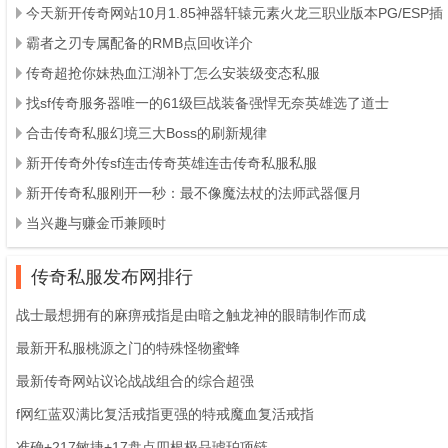
今天新开传奇网站10月1.85神器轩辕元素火龙三职业版本PG/ESP插
霸者之刃专属配备的RMB点回收详介
传奇超抢你妹热血江湖补丁怎么安装级变态私服
找sf传奇服务器唯一的61级巨战装备强悍无奈英雄选了道士
合击传奇私服幻境三大Boss的刷新规律
新开传奇外传sf连击传奇英雄连击传奇私服私服
新开传奇私服刚开一秒：最不像魔法杖的法师武器偃月
当兴趣与赚金币兼顾时
传奇私服发布网排行
战士最想拥有的麻痹戒指是由暗之触龙神的眼睛制作而成
最新开私服桃源之门的特殊怪物蜜蜂
最新传奇网站议论战战组合的综合超强
f网红蓝双满比复活戒指更强的特戒魔血复活戒指
准确+217敏捷+17盘点四根极品琥珀项链