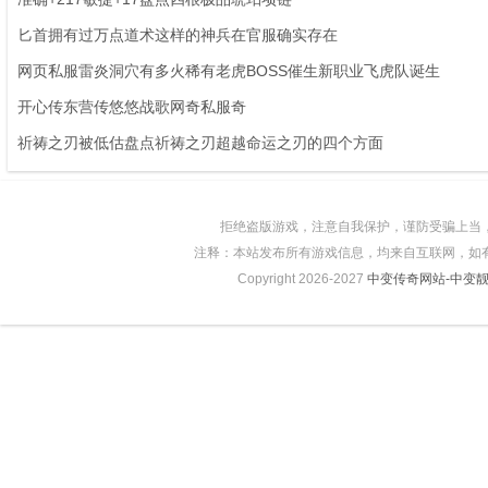
匕首拥有过万点道术这样的神兵在官服确实存在
网页私服雷炎洞穴有多火稀有老虎BOSS催生新职业飞虎队诞生
开心传东营传悠悠战歌网奇私服奇
祈祷之刃被低估盘点祈祷之刃超越命运之刃的四个方面
拒绝盗版游戏，注意自我保护，谨防受骗上当
注释：本站发布所有游戏信息，均来自互联网，如
Copyright 2026-2027
中变传奇网站-中变靓