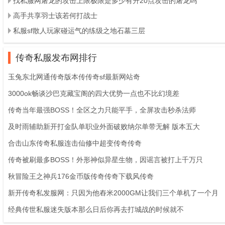
找私服网屠龙的攻击上限极限是多少有升20点攻击的屠龙吗
高手共享羽士该若何打战士
私服sf散人玩家碰运气的练级之地石墓三层
传奇私服发布网排行
玉兔东北网通传奇版本传传奇sf最新网站奇
3000ok畅谈沙巴克藏宝阁的四大优势一点也不比幻境差
传奇当年最强BOSS！全区之力只能平手，全屏攻击秒杀法师
及时雨辅助新开打金队单职业外面破败纳尔单带无解 版本五大
合击山东传奇私服连击仙修中超变传奇传奇
传奇被刷最多BOSS！外形神似异星生物，因谣言被打上千万只
秋冒险王之神兵176金币版传奇传奇下载风传奇
新开传奇私发服网：只因为他舂米2000GM让我们三个单机了一个月
经典传世私服迷失版本那么日后你再去打城战的时候就不