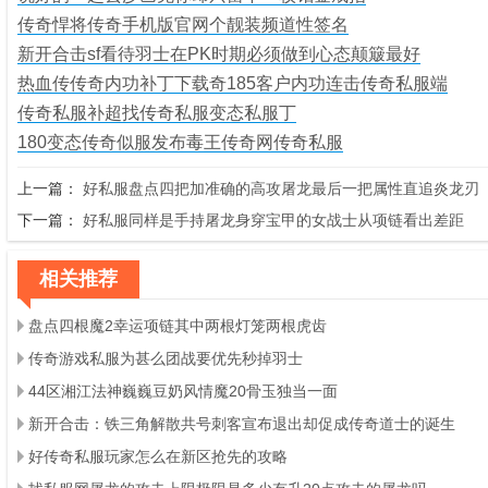
传奇悍将传奇手机版官网个靓装频道性签名
新开合击sf看待羽士在PK时期必须做到心态颠簸最好
热血传传奇内功补丁下载奇185客户内功连击传奇私服端
传奇私服补超找传奇私服变态私服丁
180变态传奇似服发布毒王传奇网传奇私服
上一篇：
好私服盘点四把加准确的高攻屠龙最后一把属性直追炎龙刃
下一篇：
好私服同样是手持屠龙身穿宝甲的女战士从项链看出差距
相关推荐
盘点四根魔2幸运项链其中两根灯笼两根虎齿
传奇游戏私服为甚么团战要优先秒掉羽士
44区湘江法神巍巍豆奶风情魔20骨玉独当一面
新开合击：铁三角解散共号刺客宣布退出却促成传奇道士的诞生
好传奇私服玩家怎么在新区抢先的攻略