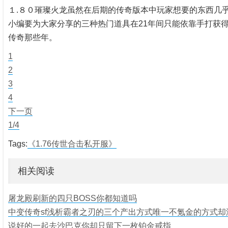
１.８０璀璨火龙虽然在后期的传奇版本中玩家想要的东西几
小编要为大家分享的三种热门道具在21年间只能依靠手打获
传奇那些年。
1
2
3
4
下一页
1/4
Tags:
《1.76传世合击私开服》
相关阅读
屠龙殿刷新的四只BOSS你都知道吗
中变传奇sf浅析霸者之刃的三个产出方式唯一不氪金的方式却
说好的一起去沙巴克你却只留下一枚铂金戒指