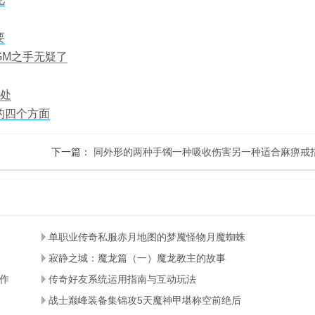
要
GM之手无疑了
好处
的四个方面
下一篇：
同外形的两种手镯一种吸收伤害另一种适合麻痹戒
单职业传奇私服赤月地图的梦魇怪物月魔蜘蛛
寂静之城：魔龙篇（一）魔龙教主的故事
作
传奇好友系统运用指南与互动玩法
战士巅峰装备集锦攻5天魔神甲堪称空前绝后