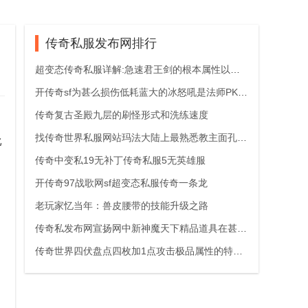
传奇私服发布网排行
超变态传奇私服详解:急速君王剑的根本属性以及带来的损伤
开传奇sf为甚么损伤低耗蓝大的冰怒吼是法师PK最佳
传奇复古圣殿九层的刷怪形式和洗练速度
找传奇世界私服网站玛法大陆上最熟悉教主面孔是哪个
比
传奇中变私19无补丁传奇私服5无英雄服
开传奇97战歌网sf超变态私服传奇一条龙
老玩家忆当年：兽皮腰带的技能升级之路
传奇私发布网宣扬网中新神魔天下精品道具在甚么地
传奇世界四伏盘点四枚加1点攻击极品属性的特戒最后一枚才是王者