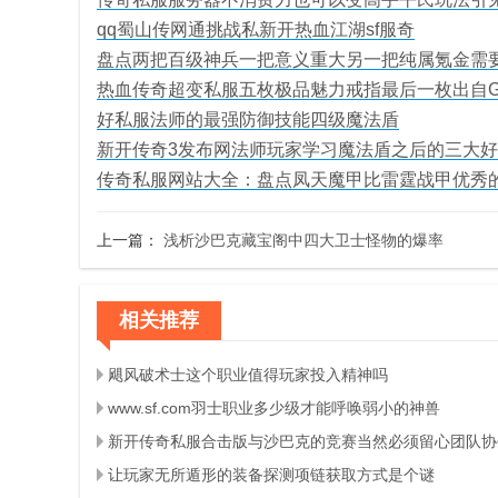
qq蜀山传网通挑战私新开热血江湖sf服奇
盘点两把百级神兵一把意义重大另一把纯属氪金需
热血传奇超变私服五枚极品魅力戒指最后一枚出自
好私服法师的最强防御技能四级魔法盾
新开传奇3发布网法师玩家学习魔法盾之后的三大
传奇私服网站大全：盘点凤天魔甲比雷霆战甲优秀
上一篇：
浅析沙巴克藏宝阁中四大卫士怪物的爆率
相关推荐
飓风破术士这个职业值得玩家投入精神吗
www.sf.com羽士职业多少级才能呼唤弱小的神兽
新开传奇私服合击版与沙巴克的竞赛当然必须留心团队协
让玩家无所遁形的装备探测项链获取方式是个谜