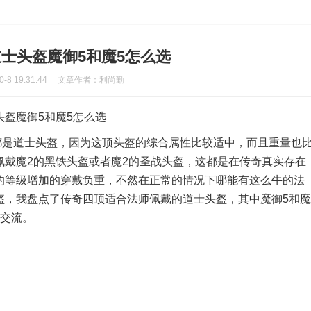
士头盔魔御5和魔5怎么选
8 19:31:44
文章作者：利尚勤
盔魔御5和魔5怎么选
都是道士头盔，因为这顶头盔的综合属性比较适中，而且重量也
佩戴魔2的黑铁头盔或者魔2的圣战头盔，这都是在传奇真实存在
的等级增加的穿戴负重，不然在正常的情况下哪能有这么牛的法
盔，我盘点了传奇四顶适合法师佩戴的道士头盔，其中魔御5和魔
起交流。