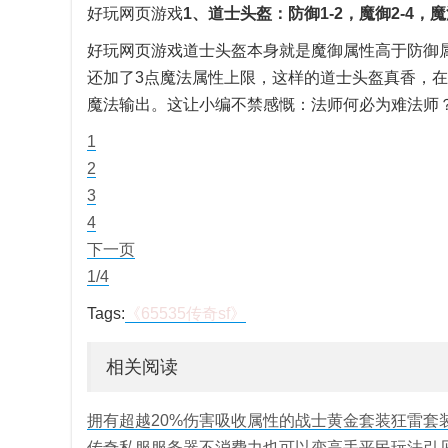
好玩网页游戏
1、道士头盔：防御1-2，魔御2-4，魔法
好玩网页游戏道士头盔本身就是魔御属性高于防御
还加了3点魔法属性上限，这样的道士头盔真香，
魔法输出。这让小编不禁感慨：法师何必为难法师
1
2
3
4
下一页
1/4
Tags:
《65535传奇sf》
相关阅读
拥有超越20%伤害吸收属性的战士黄金套装狂雷套
传奇私服服务器不消费力也可以变高手平民玩法引