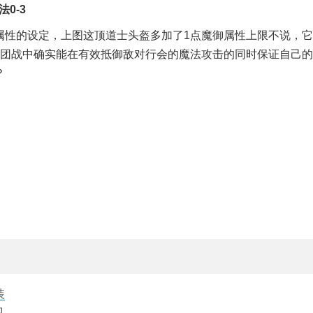
0-3
属性的设定，上图这顶道士头盔多加了1点魔御属性上限不说，它
在团战中确实能在有效抵御敌对行会的魔法攻击的同时保证自己的
？
装
见