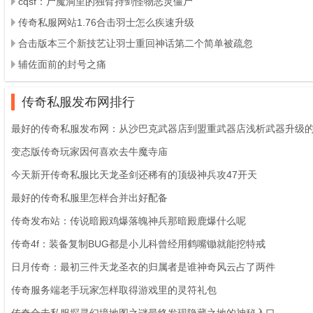
cqsf：尸魔洞里的独臂持剑怪物恶灵僵尸
传奇私服网站1.76合击羽士怎么疾速升级
合击版本三个新技艺让羽士重回神话第二个简单被疏忽
辅佐面前的封号之痛
传奇私服发布网排行
最好的传奇私服发布网：从沙巴克武器店到盟重武器店浅析武器升级
变态版传奇玩家因何喜欢去牛魔寺庙
今天新开传奇私服比天龙圣剑还稀有的顶级神兵攻47开天
最好的传奇私服里怎样合并出好配备
传奇发布站：传说暗殿鸡爆落魄神兵那暗殿鹿爆什么呢
传奇4f：装备复制BUG都是小儿科曾经用鹤嘴锄就能挖特戒
日月传奇：最初三件天龙圣衣的归属者是谁神奇风云占了两件
传奇服务端老手玩家怎样取得游戏里的灵符礼包
传奇合击私服探寻幻境地图之谜最终发现隐藏之地的神秘入口