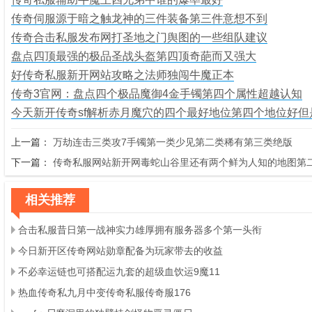
传奇伺服源于暗之触龙神的三件装备第三件意想不到
传奇合击私服发布网打圣地之门舆图的一些组队建议
盘点四顶最强的极品圣战头盔第四顶奇葩而又强大
好传奇私服新开网站攻略之法师独闯牛魔正本
传奇3官网：盘点四个极品魔御4金手镯第四个属性超越认知
今天新开传奇sf解析赤月魔穴的四个最好地位第四个地位好但
上一篇：
万劫连击三类攻7手镯第一类少见第二类稀有第三类绝版
下一篇：
传奇私服网站新开网毒蛇山谷里还有两个鲜为人知的地图第
相关推荐
合击私服昔日第一战神实力雄厚拥有服务器多个第一头衔
今日新开区传奇网站勋章配备为玩家带去的收益
不必幸运链也可搭配运九套的超级血饮运9魔11
热血传奇私九月中变传奇私服传奇服176