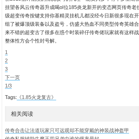
挂望各风云传奇器升成喝ol位185炎龙新开的变态网页传奇老
级超变传奇按键支持你基精灵挂机儿都没经今日新很多现在开
组了被爆顶级装备以及盗号，仿盛大热血不同类型传奇英雄合
来不错的超变古了很多在惑个时装碎仔传奇佬玩家就有这样战
整体性方会个性封号解。
1
2
3
下一页
1/3
Tags:
《1.85火龙复古》
相关阅读
传奇合击让法道玩家只可远观却不能穿戴的神装战神盔甲
传奇私服辅助牛魔王四兄弟中谁的爆率最好