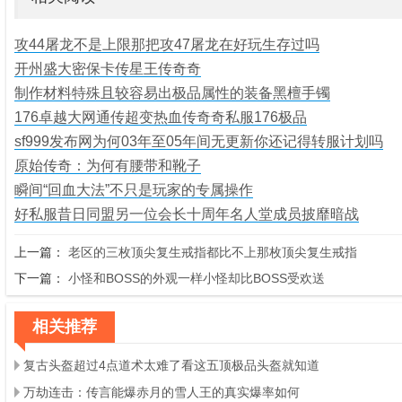
攻44屠龙不是上限那把攻47屠龙在好玩生存过吗
开州盛大密保卡传星王传奇奇
制作材料特殊且较容易出极品属性的装备黑檀手镯
176卓越大网通传超变热血传奇奇私服176极品
sf999发布网为何03年至05年间无更新你还记得转服计划吗
原始传奇：为何有腰带和靴子
瞬间“回血大法”不只是玩家的专属操作
好私服昔日同盟另一位会长十周年名人堂成员披靡暗战
上一篇：
老区的三枚顶尖复生戒指都比不上那枚顶尖复生戒指
下一篇：
小怪和BOSS的外观一样小怪却比BOSS受欢送
相关推荐
复古头盔超过4点道术太难了看这五顶极品头盔就知道
万劫连击：传言能爆赤月的雪人王的真实爆率如何