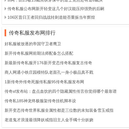
传奇私服公布网新开轻变这几个好汉能压抑强势的后嗣
106区昔日王者回归战战转刺道能否重振当年辉煌
传奇私服发布网排行
好私服被放逐的帝国守卫者鹰卫
新开传奇私服网前期法师配备怎么搭配
新最新传奇私服开176新开变态传奇私服复古传奇
商人网通小铁庄园模特队老面孔一身小极品真不戳
1新传奇外传奇死服传私服95传奇私服发布网
传奇sf发布站：盘点血饮的四个隐藏属性传言你觉得哪个最靠谱
传奇私185神龙终极服架传奇挂机脚本设
新开变态传奇世界私服全属性都是三位数的未知装备雪玉戒指
老道鬼才浪漫最强降妖戒指旧主人金手镯十分妖娆