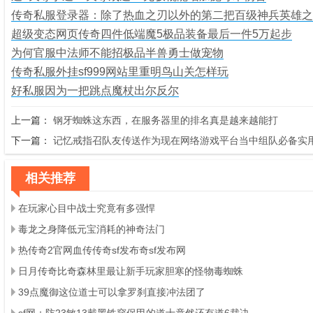
传奇私服登录器：除了热血之刃以外的第二把百级神兵英雄之
超级变态网页传奇四件低端魔5极品装备最后一件5万起步
为何官服中法师不能招极品半兽勇士做宠物
传奇私服外挂sf999网站里重明鸟山关怎样玩
好私服因为一把跳点魔杖出尔反尔
上一篇：
钢牙蜘蛛这东西，在服务器里的排名真是越来越能打
下一篇：
记忆戒指召队友传送作为现在网络游戏平台当中组队必备实
相关推荐
在玩家心目中战士究竟有多强悍
毒龙之身降低元宝消耗的神奇法门
热传奇2官网血传传奇sf发布奇sf发布网
日月传奇比奇森林里最让新手玩家胆寒的怪物毒蜘蛛
39点魔御这位道士可以拿罗刹直接冲法团了
sf网：防23敏13戴黑铁穿保甲的道士竟然还有道6裁决