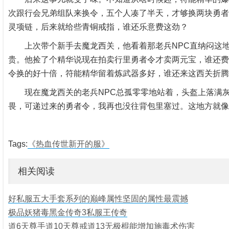
次跟行会兄弟组队来换令，五个人凑了半天，才够换两块勇者
灵项链，后来就给些青铜戒指，谁还乐意费这劲？
上次带个新手去魔龙西关，他看着那老兵NPC直纳闷这地
贵。他捡了个精华说现在拍卖行里勇者令才卖两元宝，谁还费
令换的好十倍，符能精华留着炼武器多好，谁还来这西关折腾
现在魔龙西关的老兵NPC总孤零零地站着，头盔上落满灰
畏，可递过来的勇者令，我再也没往背包里塞过。这地方就像
Tags:
《热血传世新开的服》
相关阅读
好私服五大手套系列的巅峰属性坚固的属性最震撼
极品妖猪毒黑金传奇3私服王传奇
道6天尊手道10天尊戒道13无极棍能增加施毒术伤害