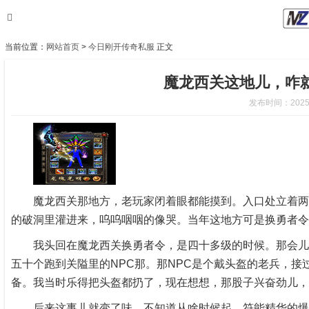
当前位置：
网站首页
>
今日刚开传奇私服
正文
魔龙西关这地儿，咋
发布时间：2025-8
魔龙西关那地方，老玩家闭着眼都能摸到。入口处立着两尊
的破洞里灌进来，呜呜咽咽的像哭。当年这地方可是换勇者令
我头回在魔龙西关换勇者令，是四十多级的时候。那会儿符
五十个跑到关隘里的NPC那。那NPC是个戴头盔的老兵，
备。我当时乐得把头盔都扔了，现在想想，那股子兴奋劲儿，
后来这事儿就变了味。不知道从啥时候起，符能精华的爆率