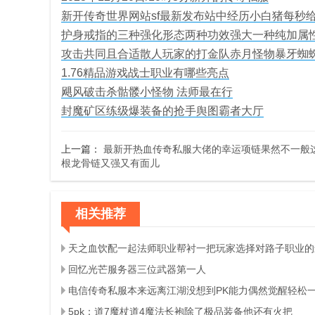
新开传奇世界网站sf最新发布站中经历小白猪每秒
护身戒指的三种强化形态两种功效强大一种纯加属
攻击共同且合适散人玩家的打金队赤月怪物暴牙蜘
1.76精品游戏战士职业有哪些亮点
飓风破击杀骷髅小怪物 法师最在行
封魔矿区练级爆装备的抢手舆图霸者大厅
上一篇：
最新开热血传奇私服大佬的幸运项链果然不一般
根龙骨链又强又有面儿
相关推荐
回忆光芒服务器三位武器第一人
电信传奇私服本来远离江湖没想到PK能力偶然觉醒轻松
5pk：道7魔杖道4魔法长袍除了极品装备他还有火把