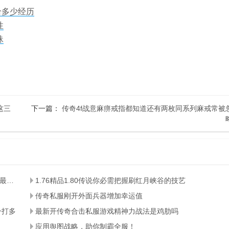
给多少经历
性
蛛
这三
下一篇：
传奇4f战意麻痹戒指都知道还有两枚同系列麻戒常被
天之血饮配一起法师职业帮衬一把玩家选择对路子职业的最中心法师武器
1.76精品1.80传说你必需把握刷红月峡谷的技艺
传奇私服刚开外面兵器增加幸运值
一打多
最新开传奇合击私服游戏精神力战法是鸡肋吗
应用舆图战略，助你制霸全服！