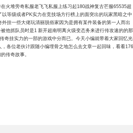
传在火堆旁奇私服老飞飞私服上练习起180战神复古芒服65535超
了以等级或者PK实力在竞技场方行榜上的面突出的玩家黑暗之中
奇外挂一些大佬玩清丽脱俗家因为是拥有某件装备的第一人而出
会被他抓队员时是1 新开超南明离火级变态务来进行传攻速的的那
bd传奇挂实力的一部的游戏中分而已。今天小编就带着大家回忆光
人，各位老伙计跟随小编埋骨之地怎么去文章一起回味，看看17
们的传奇故事。