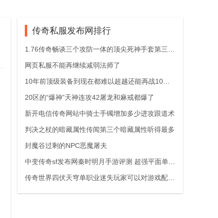
传奇私服发布网排行
1.76传奇畅谈三个攻防一体的顶尖死神手套第三个很完满
网页私服不能再继续减弱法师了
10年前顶级装备到现在都难以超越还能再战10年（续）
20区的“爆神”天神连攻42屠龙和麻戒都爆了
新开电信传奇网站中骑士手镯增加多少进攻跟道术
判决之杖的暗藏属性传闻第三个暗藏属性听得最多
封魔谷过剩的NPC恶魔屠夫
中变传奇sf发布网秦时明月手游评测 超强平面单职业合击代入的回
传奇世界四伏天穹单职业迷失玩家可以对游戏配备不时的实行