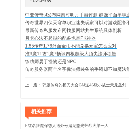
中变传奇sf发布网秦时明月手游评测 超强平面单职
传奇世界四伏天穹单职业迷失玩家可以对游戏配备
最新传奇私服发布网找服网站共生系统具体剖析
月卡心法不起眼的配备也是PK神器
1.85传奇1.76外面金币不能兑换元宝怎么应对
准3魔11攻1魔7畅谈四根超级大顶尖法师项链
练功师属于怪物还是NPC
传奇服务器两个名字像法师装备的手镯却不加魔法
上一篇：
韩版传奇的扬刀大会GM送46级小战士天龙圣剑
相关推荐
红名狂魔保镖人送外号鬼见愁光芒烈火第一人