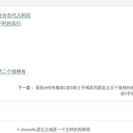
业合击代入的回
不时的实行
第二个很稀有
下一篇：
最新sf传奇魔御2攻5骑士手镯真亮眼盘点五个最独特
攻5手
zhaosifu遗忘之城是一个怎样的舆图呢