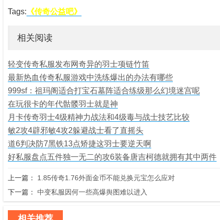
Tags:
《传奇公益吧》
相关阅读
轻变传奇私服发布网奇异的羽士项链竹笛
最新热血传奇私服游戏中洗练爆出的办法有哪些
999sf：祖玛阁适合打宝石墓阵适合练级那么幻境迷宫呢
在玩很卡的年代骷髅羽士就是神
月卡传奇羽士4级精神力战法和4级毒与战士技艺比较
敏2攻4辟邪敏4攻2躲避战士看了直摇头
道6判决防7黑铁13点矫捷这羽士要逆天啊
好私服盘点五件独一无二的攻6装备唐吉柯德就拥有其中两件
上一篇：
1.85传奇1.76外面金币不能兑换元宝怎么应对
下一篇：
中变私服因何一些高爆舆图难以进入
相关推荐