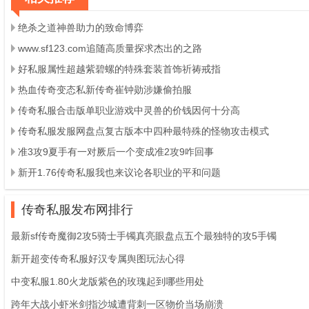
绝杀之道神兽助力的致命博弈
www.sf123.com追随高质量探求杰出的之路
好私服属性超越紫碧螺的特殊套装首饰祈祷戒指
热血传奇变态私新传奇崔钟勋涉嫌偷拍服
传奇私服合击版单职业游戏中灵兽的价钱因何十分高
传奇私服发服网盘点复古版本中四种最特殊的怪物攻击模式
准3攻9夏手有一对厥后一个变成准2攻9咋回事
新开1.76传奇私服我也来议论各职业的平和问题
传奇私服发布网排行
最新sf传奇魔御2攻5骑士手镯真亮眼盘点五个最独特的攻5手镯
新开超变传奇私服好汉专属舆图玩法心得
中变私服1.80火龙版紫色的玫瑰起到哪些用处
跨年大战小虾米剑指沙城遭背刺一区物价当场崩溃