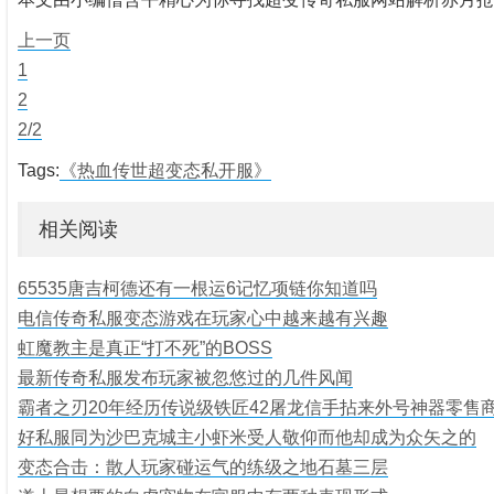
上一页
1
2
2/2
Tags:
《热血传世超变态私开服》
相关阅读
65535唐吉柯德还有一根运6记忆项链你知道吗
电信传奇私服变态游戏在玩家心中越来越有兴趣
虹魔教主是真正“打不死”的BOSS
最新传奇私服发布玩家被忽悠过的几件风闻
霸者之刃20年经历传说级铁匠42屠龙信手拈来外号神器零售
好私服同为沙巴克城主小虾米受人敬仰而他却成为众矢之的
变态合击：散人玩家碰运气的练级之地石墓三层