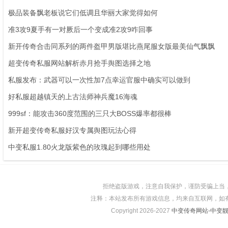
极品装备飘老板说它们低调且华丽大家觉得如何
准3攻9夏手有一对厥后一个变成准2攻9咋回事
新开传奇合击同系列的两件盔甲男版堪比燕尾服女版最美仙气飘飘
超变传奇私服网站解析赤月抢手舆图选择之地
私服发布：武器可以一次性加7点幸运官服中确实可以做到
好私服超越镇天的上古法师神兵魔16海魂
999sf：能攻击360度范围的三只大BOSS爆率都很棒
新开超变传奇私服好汉专属舆图玩法心得
中变私服1.80火龙版紫色的玫瑰起到哪些用处
拒绝盗版游戏，注意自我保护，谨防受骗上当
注释：本站发布所有游戏信息，均来自互联网，如
Copyright 2026-2027
中变传奇网站-中变靓