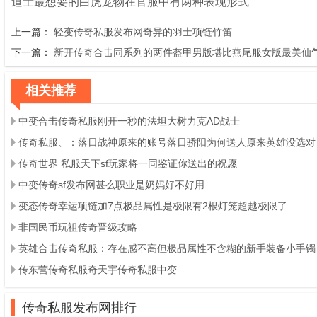
道士最想要的白虎宠物在官服中有两种表现形式
上一篇：
轻变传奇私服发布网奇异的羽士项链竹笛
下一篇：
新开传奇合击同系列的两件盔甲男版堪比燕尾服女版最美仙
相关推荐
中变合击传奇私服刚开一秒的法坦大树力克AD战士
传奇私服、：落日战神原来的账号落日骄阳为何送人原来英雄没选对
传奇世界 私服天下sf玩家将一同鉴证你送出的祝愿
中变传奇sf发布网甚么职业是奶妈好不好用
变态传奇幸运项链加7点极品属性是极限有2根灯笼超越极限了
非国民币玩祖传奇晋级攻略
英雄合击传奇私服：存在感不高但极品属性不含糊的新手装备小手镯
传东营传奇私服奇天宇传奇私服中变
传奇私服发布网排行