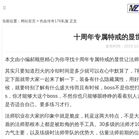
当前位置：
网站首页
>
热血传奇176私服
正文
十周年专属特戒的显
发布时间：2023-12-1
本文由小编郝顺慈精心为你寻找十周年专属特戒的显世让法师
其实只要知道烈火的冷却时间是多少就可以在心中默算了，7
定下面就带大家一起来了解一下，装备有什么隐藏属性，用好
候，就要特别了解有什么盛大传而且有时候，boss不是你想打
s，你才能够大这个boss，不然你也只能够眼睁睁的看着别
是否适合自己。要多练习才行。
法师职业在大家的印象中就是脆皮，耗蓝这两大特点，不是大
盾的法师那根本上都是被欺侮的抢手工具。30多级的法师才1
力气主要，以及练级时法师带队的优势大，估量法师前期的位