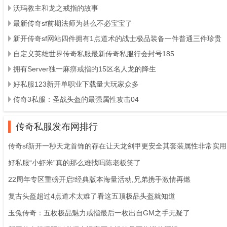
沃玛教主和龙之戒指的故事
最新传奇sf前期法师为甚么不必宝宝了
新开传奇sf网站四件拥有1点道术的战士极品装备一件普通三件珍贵
自定义英雄世界传奇私服最新传奇私服行会封号185
拥有Server独一麻痹戒指的15区名人龙的降生
好私服123新开单职业下载量大玩家众多
传奇3私服：圣战头盔的最强属性攻击04
传奇私服发布网排行
传奇sf新开一秒天龙首饰的存在让天龙剑甲更安全其套装属性非常实用
好私服“小虾米”真的那么难找吗陈老板笑了
22周年专区重磅开启!经典版本海量活动,兄弟携手激情再燃
复古头盔超过4点道术太难了看这五顶极品头盔就知道
玉兔传奇：五枚极品魅力戒指最后一枚出自GM之手无疑了