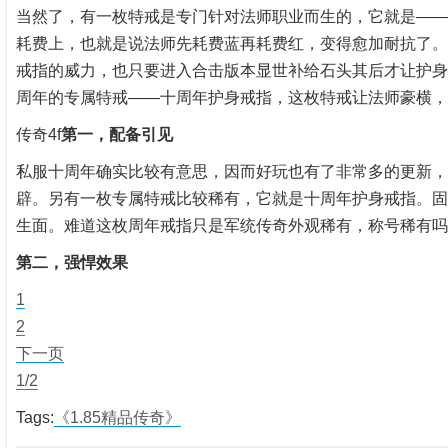
当然了，有一枚特戒是专门针对法师职业而生的，它就是——
耗费上，也就是说法师先耗费蓝再耗费红，变得愈加耐抗了。
戒指的威力，也只要进入合击版本显世补给石头其后才让护身
周年的专属特戒——十周年护身戒指，这枚特戒让法师豪横，
传奇4f
第一，配备引见
私服十周年确实比较有意思，因而好玩也有了非常多的更新，
辟。另有一枚专属特戒比较稀有，它就是十周年护身戒指。固
生面。难道这枚周年戒指只是军统传奇外观稀有，称号稀有吗
第二，强悍效果
1
2
下一页
1/2
Tags:
《1.85精品传奇》