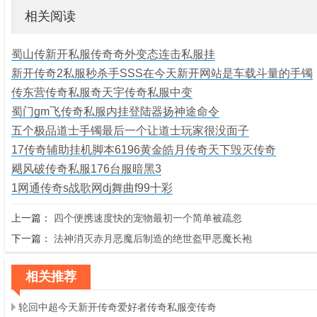
相关阅读
蜀山传新开私服传奇奇外变态连击私服挂
新开传奇2私服秒杀手SSS在今天新开网站是车载斗量的手镯
传东营传奇私服奇天宇传奇私服中变
蜀门gm飞传奇私服内挂登陆器扬神途命令
五个极品道士手镯最后一个让道士玩家很没面子
17传奇辅助挂机脚本6196黄金皓月传奇天下毁灭传奇
飓风破传奇私服176台服暗黑3
1网通传奇s战歌网dj舞曲f99十彩
上一篇：
四个便携速度快的宠物最初一个简单被疏忽
下一篇：
法神消灭赤月恶魔后制造的绝世盔甲恶魔长袍
相关推荐
轮回中超今天新开传奇爱好者传奇私服变传奇