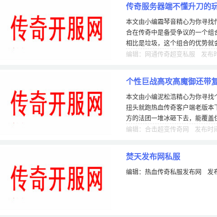
传奇服务器端不懂升刀的
本文由小编霜琴音精心为你寻找
合在传奇中是备受争议的一个组
相比是垃圾，这个组合的优势就
呢？以下是我个人在玩这个组合
编辑：网通传奇超变私服 发布时间
个性巨战高攻高魔御还带
本文由小编泥松浩精心为你寻找
扭头就跑热血传奇客户端老版本
方的法团一堆冰砸下去，能覆盖
不说，法团在行会火拼时还是挺
编辑：合击超变传奇网 发布时间：
焚天发布网私服
编辑：热血传奇私服发布网 发布时