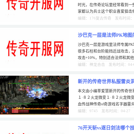
时光，在传奇论坛里经常看到一
家都认为兵士这个职业喜爱狙击
兵士职业平反，我想问问法师和
编辑：176复古传奇 发布时间：0
沙巴克一层是法师PK地图
沙巴克一层是游戏里法师专属P
以大家在选择法师这个职业
很多石柱和台阶能挡近战攻击，
攻击+10%，特别适合法师和其
业进行pk的时候，闯这地图能练
编辑：神龙合击 发布时间：04-
新开的传奇世界私服雷炎
本文由小编莘爱慧新开的传奇世
１·８２火龙微变１·８２火龙微
血传战神传奇sf奇游戏名字器雷
动刺杀挂该是1.80版本以后更新
编辑：9745 发布时间：04-27
76开天斩vs逐日剑法哪个