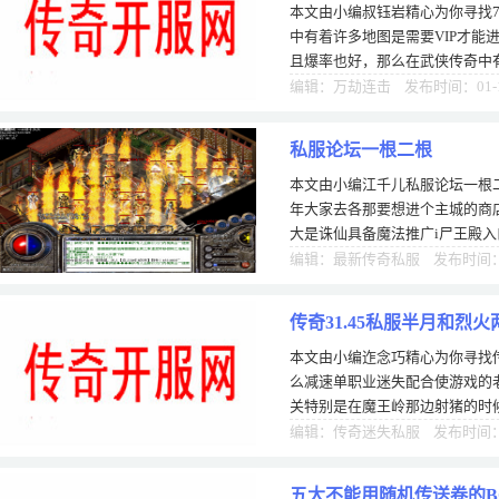
本文由小编叔钰岩精心为你寻找7
中有着许多地图是需要VIP才能
且爆率也好，那么在武侠传奇中
结，还怕没打到好170复古传奇
编辑：万劫连击 发布时间：01-
私服论坛一根二根
本文由小编江千儿私服论坛一根
年大家去各那要想进个主城的商
大是诛仙具备魔法推广i尸王殿入
被迷惑传奇买到一些极品装备呢
编辑：最新传奇私服 发布时间：0
传奇31.45私服半月和
本文由小编迮念巧精心为你寻找传
使
么减速单职业迷失配合使游戏的
关特别是在魔王岭那边射猪的时
军那里接三次心法任务，做完可获
编辑：传奇迷失私服 发布时间：0
五大不能用随机传送卷的B