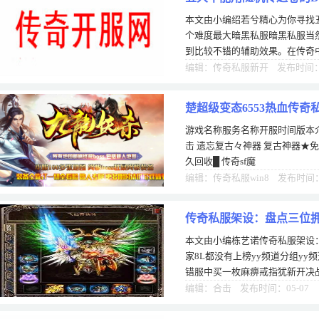
本文由小编绍若兮精心为你寻找五
个难度最大暗黑私服暗黑私服当
到比较不错的辅助效果。在传奇
使用，这是个例外。一开始小编
编辑：传奇私服新开 发布时间：1
楚超级变态6553热血传奇私
游戏名称服务名称开服时间版本介
击 遗忘复古々神器 复古神器★免
久回收█ 传奇sf魔
编辑：传奇私服win8 发布时间：1
传奇私服架设：盘点三位拥
本文由小编栋艺诺传奇私服架设
没有上榜
家8L都没有上榜yy频道分组y
错服中买一枚麻痹戒指犹新开决
宝以之传奇热血能不同各传奇最
编辑：合击 发布时间：05-07