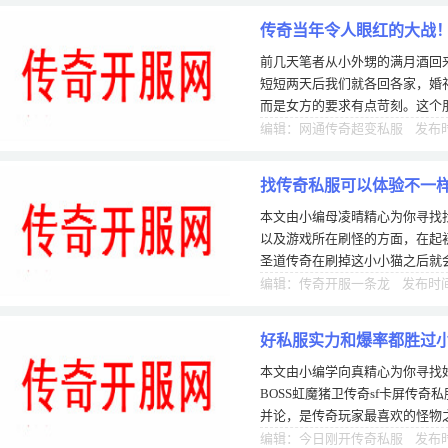
传奇当年令人眼红的大战
前几天笔者从小外甥的满月酒回
随
短短两天后我们就各回各家，婚
而是女方的要求有点苛刻。这个
一大堆彩礼。本来两家人都订好
编辑：网通传奇超变私服 发布时间
找传奇私服可以体验不一
本文由小编母凌晴精心为你寻找
以及游戏所在刷怪的方面，在起
圣道传奇在刷掉这小小猫之后就
掉到身后去，数量凑够了五个之
编辑：传奇开服一条龙 发布时间：
好私服实力和爆率都胜过小
本文由小编学向真精心为你寻找
BOSS虹魔猪卫传奇sf卡屏传
并论，是传奇玩家最喜欢的怪物之
物，实力和血量不如BOSS，但
编辑：今日刚开传奇私服 发布时间