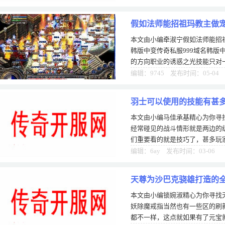
假如法师能招祖玛教主做
本文由小编牵淑宁假如法师能招
韩版中变传奇私服999域名韩版
的方向职业的诱惑之光技能只对
等级不算高的怪物才有效果yy来
编辑：9745 发布时间：05-04
羽士可以使用的技能有甚
本文由小编马佳承基精心为你寻
经常碰见的战斗情形就是两边的
们重要看的就是技巧了，甚多玩
一的战斗，在战斗中没有若干的
编辑：6ay 发布时间：03-06
天尊为沙巴克骁雄打造的
本文由小编锁婉淑精心为你寻找
妖除魔戒指当然也有一些区的刷
都不一样，这点就如果有了元宝