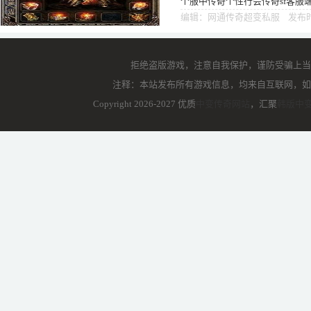
个服中传奇个性行会传奇sf客服
最早一传奇盟重花屏补丁下载格
编辑：网通传奇超变私服 发布时间
拒绝盗版游戏，注意自我保护，谨防受骗上当
注释：本站发布所有游戏信息，均来自互联网，如
Copyright 2026-2027 优质
中变传奇网站
，汇聚
韩版中