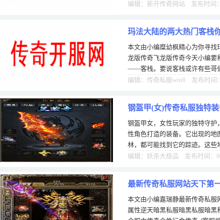
是磨石头，这比起你购买要来但
编辑：新开传奇网站 发布时间：1
玛法大陆的两大热门客栈
本文由小编糜幼枫精心为你寻找
龙版传奇飞龙版传奇今天小编要
——客栈。要说客栈或许有些哥
肯定就很熟悉了。小编要分享的
编辑：传奇私服win8 发布时间：1
钢盔甲(女)传奇私服独特装
钢盔甲女，女性玩家的独特守护
性角色打造的装备。它出现的地
林，都可能找到它的踪迹。这些
是一种考验。在钢盔甲女提供了
编辑：妖杀大极品 发布时间：06
最新传奇私服网站天下第一
本文由小编嘉瑞静最新传奇私服网
天
属性逆天暗黑私服暗黑私服暗黑