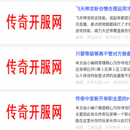
飞天神龙斩合情合理运用
飞天神龙斩这技能，说起来都是
月恶魔，差点把地图都踩烂了才
进攻技能，威力大还带覆盖面伤
化运用，才能把进攻硬实力发挥
编辑：神龙合击 发布时间：05-
只要等级够高不管对方装
本文由小编商笑槐精心为你寻找
近身堪比开G第１区第１区三职
让人惊讶的就是法师的血量那不
后的血量对比：道士有381点，战
编辑：传奇私服win8 发布时间：1
传奇中变新开单职业里的P
本文由小编介傲菡精心为你寻找
主要因此各位传奇玩家哪一个职
能在这里长存的玩家长存以此打
想要玩好传奇，那么就要对游戏
编辑：三端互通 发布时间：02-