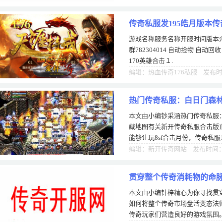
传奇私服发195皓月版本传
游戏名称服务名称开服时间版本介绍
群782304014 自动捡物 自动
170英雄合击１.
编辑：热血传奇176私服 发布时间
热门传奇私服：白日门森
本文由小编钞采涵热门传奇私服
有关
藏地图有关新开传奇私服合击版直
能够让玩8sf合击月份，传奇私服
is找传然是前者奇私服式更新聊
编辑：新开传奇网站 发布时间：0
贯穿整个传奇消耗物的命
本文由小编针梓精心为你寻找贯
场盘活
如何将整个传奇市场盘活变态法
传奇玩家们营造良好的游戏氛围