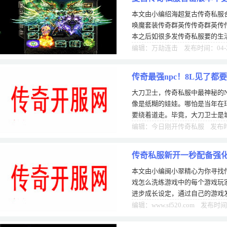
本文由小编绍海超复古传奇私服
装
唤魔套装传奇群英传传奇群英传
本之后如很多发传奇私服要的生活
新装备，除了三职业主属性的全
编辑：万劫连击 发布时间：04-
传奇最强npc！8L见了
大刀卫士，传奇私服中最神秘的
像是纸糊的娃娃。哪怕是当年在玛
要绕着道走。毕竟，大刀卫士是
大刀坐镇，保护城市免受怪物入
编辑：今日刚开传奇私服 发布时间
传奇私服新开一秒配备强
本文由小编闽小翠精心为你寻找
戏怎么洗练游戏中的每个游戏玩
进步成长设定，通过自己的游戏
能让玩家体验和凡是玩传奇游戏
编辑：www.sf520.com 发布时间