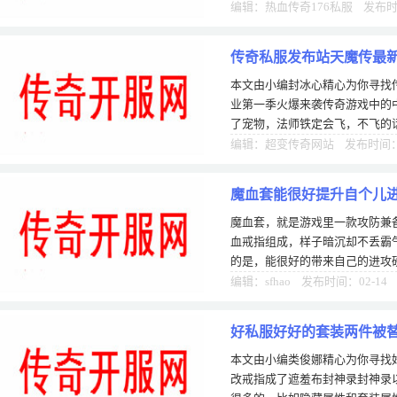
备，让玩家们有新的游戏奋斗目标
编辑：热血传奇176私服 发布时间
传奇私服发布站天魔传最
本文由小编封冰心精心为你寻找
业第一季火爆来袭传奇游戏中的
了宠物，法师铁定会飞，不飞的
法师吧？从种种迹象就可以看出
编辑：超变传奇网站 发布时间：0
魔血套能很好提升自个儿
魔血套，就是游戏里一款攻防兼
血戒指组成，样子暗沉却不丢霸
的是，能很好的带来自己的进攻
管是PK还是打BOSS，都能不费
编辑：sfhao 发布时间：02-14
好私服好好的套装两件被
本文由小编类俊娜精心为你寻找
改戒指成了遮羞布封神录封神录