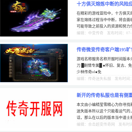
十方俱灭熔炼中断的风险
在精彩的游戏冒险中，十方俱灭
家在熔炼过程当中中断，将会面
可能导致之前投入的资源和努力
间和精力。熔炼中断还可能损坏
编辑：中变传奇 发布时间：07-
传奇微变传奇客户端195
游戏名称服务名称开服时间版本介
刀 █剧情专属█ ●怀旧、复古、
少林传奇ol●免
编辑：传奇迷失私服 发布时间：1
新开的传奇私服也是有侧
本文由小编嵇莹雪精心为你寻找
迷失版本所以这个只能看运气的
话，那么在以后的版本当中道士
是来自道术的技能攻击，还有一
编辑：合击超变传奇网 发布时间：