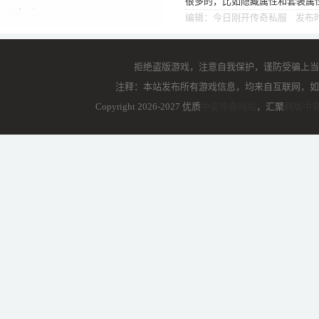
很多的，比如隐藏属性和套装属
聊聊战士职业曾经的高端套装—
编辑：今日刚开传奇私服 发布时间
拒绝盗版游戏，注意自我保护，谨防受骗上当
注释：本站发布所有游戏信息，均来自互联网，如
Copyright 2026-2027 优质
中变传奇网站
，汇聚
韩版中