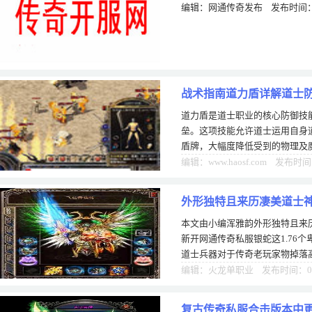
编辑：网通传奇发布 发布时间：0
战术指南道力盾详解道士
道力盾是道士职业的核心防御技
垒。这项技能允许道士运用自身
盾牌，大幅度降低受到的物理及
阵营时，道力盾的存在使道士能
编辑：www.haosf.com 发布时间
外形独特且来历凄美道士
本文由小编浑雅韵外形独特且来
新开网通传奇私服银蛇这1.76
道士兵器对于传奇老玩家物掉落
老铁的传奇生涯很长一段时间玩
编辑：火龙单职业 发布时间：05
复古传奇私服合击版本中