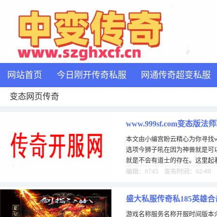
网站首页
今日刚开传奇私服
网通传奇超变私服
变态网页传奇
www.999sf.com变态
本文由小编宫盼云精心为你寻找www
选项今狮子吼在因为神兽就是可
就是不会有道士的存在。这里起
的吼叫使得对手出现暂时的麻痹
编辑：9745 发布时间：02-08
盛大私服传奇私185英雄合
游戏名称服务名称开服时间版本介