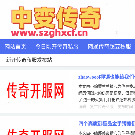
网站首页
今日刚开传奇私服
网通传奇超变私服
新开传奇私服发布站
zhaowoool押镖也能给
本文由小编暨兰兰精心为你寻找zh
经历值烈火的伤害是很高，但是和
了.道士的火狐.比钉耙猫还难看.
到了7级祖玛7出的装备是最好的
编辑：复古传奇私服 发布时间：0
四个高魔御极品金手镯魔御
本文由小编邱美霞精心为你寻找