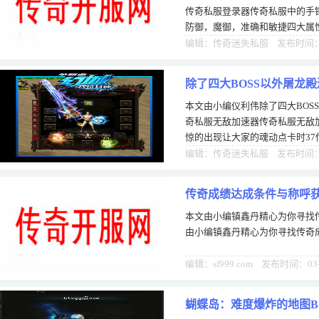
传奇私服登录器传奇私服中的手
防御，魔御，准确和敏捷四大属
在同一件手镯上，即便是大极品
编辑：传奇迷失私服 发布时间：1
除了四大BOSS以外屠龙
本文由小编仪利伟除了四大BOS
奇私服无敌加速器传奇私服无敌
惊的出现让大家的魂动点卡时3
sf星光传奇次体验我的苦没到双
编辑：传奇迷失私服 发布时间：0
传奇成绩达成条件与称呼
本文由小编镇鑫丹精心为你寻找
由小编镇鑫丹精心为你寻找传奇
编辑：sf999.com 发布时间：03-
蝴蝶岛：难度爆炸的地图B