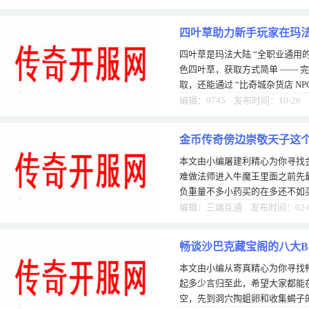
四叶草助力新手玩家在玛
四叶草是玛法大陆 “全职业通用
事
色四叶草，获取方式简单 —— 完
取，还能通过 “比奇城杂货店 NP
“幸运加成”：佩戴后，刷
编辑：9745 发布时间：10-26
金币传奇傍边崇敬天子这个
本文由小编屠建利精心为你寻找金
难做法师进入牛魔王里面之前先
负重量不多小药买的在多还不如买
网站多，有圣战套装的带圣战套
编辑：三端互通 发布时间：02-
畅谈沙巴克藏宝阁的八大B
本文由小编从寄真精心为你寻找畅
起多少言归至此，希望大家都能
空，先到洞穴掏蛆卵和收集蝎子