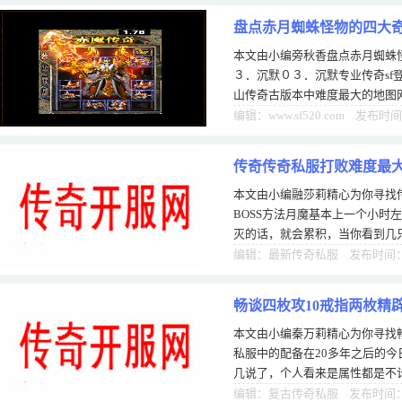
盘点赤月蜘蛛怪物的四大
本文由小编旁秋香盘点赤月蜘蛛
３．沉默０３．沉默专业传奇sf
山传奇古版本中难度最大的地图
不会爱图，这个大家结婚地个远
编辑：www.sf520.com 发布时间
传奇传奇私服打败难度最大
本文由小编融莎莉精心为你寻找
BOSS方法月魔基本上一个小时
灭的话，就会累积，当你看到几
吗？确实是变质了。网通传奇是
编辑：最新传奇私服 发布时间：0
畅谈四枚攻10戒指两枚精
本文由小编秦万莉精心为你寻找
私服中的配备在20多年之后的
几说了，个人看来是属性都是不
的地方。但是这个越来越BT的更
编辑：复古传奇私服 发布时间：1