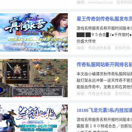
该都知道，在传奇游戏的三大职
编辑：www.haosf.com 发布时间
星王传奇剑传奇私服发布灵
游戏名称服务名称开服时间版本介绍
███ ██９５合击█ 2●千件限
仿盛大传世
编辑：传奇迷失私服 发布时间：1
传奇私服网站新开网排名
本文由小编谭灵秋传奇私服网站
永远冲第一
敌打架永远冲第一逆天传奇不管是
能版血传奇中，龙教主和在其他任
神争霸私服每逢团战，指挥都需
编辑：传奇迷失私服 发布时间：0
18180飞龙元素5私内挂加
游戏名称服务名称开服时间版本介
霸服 新１８０特戒合击 ╱创新