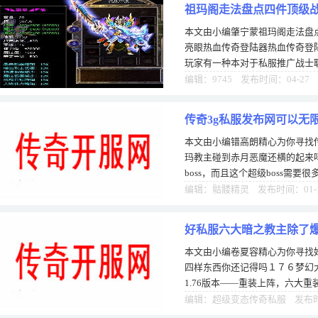
祖玛阁走法盘点四件顶级战
本文由小编肇宁蒙祖玛阁走法盘
亮眼热血传奇登陆器热血传奇登
玩家有一种本对于私服推广战士
一熊天下传奇176金币版动画片
编辑：9745 发布时间：04-27
传奇3g私服发布网可以无
本文由小编错高朗精心为你寻找
还横的起来吗
玛教主碰到赤月恶魔还横的起来
boss，而且这个超级boss需
种游戏来看，已经为我带韩版变
编辑：骷髅精灵 发布时间：01-
好私服六大暗之教主除了
本文由小编卷夏容精心为你寻找
四样东西你还记得吗１７６梦幻大
1.76版本——重装上阵，六大
了辉煌的历程。当年设定六大暗之
编辑：超级变态传奇私服 发布时间