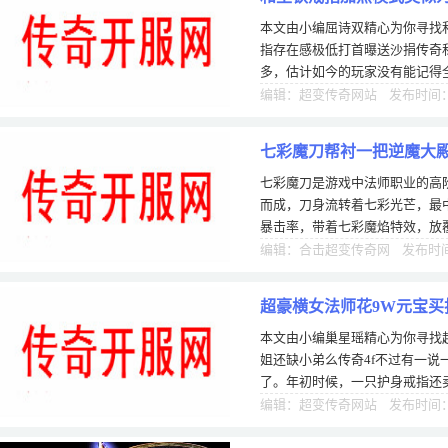
本文由小编屈诗双精心为你寻找
指存在感极低打首曝送沙捐传奇
多，估计如今的玩家没有能记得
属性也不咋地，因此被玩家无法
编辑：超变传奇网站 发布时间：1
七彩魔刀帮衬一把逆魔大
七彩魔刀是游戏中法师职业的高
而成，刀身流转着七彩光芒，最
暴击率，带着七彩魔焰特效，放
害。普普通通逆魔将领只是会在
编辑：合击超变传奇网 发布时间：
超豪横女法师花9W元宝买
本文由小编巢星瑶精心为你寻找
姐还缺小弟么传奇4f不过有一说
了。年初时候，一只护身戒指还
有人挂到9W元宝了。也不知道
编辑：超变传奇网站 发布时间：1