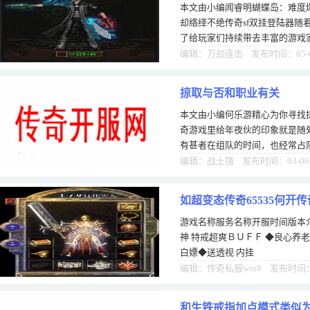
本文由小编闻睿明蝴蝶岛：难度爆
不绝
却络绎不绝传奇sf双挂登陆器随
了给玩家们持续带去丰富的游戏
法大陆的188的版图，许多经典
编辑：万劫连击 发布时间：05-
掠取与否和职业有关
本文由小编何乐游精心为你寻找
奇游戏里给年夜伙的印象就是随
有甚者在组队的时间，也经常占
夺了。对于如许的情形，我并不
编辑：战士强 发布时间：03-06
如超变态传奇65535何开
游戏名称服务名称开服时间版本介
神 特戒超爽ＢＵＦＦ ◆良心养
白嫖◆送透视 内挂
编辑：传奇私服win8 发布时间：1
和生铁戒指加点模式类似