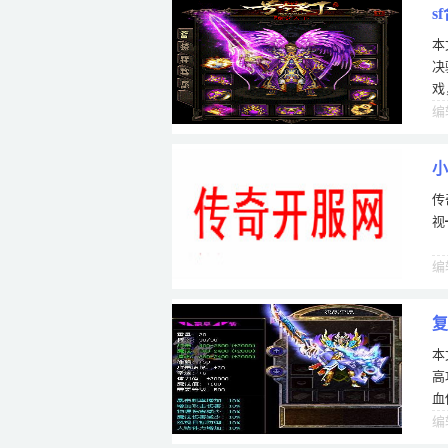
s
本
决
戏
搭
编
小
传
视
编
复
本
兵
高
血
地
编