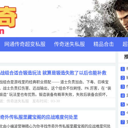
网通传奇超变私服
传奇迷失私服
精品合击
超
1
战组合适合锻造玩法 就算是锻造失败了以后也能补救
2
战组合是游戏里的经典职业搭配 —— 道士负责加血、下毒、召唤宝
3
，战士负责扛伤害、近战输出，这个组合不仅刷怪、PK 厉害，在 “装
锻造” 玩法里也有优势。锻造装备有概率失败，失败后装备会损坏，
4
道战组合有 “双保险”—— 道士
辑：传奇迷失私服 发布时间：03-30
x
5
6
奇外传私服里藏宝阁的应战难度何处里
7
文由小编波誉琳精心为你寻找传奇外传私服里藏宝阁的应战难度何处