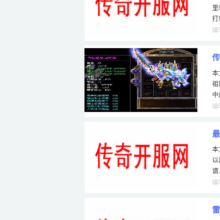
里
打
种
编
传
本
祖
中
张
编
最
本
以
谱
可
编
雷