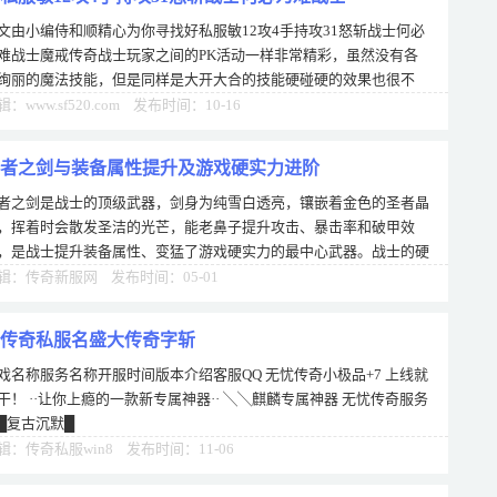
文由小编侍和顺精心为你寻找好私服敏12攻4手持攻31怒斩战士何必
难战士魔戒传奇战士玩家之间的PK活动一样非常精彩，虽然没有各
绚丽的魔法技能，但是同样是大开大合的技能硬碰硬的效果也很不
，而且同职业之间的竞争也不存在什么职业
辑：www.sf520.com 发布时间：10-16
者之剑与装备属性提升及游戏硬实力进阶
者之剑是战士的顶级武器，剑身为纯雪白透亮，镶嵌着金色的圣者晶
，挥着时会散发圣洁的光芒，能老鼻子提升攻击、暴击率和破甲效
，是战士提升装备属性、变猛了游戏硬实力的最中心武器。战士的硬
力提升离不开上等货装备的支撑，而圣者
辑：传奇新服网 发布时间：05-01
传奇私服名盛大传奇字斩
戏名称服务名称开服时间版本介绍客服QQ 无忧传奇小极品+7 上线就
干！ ··让你上瘾的一款新专属神器·· ╲╲麒麟专属神器 无忧传奇服务
█复古沉默█
辑：传奇私服win8 发布时间：11-06