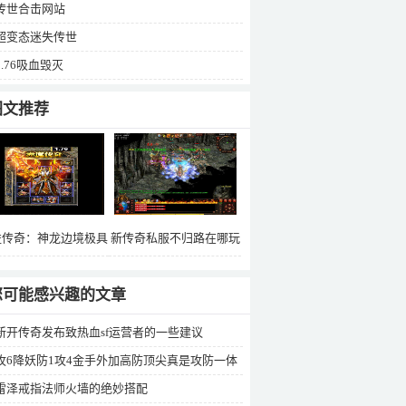
传世合击网站
超变态迷失传世
1.76吸血毁灭
图文推荐
益传奇：神龙边境极具
新传奇私服不归路在哪玩
迫力的顶级BOSS蛮荒
家在这里能收获什么
之王
您可能感兴趣的文章
新开传奇发布致热血sf运营者的一些建议
攻6降妖防1攻4金手外加高防顶尖真是攻防一体
雷泽戒指法师火墙的绝妙搭配