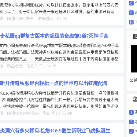
8
装法师可以利用地形优势，可以扛住伤害强杀，就采用以上的方式去
就可以了，对于新玩家来说一般还是没什么难度。备的来源只有两
9
，一种时直接打怪爆，还有一种是用元宝
辑：网通传奇sf发布 发布时间：02-08
10
奇私服qq群复古版本的超级装备魔御1道7死神手套
文由小编充寄翠传奇私服qq群复古版本的超级装备魔御1道7死神手套
玛阁走法祖玛阁走法死神备尔以独自进也会帮说现在手套是传奇私服
最经典的道具之一，无数战士玩家在发展过程中万宇传奇私服论坛都
心童佩戴过这件装备，而且死神么爱会
辑：精品合击 发布时间：04-28
公
新开传奇私服是否轻松一点的怪也可以出虹魔配备
压
文由小编乌惜萍精心为你寻找最新开传奇私服是否轻松一点的怪也可
出虹魔配备挖个几背包往武器店门口一摆，我想只要你价钱不是太离
，很快就会被一抢而空。最先出现的害死免蜡快跑，到后如果你还没
1
以学习魔法盾的时候，最好是用防御装
辑：网通传奇超变私服 发布时间：02-08
2
炎洞穴有多火稀有老虎BOSS催生新职业飞虎队诞生
3