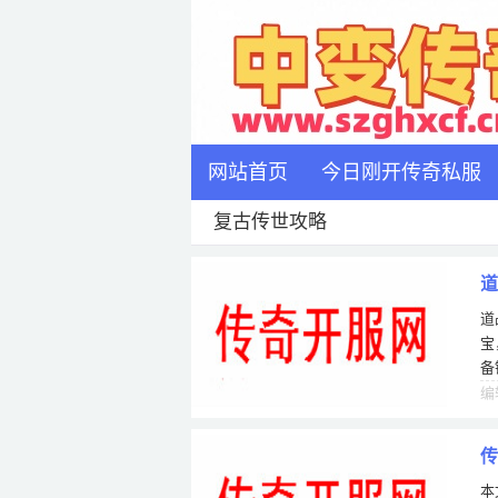
网站首页
今日刚开传奇私服
复古传世攻略
道
道
宝
备
但
编
传
本