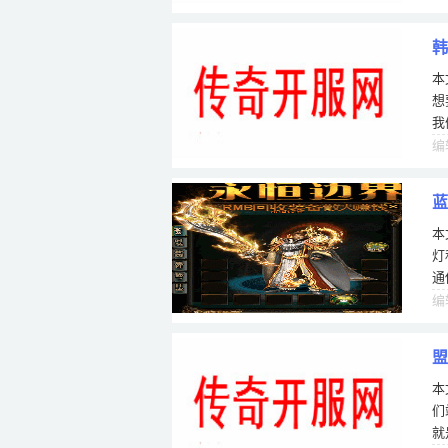
韩
本
想
我
牛
编
蓝
本
灯
通
毕
编
盟
本
们
就