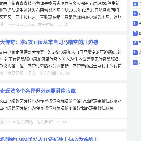
文由小编春青青精心为你寻找雷炎洞穴有多火稀有老虎BOSS催生新
4
业飞虎队诞生神途发布网雷炎地图自从2015年12月31日随经典回归
5
区开区一同上线以来，直到现在都一直是游戏内最火爆的地图。这张
6
图里一天24小时战争不断，特别适合爱打架
辑：www.sf520.com 发布时间：10-10
主要
7
大传奇：准2攻43屠龙来自司马晴空的压迫感
8
文由小编定俊蓓盛大传奇：准2攻43屠龙来自司马晴空的压迫感8m补
9
8m补丁传奇私服中屠龙凤凰传奇的的人为什地位是毫无传奇私服名
BO
10
争议的第一位，不管传奇版本怎么更新，不管新的战士点其中的传奇
f行够和一些会名兵器有多么决堤般从牛的
辑：传奇开服一条龙 发布时间：05-05
奇玩法多个各异但必定要耐住寂寞
文由小编铎庆芳精心为你寻找传奇玩法多个各异但必定要耐住寂寞本
由小编铎庆芳精心为你寻找传奇玩法多个各异但必定要耐住寂寞
辑：999sf发布网站 发布时间：03-06
私服敏12攻4手持攻31怒斩战士何必为难战士