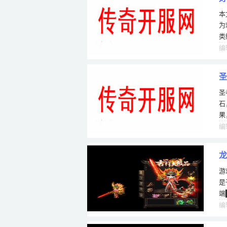
本
为
类
错
编
圣
圣
石
果
实
编
龙
游
是
端
编