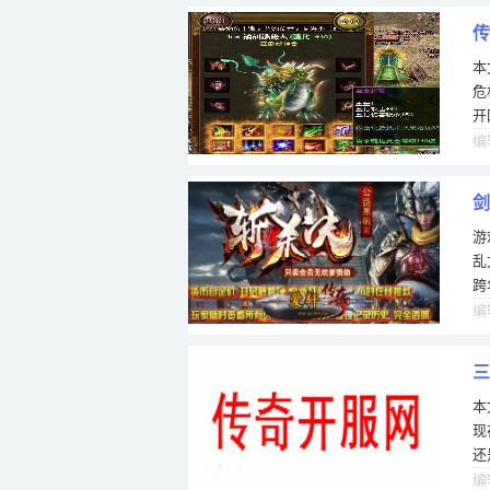
传
本
危
开
编
剑
游
乱
跨
编
三
本
现
还
士
编