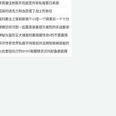
传奇魔法刺新开的超变传奇私服客归来盾
超高的进击力和血防成了战士的依仗
祖玛教主之家刷新两个小怪一个碍事另一个十分
蝴蝶羽衣可配一起重复装备提升属性的实战解读
神秘头盔的五大维度的最强属性攻6的不算最强
新开传奇世界私服手持炼狱并且拥有群麻技能的
SS火尾黑狐王
以往要组队打的BOSS骷髅精灵沃玛配备都能爆