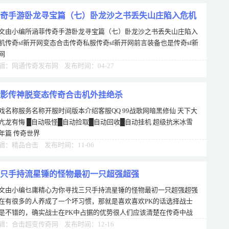
奇手游卧龙寻宝篇（七）卧龙沙之书丢失山庄陷入危机
文由小编所涵菲传奇手游卧龙寻宝篇（七）卧龙沙之书丢失山庄陷入
机传奇sf新开网变态合击传奇私服传奇sf新开网前言装备也是传奇sf新
网
辑：网通传奇发布网 发布时间：04-27
影传神脱变态传奇合击机外挂绝杀
戏名称服务名称开服时间版本介绍客服QQ 99战歌网暗黑修仙 天下大
亢龙有悔 █自动吸怪█自动捡取█自动回收█自动挂机 超级抗米冰雪
年篇 传奇世界
辑：精品合击 发布时间：11-06
只手持流星锤的怪物最初一只超强超强
文由小编乜庸精心为你寻找三只手持流星锤的怪物最初一只超强超强
在有很多的人养成了一个坏习惯，那就是喜欢喜欢PK的话选择战士
是不错的，确实战士在PK中占据的优势很人们应该清楚在传奇中战
在技能上根本处于劣势，在于法师对战中会
辑：合击超变传奇网 发布时间：12-16