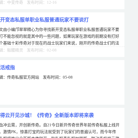
手造成伤害，那么在与远程职业战斗的
辑：中变传奇 发布时间：12-16
开变态私服单职业私服普通玩家不要说打
文由小编邝翠翠精心为你寻找新开变态私服单职业私服普通玩家不要
打不能忽视的就是其中的一些问题，如果玩家在游戏的前期没有打好
个基础十彩传奇对于现在的战士玩家们来说，刚开的传奇战士们的法
攻击实力并不是很好。，那么在之后的
辑：骷髅精灵 发布时间：02-08
活戒指
辑：传奇私服官方网站 发布时间：05-08
得云开见沙城！《传奇》全新版本即将来袭
血冲云霄，开创新传奇。自21今日新开传奇世界年前传奇私服上线开
，激情PK，惊喜打宝的玩法就受到了玩家们的普遍认可，而今年传