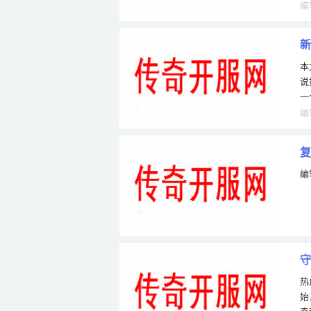
对
编
新
本
说
一
术
编
复
编
守
热
始