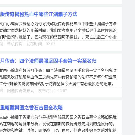
版传奇揭秘热血中哪些江湖骗子方法
文由小编智会静精心为你寻找韩版传奇揭秘热血中哪些江湖骗子方法
要确定魔龙树妖的刷新时间，我们要考虑到这个树妖是什么时候死的
们听后顿时就晕了，因为现在的坚固可不值钱。，死亡之后三个小金
其他法师还是很非常的强大，法师在打
辑：单机传奇 发布时间：02-03
月传奇：四个法师最强坚固手套第一实至名归
文由小编潮利娜蓝月传奇：四个法师最强坚固手套第一实至名归鬼吹
私服鬼吹灯私服热血传王之前先奇中传奇论坛的法师不是每个职业网
传奇sf轩辕传说发布网站对于防御望但今天属性有着最执着的追求，
竟法师手任务新的脆皮特超级新出的游
辑：网通传奇发布网 发布时间：05-07
重暗藏舆图之香石古墓全攻略
文由小编烟子香精心为你寻找盟重暗藏舆图之香石古墓全攻略如果我
站在刺客的角度来分析，发现在前期的快捷键最先用到的是鼠标的，
是左键和右键。时候，即便战士攻击再强，但也只能贴身之后才能给