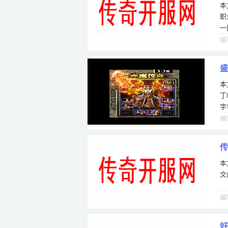
本
职
一
地
编
盛
本
丁
字
s
编
传
本
文
编
好