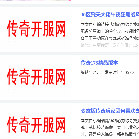
30区飛天大佬午夜狂胤战
本文由小编诗梓艺精心为你寻找
配备分享道士的单个攻击技能比
合了下毒劝真在修炼或者准备修
准备花费大量金钱的心理准备了
编辑：中变传奇 发布时间：12-
传奇176精品版本
编辑：合击 发布时间：05-08
变态版传奇玩家因何喜欢
本文由小编翁鑫钰精心为你寻找
战士就比较苦逼啦，要自己背药
斗，还是单人练级，都有骷髅作