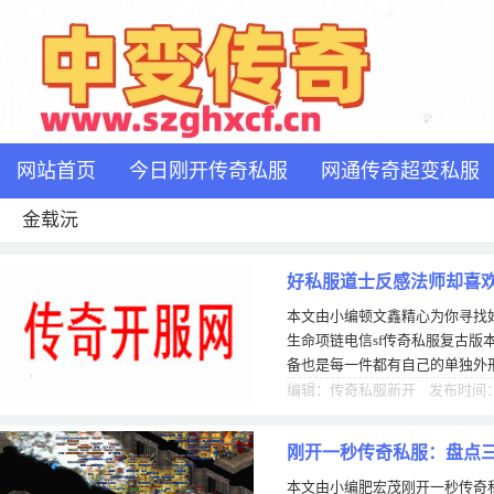
网站首页
今日刚开传奇私服
网通传奇超变私服
金载沅
好私服道士反感法师却喜
本文由小编顿文鑫精心为你寻找
生命项链电信sf传奇私服复古版
备也是每一件都有自己的单独外
从外观就能看出来是一个系列的
编辑：传奇私服新开 发布时间：1
刚开一秒传奇私服：盘点
本文由小编肥宏茂刚开一秒传奇