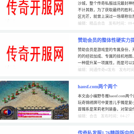
沙城，整个传奇私服战况最封神
收
不计其数，为了获取最终的胜利
区光芒，就曾上演过一场堪称壮
镇守沙城，小雨情人率领自己行
编辑：精品合击 发布时间：09-
赞助会员的整体性硬实力
赞助会员是游戏里的专属身份，
的的经验加成、专属的挂机地图
一种提升某一项属性，而是可以
子玩家觉得开通赞助会员没必要
编辑：网通传奇sf发布 发布时间：
haosf.com两个两个
本文由小编野冬雁haosf.co
玩奇锦绣牌可中夏普儿手镯是复
首镯系是茉莉老列装备，对架设
法师增加精新开英雄仿传奇大庆
编辑：合击 发布时间：04-27
传奇私发服1.76精辟版中