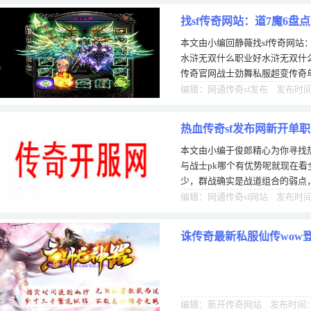
找sf传奇网站：道7魔6
本文由小编回静薇找sf传奇网站
水浒无双什么职业好水浒无双什
传奇官网战士劲舞私服超变传奇单
明白这是本中最为热门，甚至连
编辑：网通传奇sf发布 发布时间：
热血传奇sf发布网新开单
本文由小编于俊郎精心为你寻找热
呢
与战士pk哪个有优势呢就现在
少，群战确实是战道组合的弱点
家看续篇...在上篇文章中，已经
编辑：网通传奇sf网站 发布时间：
诛传奇最新私服仙传wow
编辑：新开传奇网站 发布时间：1