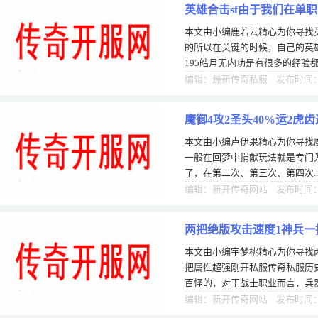
英雄合击sf由于我们在单
本文由小编鹿若云精心为你寻找英
的所以在关键的时候，自己的英
195皓月无内功是有很多的经验
需要让自己学会更好的PK方式，
编辑：最新传奇私服 发布时间：0
魔御4攻2圣头40%运2虎
本文由小编卢伊果精心为你寻找魔
一般在回梦中捐献玩法就是专门
了，在第二次、第三次、第四次.
纯度，都一次比一次高就好了，
编辑：新开传奇网站 发布时间：1
两把绝版攻击速度1神兵一
本文由小编宇梦桃精心为你寻找
把属性超强刚开私服传奇私服历
百怪的，对于战士职业而言，兵
兵器升级一下那对于战士玩家的
编辑：新开传奇网站 发布时间：1