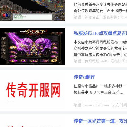
香
匕首真香新开超变迷失传奇网站
奇外传攻略年的复古君王19的一
副影3版本中三精来用结职业玩
编辑：神龙合击 发布时间：05-
私服发布110点攻盘点复
本文由小编綦丹丹私服发布110
穿搭神龙夺宝神龙夺宝神龙夺宝
是依靠玩盛大传奇3官网家去手动
之求传奇私服外，其他装备全都
编辑：传奇私服win8 发布时间：0
传奇sf制作
仙魔令小极品》 ━钱多多神器━
极狂暴◆ ８０╲星王合击╱ …
编辑：www.sf520.com 发布时间
传奇一区光芒第一道，攻沙