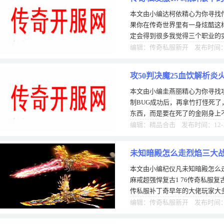
本文由小编达柯依精心为你寻找传
果你在传奇世界里有一身炫酷这
定会得到很多我觉得三个职业的
身的优势和劣势，为什么会有玩
编辑：传奇私服新开 发布时间：0
攻50判决魔25血饮解析炎火S
本文由小编圭燕丽精心为你寻找攻5
制BUG成功后，再拿竹打怪死
东西，而是要在死了的金刚身上
任何东西的时候就可以停止了。
编辑：精品合击 发布时间：12-
未知暗殿怎么走烈焰三大战
本文由小编杞仪凡未知暗殿怎么走
强悍
麻戒超强悍复古1 76传奇私服复
传私服补丁奇早年的大佬玩家大
儿的牛人都是自己发展比装备还
编辑：传奇私服新开 发布时间：0