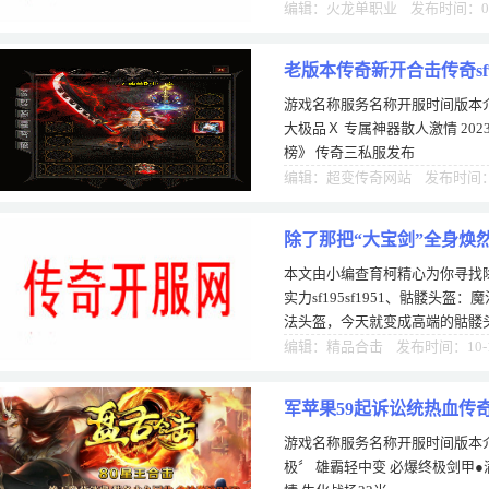
时，需要准备好要用到的材料，
编辑：火龙单职业 发布时间：02
老版本传奇新开合击传奇s
游戏名称服务名称开服时间版本介
大极品Ｘ 专属神器散人激情 202
榜》 传奇三私服发布
编辑：超变传奇网站 发布时间：1
除了那把“大宝剑”全身焕
本文由小编查育柯精心为你寻找
实力sf195sf1951、骷髅头盔：
法头盔，今天就变成高端的骷髅
过骷髅头盔2-3的防御可就厉害
编辑：精品合击 发布时间：10-
军苹果59起诉讼统热血传
游戏名称服务名称开服时间版本介
极〞 雄霸轻中变 必爆终极剑甲