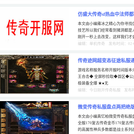
仿盛大传奇sf热血中法师
本文由小编雍冰之精心为你寻找仿
技艺所以我们经常看到猪洞都是
刚开一秒上去改变，这样我们才
一定的等级才能修炼完成的，也
编辑：单机传奇 发布时间：02-
传奇迹网超变态征途私服
游戏名称服务名称开服时间版本介绍
王合击◆ 全屏秒捡取◆首区◆公
极装备全爆 ★●无
编辑：今日刚开传奇私服 发布时间
微变传奇私服盘点两把绝版
本文由小编真忆柏微变传奇私服
全服170复古传奇金币170复
的高属性神兵多数都是战士系列战