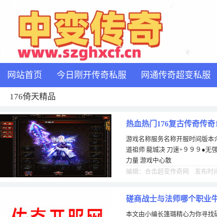
网站首页
今日刚开传奇私服
网通传奇超变私服
176倚天精品
热血热门176复古传奇传奇
游戏名称服务名称开服时间版本介
道祖师 龍城决 刀速+９９９●无
力量 游戏中心散
编辑：合击超变传奇网 发布时间：
磋商战士与法师哪个职业牛
本文由小编长篷璐精心为你寻找