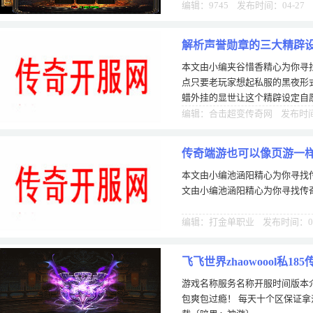
开轻变传奇sf粉传奇，拿来升级
编辑：9745 发布时间：04-27
解析声誉勋章的三大精辟
本文由小编夹谷惜香精心为你寻
点只要老玩家想起私服的黑夜形
蜡外挂的显世让这个精辟设定自
是好玩来背，大家可以想一下假
编辑：合击超变传奇网 发布时间：
传奇端游也可以像页游一
本文由小编池涵阳精心为你寻找
文由小编池涵阳精心为你寻找传
编辑：打金单职业 发布时间：03
飞飞世界zhaowoool私18
游戏名称服务名称开服时间版本介
包爽包过瘾！ 每天十个区保证拿