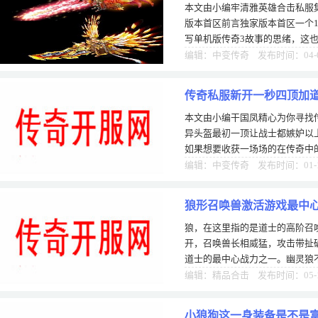
本文由小编牢清雅英雄合击私服
版本首区前言独家版本首区一个1
写单机版传奇3故事的思绪，这
赶紧来接上，前两天都被哥们催
编辑：中变传奇 发布时间：04-
传奇私服新开一秒四顶加
本文由小编干国凤精心为你寻找
士都嫉妒
异头盔最初一顶让战士都嫉妒以
如果想要收获一场场的在传奇中的
的选今日新开传奇首区择，这里的
编辑：中变传奇 发布时间：01-
狼形召唤兽激活游戏最中
狼，在这里指的是道士的高阶召
很因素之一
开，召唤兽长相威猛，攻击带扯
道士的最中心战力之一。幽灵狼
的互动性和趣味性，这对于游戏
编辑：精品合击 发布时间：05-
小狼狗这一身装备是不是