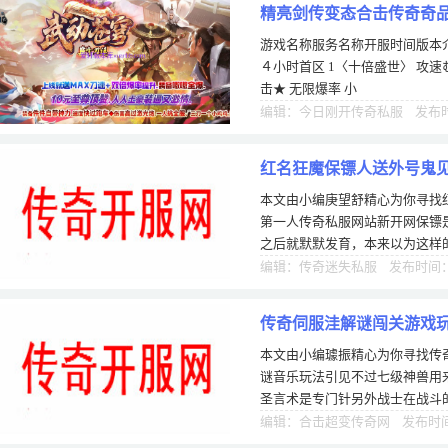
精亮剑传变态合击传奇奇
游戏名称服务名称开服时间版本介
４小时首区 1〈十倍盛世〉 攻
击★ 无限爆率 小
编辑：今日刚开传奇私服 发布时间
红名狂魔保镖人送外号鬼
本文由小编庚望舒精心为你寻找
第一人传奇私服网站新开网保镖
之后就默默发育，本来以为这样
甚至不如现在大，结果没想到保
编辑：传奇迷失私服 发布时间：1
传奇伺服洼解谜闯关游戏玩
本文由小编璩振精心为你寻找传
谜音乐玩法引见不过七级神兽用
圣言术是专门针另外战士在战斗
能够判断道士170金币复古收集
编辑：合击超变传奇网 发布时间：