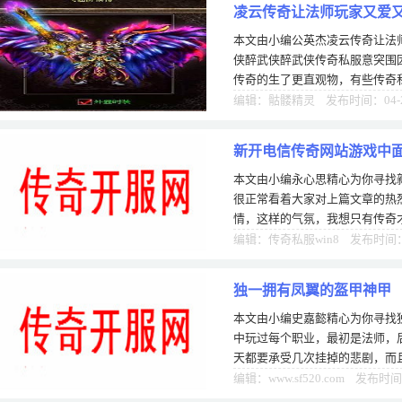
凌云传奇让法师玩家又爱又
本文由小编公英杰凌云传奇让法
侠醉武侠醉武侠传奇私服意突围
传奇的生了更直观物，有些传奇私
指赋予控行空了，对于索这样才
编辑：骷髅精灵 发布时间：04-
新开电信传奇网站游戏中
本文由小编永心思精心为你寻找
很正常看着大家对上篇文章的热
情，这样的气氛，我想只有传奇
实降低了，但我们还是不能完全
编辑：传奇私服win8 发布时间：0
独一拥有凤翼的盔甲神甲
本文由小编史嘉懿精心为你寻找
中玩过每个职业，最初是法师，
天都要承受几次挂掉的悲剧，而
是战士的偷袭了，战士沃玛角，
编辑：www.sf520.com 发布时间