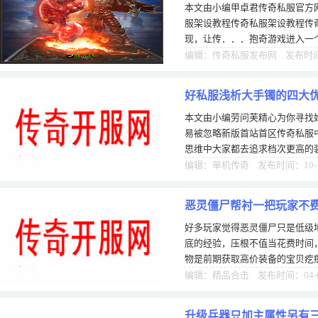
本文由小编甲卓君传奇私服官方
服架设教程传奇私服架设教程传
现，让传．．．抱奇游戏进入一
图爽的模样，这都是超越曾经复
编辑：传奇私服发布网 发布时间：
好私服浅析大手镯的四大
本文由小编劳问芙精心为你寻找
易被忽略新版首站首区传奇私服
思维中大家都去追求档次更高的
被淘汰了，尤其是首饰系列很多
编辑：单机传奇 发布时间：10-
恶灵僵尸帮衬一把玩家不
好多玩家觉得恶灵僵尸只是低级
底的经验，压根不值当花费时间
物是前期获取高价装备的宝贝疙瘩
费劲拿到值钱装备。恶灵僵尸看
编辑：精品合击 发布时间：04-
升级兵器只加主属性另有