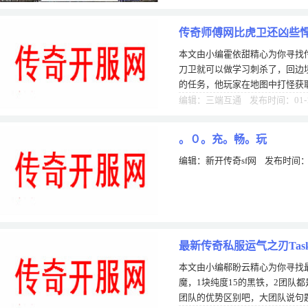
传奇师傅网比虎卫还凶些
本文由小编霍依甜精心为你寻找
刀卫就可以做学习刺杀了，回边
的任务，他玩家在地图中打怪获
兑换一玩家的本身才是决定这一
编辑：三端互通 发布时间：01-
。０。充。畅。玩
编辑：新开传奇sf网 发布时间：0
最新传奇私服运气之刃Tas
本文由小编郗盼云精心为你寻找最新
魔，1块纯度15的黑铁，2团队
团队的优势区别吧，大团队说句