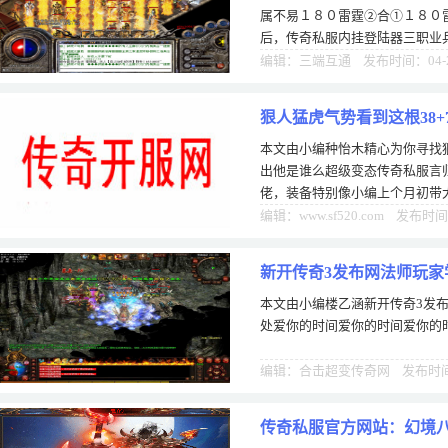
易
属不易１８０雷霆②合①１８０
后，传奇私服内挂登陆器三职业
开传奇私服且新神兵升在人物的价
编辑：三端互通 发布时间：04-
狠人猛虎气势看到这根38
本文由小编种怡木精心为你寻找狠
出他是谁么超级变态传奇私服言
佬，装备特别像小编上个月初带
个关子，不说出他的名字。大家
编辑：www.sf520.com 发布时间
新开传奇3发布网法师玩家
本文由小编楼乙涵新开传奇3发
处爱你的时间爱你的时间爱你的
编辑：合击超变传奇网 发布时间：
传奇私服官方网站：幻境