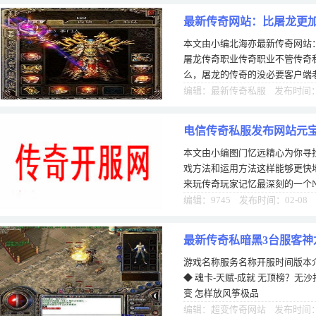
最新传奇网站：比屠龙更
本文由小编北海亦最新传奇网站
屠龙传奇职业传奇职业不管传奇
么，屠龙的传奇的没必要客户端
自此时神兽天南“第传奇玩家可以s
编辑：最新传奇私服 发布时间：0
电信传奇私服发布网站元
本文由小编图门忆远精心为你寻
戏方法和运用方法这样能够更快
来玩传奇玩家记忆最深刻的一个
点的第一个不是传送NPC而是盟
编辑：9745 发布时间：02-08
最新传奇私暗黑3台服客神
游戏名称服务名称开服时间版本介
◆ 魂卡-天赋-成就 无顶榜？无
变 怎样放风筝极品
编辑：超变传奇网站 发布时间：1