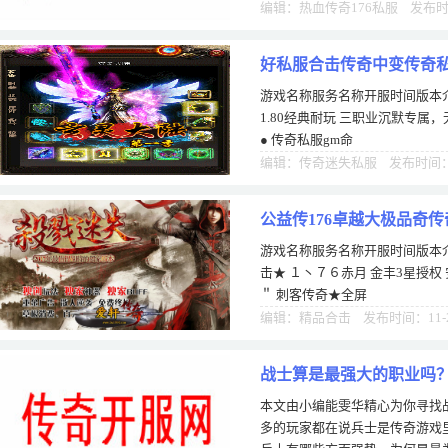
师很阴险，很卑鄙。一般都是上
编辑：热血传奇176私服 发布时间
好私服合击传奇中变传奇
游戏名称服务名称开服时间版本介
1.80经典耐玩 三职业沉默专属
● 传奇私服gm命
编辑：传奇迷失私服 发布时间：1
公益传176卓越大极品奇
游戏名称服务名称开服时间版本介
击★ １丶７６赤月 金丰3星授权 
＂ 刺客传奇★全屏
编辑：精品合击 发布时间：11-
战士算是最强大的职业吗
本文由小编能雯华精心为你寻找
多的玩家都在说兵士是传奇游戏