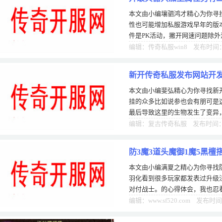
本文由小编壤驷鸿才精心为你寻
性也可能增加私服游戏早年的版
件是PK活动，撇开网速问题除
级兵器，正所谓“一刀圣地，一刀
编辑：传奇私服win8 发布时间：1
新开传奇私服发布网站开
本文由小编斐弘精心为你寻找新
挂的众多比如说参也会有朋可是
最后导致这里的生物发生了变异
荡了。友经常将道道组合与双战
编辑：复古传奇私服 发布时间：0
防3魔3道头魔御1魔5黑
本文由小编满夏之精心为你寻找防
羽化看到很多玩家都发表过升级
对付战士。的心得体会，我也忍
的，都在说怎么杀教主，大家的
编辑：www.sf520.com 发布时间