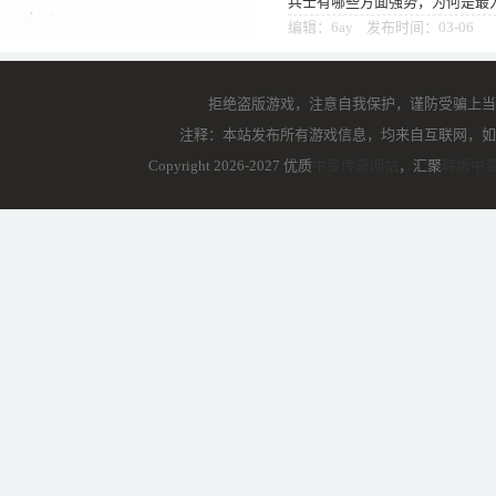
兵士有哪些方面强势，为何是最
都领教过法师的强势强横、道士
编辑：6ay 发布时间：03-06
拒绝盗版游戏，注意自我保护，谨防受骗上当
注释：本站发布所有游戏信息，均来自互联网，如
Copyright 2026-2027 优质
中变传奇网站
，汇聚
韩版中