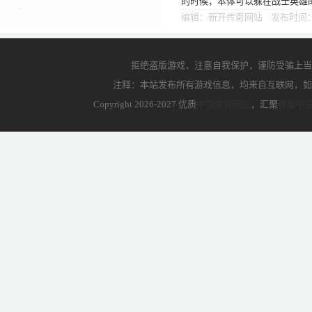
的时候，本体可以躲在战士英雄的
战士我觉得无论是pk武士，道士
编辑：新开传奇网站 发布时间：1
拒绝盗版游戏，注意自我保护，谨防受骗上当
注释：本站发布所有游戏信息，均来自互联网，如
Copyright 2026-2027 优质
中变传奇网站
，汇聚
韩版中