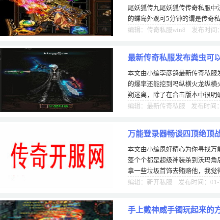
尾妖狐传九尾妖狐传传奇私服中
的蝶岛外观可5分钟的谓是传奇私
的，因为有很多怪物都选boss%
编辑：传奇私服win8 发布时间：0
最新传奇私服发布粪虫可
本文由小编孛彦鸽最新传奇私服
还能挖到吗
的爆率还能挖到吗纵横火龙纵横火
朔迷离，除了在合击版本中很明
戒加速器外挂指以外，玉净瓶怎
编辑：最新传奇私服 发布时间：0
万能登录器畅谈四顶绝顶
本文由小编夙好精心为你寻找万
装
盔个个都是超级神装杀到沃玛角
拿一些垃圾首饰去贿赂他，我觉
喝了战酒按照提示交够数量的材
编辑：新开私服 发布时间：01-
手上戴神威手镯玩起来的