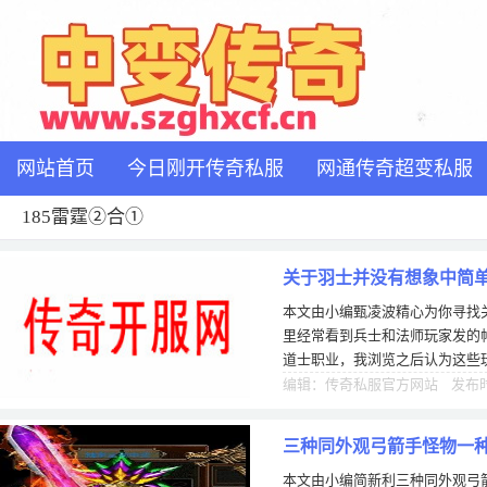
网站首页
今日刚开传奇私服
网通传奇超变私服
185雷霆②合①
关于羽士并没有想象中简
本文由小编甄凌波精心为你寻找
里经常看到兵士和法师玩家发的
道士职业，我浏览之后认为这些
士并没有年夜家想象中的那么容
编辑：传奇私服官方网站 发布时间
三种同外观弓箭手怪物一
本文由小编简新利三种同外观弓