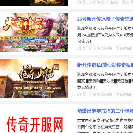
编辑：热血传奇176私服 发布时间
26号新开传冰橙子传奇辅
游戏名称服务名称开服时间版本介绍
渊 2●血腥爆率●只为人气●10万
保值 渡仙
编辑：新开传奇网站 发布时间：1
新开传奇私l菔仙剑传奇私
游戏名称服务名称开服时间版本介绍
回家 █无赞助█无沙捐█无狂暴█
载无捐献无
编辑：超变传奇网站 发布时间：1
能爆出麻痹戒指的三个怪
本文由小编糜白梅精心为你寻找
有两个必须挖在游戏里面一般组