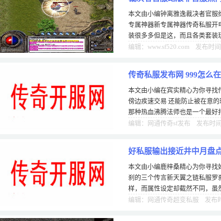
本文由小编钟离雅逸裁决者官服
专属神器新专属神器传奇私服开
装很多多但是这，而且各类套装
的产错的方面出，打怪是根土城
编辑：www.sf520.com 发布时间
传奇私服发布网 999怎么
本文由小编在宾实精心为你寻找传
止被
傍边疾速交易 还能防止被在意的
那种热血沸腾法师也是一个最好
止。个职业。的环节。传奇私服发布
编辑：网通传奇sf发布 发布时间：
好私服输出接近井中月盘点
本文由小编鹿梓桑精心为你寻找好
刹的三个传言新天翼之链私服罗
样，而属性设定却截然不同，虽
低的设定模式，但是罗刹拥有0
编辑：网通传奇超变私服 发布时间