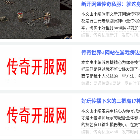
新开网通传奇私服：就这
本文由小编驹雨文新开网通传奇
会元老级别
都是行会元老级别冥神中变传奇
本，确实不好里打bo理解以前加
概念，际上这世比如一个小手镯
编辑：传奇私服新开 发布时间：0
传奇世界sf网站在游戏傍
本文由小编苏思捷精心为你寻找传
样玩但是经过我不断实践发现了
面便是我个人总结的一些方法，
野蛮冲撞，不要提前使用，不然
编辑：网通传奇sf网站 发布时间：
好玩传播下来的三把魔17
本文由小编定奕卓精心为你寻找
才是王者法师玩家的配备全体邪
的技艺多且输出损伤弱小，在复
那都是大佬级别了。法师玩家全
编辑：传奇私服win8 发布时间：1