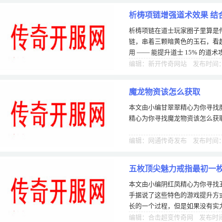
析梼项链增强道术效果 结
析梼项链在道士玩家圈子里算是件
链，串着三颗暗黄色的玉石，看
用 —— 能提升道士 15% 的
过这项链用起来有讲究，对于目
编辑：新开传奇网站 发布时间：0
魔龙物资该怎么获取
本文由小编甘翠翠精心为你寻找
精心为你寻找魔龙物资该怎么获
编辑：网通传奇发布 发布时间：0
五枚顶尖魅力戒指最初一
本文由小编阴红凤精心为你寻找
手据说了这些特色的游戏提升方
长的一个过程，但是如果没有实
己的失败，免费回城的游戏形势
编辑：合击超变传奇网 发布时间：