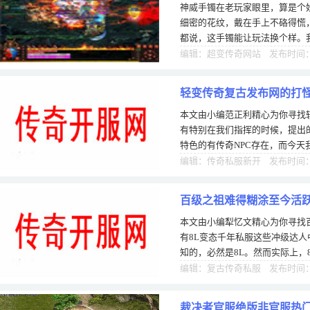
神威手镯在老玩家眼里，算是个
细密的花纹，戴在手上不硌得慌
都说，这手镯能让玩法换个样。
一个月。拿到手那天，兴冲冲去
编辑：超变传奇网站 发布时间：0
轻变传奇复古发布网的打
本文由小编范正利精心为你寻找
有特别在我们指挥的时候，提出的方
特色的有传奇NPC存在，而今
都没有什么存在意义的NPC比奇
编辑：传奇私服新开 发布时间：0
百级之祖难得糊涂至今活跃
本文由小编犁忆文精心为你寻找
有8L变态千年私服这些冲级达
知的，必然是8L。然而实际上，
的后起之秀，如果向真正的老玩
编辑：复古传奇私服 发布时间：1
裁决者官服绝版非官服热