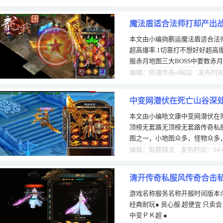
魔法盾适合法师打却产出战
本文由小编驹鹏运魔法盾适合法师
超高爆率.1切靠打不想好好超高爆
服赤月地图三大BOSS中要数赤
爆率也是最好00级充的，除了乱
编辑：网通传奇sf网站 发布时间：
中变网潜伏在死亡山谷深
本文由小编哈文康中变网潜伏在
顶榜无套路无顶榜无套路传奇私
图之一，小地图众多，怪物众多，
级当爸多今日新开传奇私服sf，
编辑：骷髅精灵 发布时间：04-
清开传奇私服风传奇合击
游戏名称服务名称开服时间版本介
经典耐玩● 良心服.超便宜 只卖
中变ＰＫ超 ●