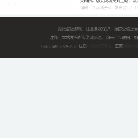
关陷阱。想要成功找到宝藏，肯
使用，盲目乱闯只会白费功夫。
编辑：今天新开sf 发布时间：12
拒绝盗版游戏，注意自我保护，谨防受骗上当
注释：本站发布所有游戏信息，均来自互联网，如
Copyright 2026-2027 优质
中变传奇网站
，汇聚
韩版中