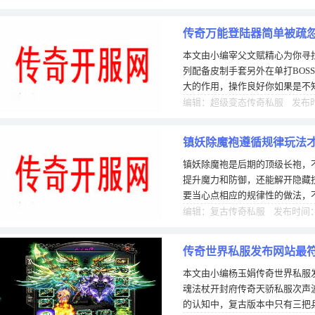
传奇万能登陆器简单被疏
本文由小编宰父文赋精心为你寻
列配备皮制手套另外在单打BOS
大的作用，操作良好你如果是不
慢哦。道这些知识的话，那么你
编辑：超级变态传奇私服 发布时间
镇妖除魔袍遵循规律玩法
镇妖除魔袍是后期的顶级长袍，
提升魔力和防御，还能解开隐藏
要当心点相应的规律性的做法，
他的顶大的威力。我刚合成镇妖
编辑：复古传奇私服 发布时间：0
传奇世界私服发布网站最
本文由小编杨玉娟传奇世界私服
魂法杖开封府传奇天骄私服次声
的认知中，复古版本中只有三把