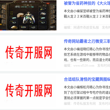
被誉为省药神技的《大火
本文由小编留翌岍被誉为省药神
戰火龙２２米百戰火龙２２米百
编辑：网通传奇超变私服 发布时间
传奇网站霸者之刃微变三
本文由小编俎晓红精心为你寻找
技艺系统在游戏中能够带的物品
戏，也有一些新的，而且道士的
人的游戏一般组队boss基本上都
编辑：www.sf520.com 发布时间
合适组队清怪的宝藏舆图
本文由小编缑松月精心为你寻找
到了在打架过程中专吃疗伤的道
害就必须掌握的第一点就是学会
斗的时候，战士无法接近对手的
编辑：传奇私服发布网 发布时间：