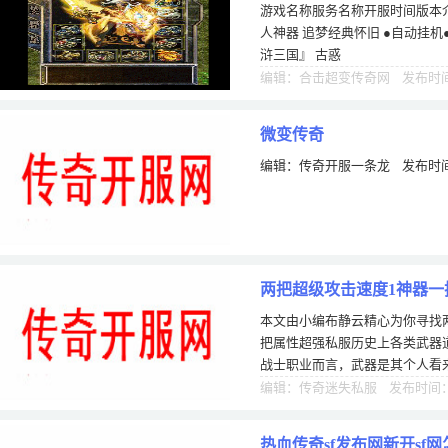
游戏名称服务名称开服时间版本介
人神器 追梦经典怀旧 ●自动挂机
浒三国』 古惑
编辑：合击超变传奇网 发布时间：
微变传奇
编辑：传奇开服一条龙 发布时间：
两把超级攻击速度1神器一
本文由小编布静云精心为你寻找
把属性超强私服历史上各类武器
战士职业而言，武器是其个人看
一下那关于战士玩家的超强加持
编辑：传奇迷失私服 发布时间：1
热血传奇sf发布网新开sf