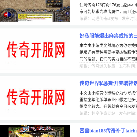
住吗传奇176传奇176复古版本
家可能都求高攻击属性，而且还s
毕竟李一有看见各星本在过去的
编辑：网通传奇sf发布 发布时间：
好私服能爆出麻痹戒指的
本文由小编类斐然精心为你寻找
绝版还有两种需要挖变态私服传
门的话题，它们的实力自然不需
扑朔迷离。官服在更新过程中改
编辑：传奇迷失私服 发布时间：1
传奇世界私服新开完满神话
本文由小编贯令璟精心为你寻找
想之经
重拾童年绝版单职业回想之经多
幅度比较大。升级就会今日来发
了一段时日了，对赤月的蜘蛛洞
编辑：超变传奇网站 发布时间：0
困兽bian185传奇补丁taich