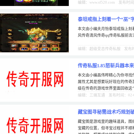
业，它们分别是魔杖，骨玉权杖
编辑：www.sf520.com 发布时间
泰坦戒指上刻着一个“巫”
本文由小编夫月怡泰坦戒指上刻
风传奇清风传奇qq传奇私服前言
编辑：超级变态传奇私服 发布时间
传奇私服1.85怒斩兵器本
本文由小编昌伟晔精心为你寻找传
属性尤其是想要玩好现在的传奇
级在传奇的游戏世界里面回收这
的，散人玩家回收一些普通的装
编辑：三端互通 发布时间：02-
藏宝图寻秘需战术巧规划
藏宝图是游戏里的趣味道具，图
宝藏的位置，但寻宝过程并不顺