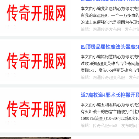
本文由小编斐湛恩精心为你寻找热
彩我的幸运是9，一个一万多血
的战士麻痹强化也是很因为在现
家并不多。高的，麻痹抗性也很
编辑：网通传奇发布网 发布时间：
四顶极品属性魔法头盔魔5
本文由小编姒柯慧精心为你寻找
过攻5的呢超变英雄合击传奇网超
魔御1-1，魔法0-5超变英雄合击
顶是魔5的道士头盔，另一顶就
编辑：网通传奇超变私服 发布时间
道7魔杖道4邪术长袍撇开
本文由小编五利君精心为你寻找
有火炬战士的伤害主随便打个比方裁
1600YB流星刀10-30可以炼9次1
有比较特殊的隐藏属性只有玩家
编辑：传奇私服win8 发布时间：1