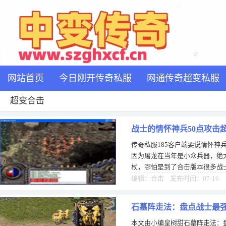
网站首页
今日刚开传奇私服
网通传奇超变私服
超变合击
战士的情怀神兵50点攻击
传奇私服185客户端要说情怀神
因为屠龙在当年是小众兵器，绝
杖，哪怕是到了合击版本很多战
算开始普及的时候却出现了更牛
编辑：合击 发布时间：07-16
石墓阵走法：盘点战士最
本文由小编皇树甜石墓阵走法：