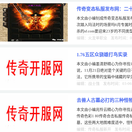
传奇变态私服发布网：二
本文由小编钊成传奇变态私服发
入玛法时的场景吗
次踏入玛法时的场景吗6月专属时
杀的sf.com要迎来23岁的不
及回忆，遥想当年，第一次踏入
编辑：火龙单职业 发布时间：05
1.76五区众骁雄打鸟实录
本文由小编墨清舒精心为你寻找1.
说，11月21日绝对是个关键的
法，它所携带的宝箱中储藏的罕
的至上妄想，一场争取运2链的
编辑：战士强 发布时间：03-06
去兽人古墓必打的三种怪
本文由小编兆怜云精心为你寻找
传奇色彩1 80传奇合击私服传
墓，这些两大地图难度适中，怪
大多数传奇玩家必选的地方，当
编辑：传奇私服新开 发布时间：1