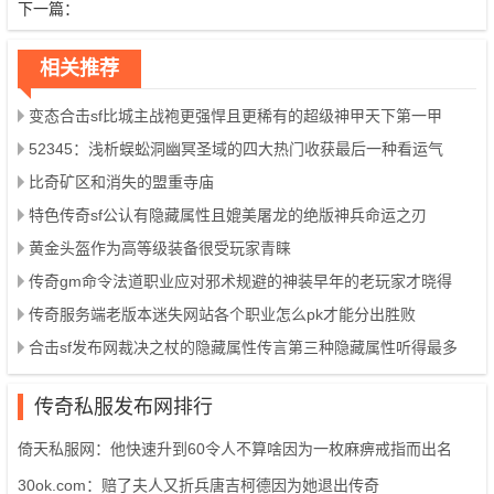
下一篇：
相关推荐
变态合击sf比城主战袍更强悍且更稀有的超级神甲天下第一甲
52345：浅析蜈蚣洞幽冥圣域的四大热门收获最后一种看运气
比奇矿区和消失的盟重寺庙
特色传奇sf公认有隐藏属性且媲美屠龙的绝版神兵命运之刃
黄金头盔作为高等级装备很受玩家青睐
传奇gm命令法道职业应对邪术规避的神装早年的老玩家才晓得
传奇服务端老版本迷失网站各个职业怎么pk才能分出胜败
合击sf发布网裁决之杖的隐藏属性传言第三种隐藏属性听得最多
传奇私服发布网排行
倚天私服网：他快速升到60令人不算啥因为一枚麻痹戒指而出名
30ok.com：赔了夫人又折兵唐吉柯德因为她退出传奇