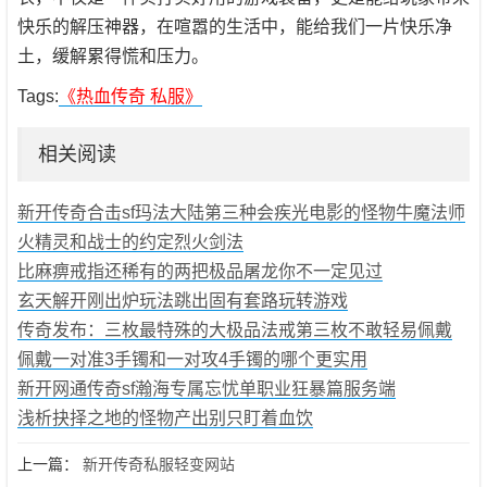
快乐的解压神器，在喧嚣的生活中，能给我们一片快乐净
土，缓解累得慌和压力。
Tags:
《热血传奇 私服》
相关阅读
新开传奇合击sf玛法大陆第三种会疾光电影的怪物牛魔法师
火精灵和战士的约定烈火剑法
比麻痹戒指还稀有的两把极品屠龙你不一定见过
玄天解开刚出炉玩法跳出固有套路玩转游戏
传奇发布：三枚最特殊的大极品法戒第三枚不敢轻易佩戴
佩戴一对准3手镯和一对攻4手镯的哪个更实用
新开网通传奇sf瀚海专属忘忧单职业狂暴篇服务端
浅析抉择之地的怪物产出别只盯着血饮
上一篇：
新开传奇私服轻变网站