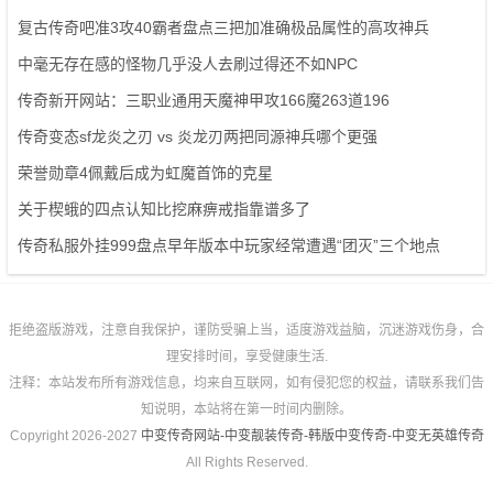
复古传奇吧准3攻40霸者盘点三把加准确极品属性的高攻神兵
中毫无存在感的怪物几乎没人去刷过得还不如NPC
传奇新开网站：三职业通用天魔神甲攻166魔263道196
传奇变态sf龙炎之刃 vs 炎龙刃两把同源神兵哪个更强
荣誉勋章4佩戴后成为虹魔首饰的克星
关于楔蛾的四点认知比挖麻痹戒指靠谱多了
传奇私服外挂999盘点早年版本中玩家经常遭遇“团灭”三个地点
拒绝盗版游戏，注意自我保护，谨防受骗上当，适度游戏益脑，沉迷游戏伤身，合
理安排时间，享受健康生活.
注释：本站发布所有游戏信息，均来自互联网，如有侵犯您的权益，请联系我们告
知说明，本站将在第一时间内删除。
Copyright 2026-2027
中变传奇网站-中变靓装传奇-韩版中变传奇-中变无英雄传奇
All Rights Reserved.