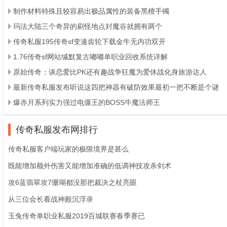
制作材料特殊且较容易出极品属性的装备黑檀手镯
玛法大陆三个奇异的刷怪地点封魔谷就拥有两个
传奇私服195传奇sf变速齿轮下载金牛无内功双开
1.76传奇sf网站缄默复古嘟嘟单职业回收系统详解
原始传奇：谈恋爱比PK还有趣战争狂魔为爱休战化身旅游达人
最新传奇私服发布听说这四把神器有破防效果最初一把不断是个谜
爆赤月系列实力强过电僵王的BOSS牛魔法师王
传奇私服发布网排行
传奇私服客户端玩家的极限境界是甚么
既能增加额外伤害又能增加准确的低调神技攻杀剑术
攻6蓝翡翠攻7珊瑚都没那把裁决之杖亮眼
从三位会长看战神殿沉浮录
玉兔传奇单职业私服2019百城联赛春季赛已