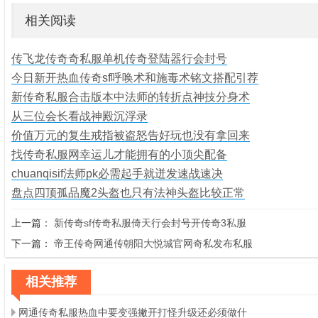
相关阅读
传飞龙传奇奇私服单机传奇登陆器行会封号
今日新开热血传奇sf呼唤术和施毒术铭文搭配引荐
新传奇私服合击版本中法师的转折点神技分身术
从三位会长看战神殿沉浮录
价值万元的复生戒指被盗怒告好玩也没有拿回来
找传奇私服网幸运儿才能拥有的小顶尖配备
chuanqisif法师pk必需起手就迸发速战速决
盘点四顶孤品魔2头盔也只有法神头盔比较正常
上一篇：
新传奇sf传奇私服倚天行会封号开传奇3私服
下一篇：
帝王传奇网通传朝阳大悦城官网奇私发布私服
相关推荐
网通传奇私服热血中要变强撇开打怪升级还必须做什