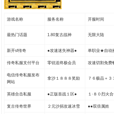
游戏名称
服务名称
开服时间
最热门话题
1.80复古战神
无限大陆
新开sf传奇
●攻速迷失神器●
单职业★自动
传奇私服支付平台
零铳送终极会员
攻速切割免费
电信传奇私服发布
拿沙１８８８奖励
７６极品＋３
网站
英雄合击私服
●正版首战１区●
１·８０烈火合
复古传奇世界
２元沙捐攻速冰雪
●●双倍属姓