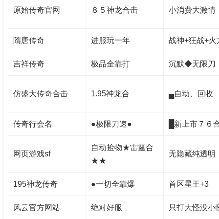
原始传奇官网
８５神龙合击
小消费大激情
隋唐传奇
进服玩一年
战神+狂战+火
吉祥传奇
极品全靠打
沉默◆无限刀
仿盛大传奇合击
1.95神龙合
▄自动、回收
传奇行会名
●极限刀速●
█新上市７６
自动捡物★雷霆合
网页游戏sf
无隐藏纯透明
★★
195神龙传奇
●一切全靠爆
首区星王+3
风云官方网站
绝对好服
只打大怪没小