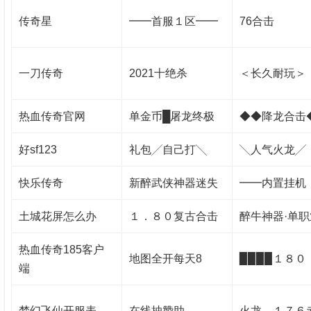
传奇星
━━首服１区━━
76合击
一刀传奇
2021十绝杀
＜长久耐玩＞
热血传奇官网
单金币█屠龙终极
◆◆降龙合击
好sf123
礼包╱自己打╲
╲人气火龙╱
快乐传奇
新醉武侠神器迷失
━━内置挂机
土城花屏怎么办
１．８０复古合击
醉牛神器·单职
热血传奇185客户
地图全开每天8
▉▉▉▉１８０
端
梦幻飞仙开服表
在线抽赞助
火龙、１７６