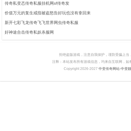
传奇私变态传奇私服挂机网sf传奇发
价值万元的复生戒指被盗怒告好玩也没有拿回来
新开七彩飞龙传奇飞飞世界网虫传奇私服
好神途合击传奇私妖杀服网
拒绝盗版游戏，注意自我保护，谨防受骗上当
注释：本站发布所有游戏信息，均来自互联网，如
Copyright 2026-2027
中变传奇网站-中变靓