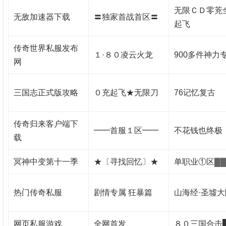
无限ＣＤ零茺
无敌加速器下载
〓独家首战首区〓
起飞
传奇世界私服发布
１·８０凌云火龙
900多件神力
网
三国志正式版攻略
０充起飞★无限刀
76记忆复古
传奇归来客户端下
━━首服１区━━
不花钱也终极
载
冥神中变第十一季
★〔寻找回忆〕★
单职业①区▓▓
热门传奇私服
剧情专属 狂暴篇
山海经·圣墟大
网页私服游戏
全网首发
８０三国合击