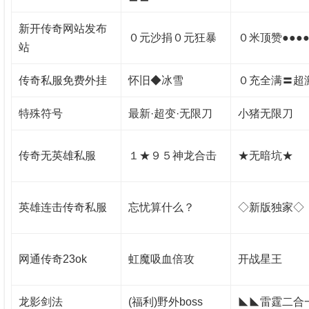
新开传奇网站发布
０元沙捐０元狂暴
０米顶赞●●●
站
传奇私服免费外挂
怀旧◆冰雪
０充全满〓超
特殊符号
最新·超变·无限刀
小猪无限刀
传奇无英雄私服
１★９５神龙合击
★无暗坑★
英雄连击传奇私服
忘忧算什么？
◇新版独家◇
网通传奇23ok
虹魔吸血倍攻
开战星王
龙影剑法
(福利)野外boss
◣◣雷霆二合