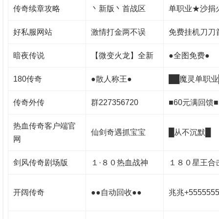
传奇续章攻略
丶新版丶首战区
单职业★沙捐
好私服网站
激情打金两不误
免费挂机刀刀
暗夜传说
【微变火龙】全新
●全图免费●
180传奇
●散人称王●
██魔灵单职业
传奇外传
群227356720
■60元满回馈■
热血传奇客户端官
仙剑奇遇抓宝宝
█从不沉默█
网
剑风传奇剧场版
１·８０热血战神
１８０星王合
开阔传奇
●●自动回收●●
兆兆+5555555