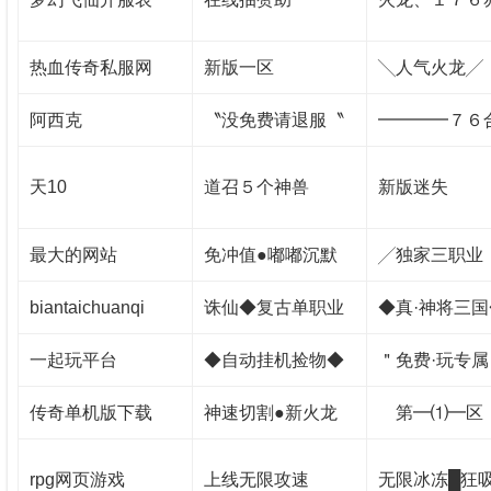
热血传奇私服网
新版一区
╲人气火龙╱
阿西克
〝没免费请退服〝
━━━━７６
天10
道召５个神兽
新版迷失
最大的网站
免冲值●嘟嘟沉默
╱独家三职业
biantaichuanqi
诛仙◆复古单职业
◆真·神将三国
一起玩平台
◆自动挂机捡物◆
＂免费·玩专属
传奇单机版下载
神速切割●新火龙
第━⑴━区
rpg网页游戏
上线无限攻速
无限冰冻█狂