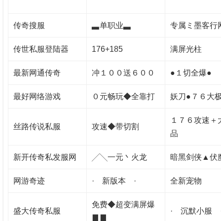
传奇搜服
▃单职业▃
专属ミ墨客行
传世私服登陆器
176+185
满屏光柱
最新网通传奇
冲１００送６００
●１切全爆●
最好网络游戏
０元畅玩◆全靠打
妖刀●７６大极
１７６攻速＋
丝路传说私服
攻速◆带切割
品
新开传奇私发服网
╱╲一元丶火龙
暗黑剑侠▲伏
网游奇迹
· 新版本 ·
全新宠物
免费◆超变满屏爆
盛大传奇私服
· 沉默小服 
▊▊