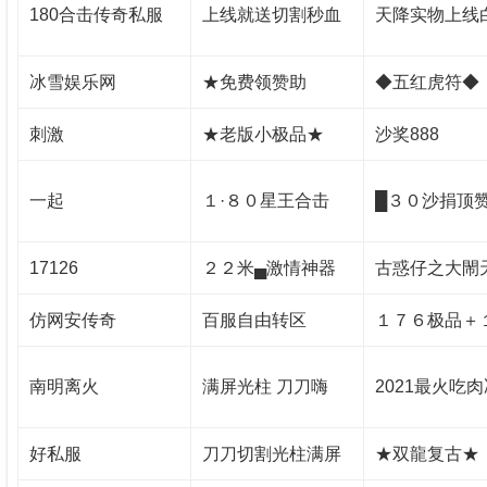
180合击传奇私服
上线就送切割秒血
天降实物上线
冰雪娱乐网
★免费领赞助
◆五红虎符◆
刺激
★老版小极品★
沙奖888
一起
１·８０星王合击
█３０沙捐顶
17126
２２米▄激情神器
古惑仔之大閙
仿网安传奇
百服自由转区
１７６极品＋
南明离火
满屏光柱 刀刀嗨
2021最火吃
好私服
刀刀切割光柱满屏
★双龍复古★