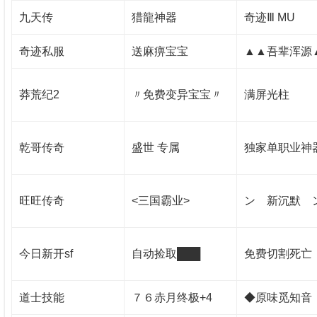
九天传
猎龍神器
奇迹Ⅲ MU
奇迹私服
送麻痹宝宝
▲▲吾辈浑源
莽荒纪2
〃免费变异宝宝〃
满屏光柱
乾哥传奇
盛世 专属
独家单职业神
旺旺传奇
<三国霸业>
ン 新沉默 
今日新开sf
自动捡取███
免费切割死亡
道士技能
７６赤月终极+4
◆原味觅知音