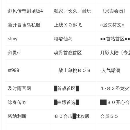
剑风传奇剧场版4
独家╱长久╱耐玩
《只卖会员》
新开冒险岛私服
上线ＸＯ起飞
○迷失符文○
sfmy
嘟嘟仙岛
●●首站首区●
剑灵sf
魂骨首战首区
月影大陆〔专
sf999
战士单挑ＢＯＳ
·人气爆满
及时雨官网
█首战首区█
１·８２圣龙火
咏春传奇
█白嫖首选█
██８０开心
塔纳利斯
８０合击█速攻版
会员５５