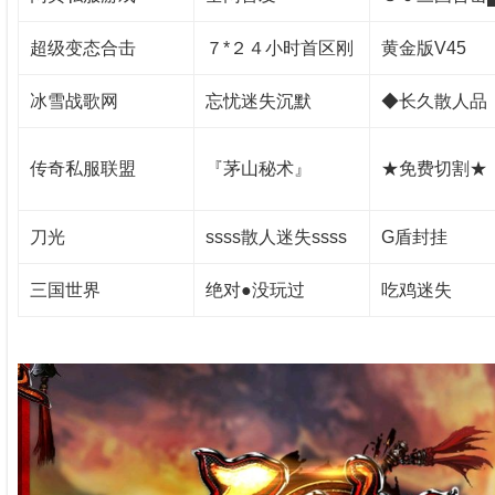
超级变态合击
７*２４小时首区刚
黄金版V45
冰雪战歌网
忘忧迷失沉默
◆长久散人品
传奇私服联盟
『茅山秘术』
★免费切割★
刀光
ssss散人迷失ssss
G盾封挂
三国世界
绝对●没玩过
吃鸡迷失