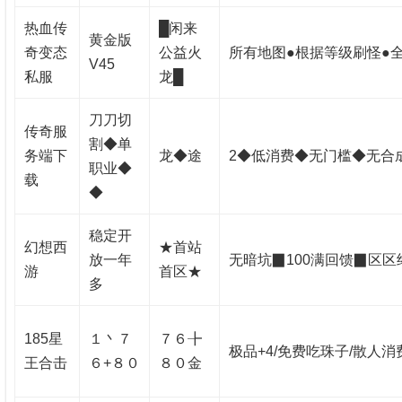
热血传
█闲来
黄金版
奇变态
公益火
所有地图●根据等级刷怪●
V45
私服
龙█
刀刀切
传奇服
割◆单
务端下
龙◆途
2◆低消费◆无门槛◆无合
职业◆
载
◆
稳定开
幻想西
★首站
放一年
无暗坑▉100满回馈▉区区
游
首区★
多
185星
１丶７
７６╊
极品+4/免费吃珠子/散人消
王合击
６+８０
８０金