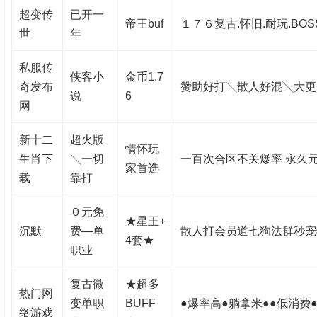
超变传
已开一
帝王buf
１７６复古.怀旧.耐玩.BOS
世
年
私服传
侠客小
金币1.7
奇发布
赞助好打╲散人好混╲大更
说
6
网
新十二
超火版
情怀玩
生肖下
╲一切
一百次合区不关爆率 永久
家首选
载
靠打
０元免
★星王+
沉默
费—单
散人打会员道七狗法群秒宠
4套★
职业
复古微
★超多
热门网
变单职
BUFF
●爆率高●躺拿米●●低消费
络游戏