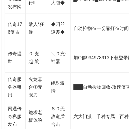
行II
大包◆
发布网
传奇17
散人*狂
◆叼丝
自动捡物※一切靠打※时间
6复古
暴
逆袭◆
传奇盛
０·充·
╲０充·
加Q群934978913下载登
世
起·航
神器
传奇服
火龙②
绝对激
务器租
合①无
███自动捡物回收-攻速倍
情
用
限刀
网通传
８０无
跪求老
奇私服
敌道盾
六大门派、千种专属、百种
板体验
发布
合击