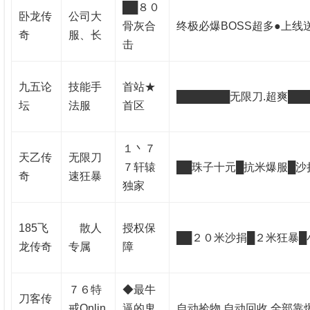
██８０
卧龙传
公司大
骨灰合
终极必爆BOSS超多●上
奇
服、长
击
九五论
技能手
首站★
███████无限刀.超爽███
坛
法服
首区
１丶７
天乙传
无限刀
７轩辕
██珠子十元█抗米爆服█沙
奇
速狂暴
独家
185飞
ゞ散人
授权保
██２０米沙捐█２米狂暴█
龙传奇
专属ゞ
障
７６特
◆最牛
刀客传
戒Onlin
逼的鬼
自动捡物 自动回收 全部靠