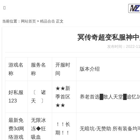
当前位置：
网站首页
>
精品合击
正文
冥传奇超变私服神中
发布时间：2022-11-6
游戏名
服务名
开服时
版本介绍
称
称
间
★★新
好私服
〔 诸
季首区
养老首选█散人天堂█追忆1
123
天 〕
★★
最新免
无限冰
！！长
费3d网
冻◆狂
无暗坑-无赞助 所有装备均
期！！
络游戏
吸血