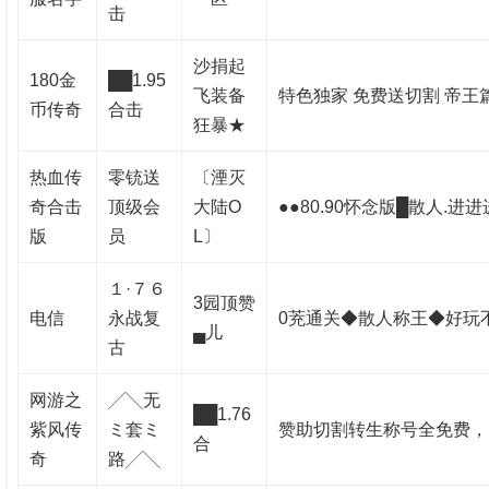
击
沙捐起
180金
██1.95
飞装备
特色独家 免费送切割 帝王
币传奇
合击
狂暴★
热血传
零铳送
〔湮灭
奇合击
顶级会
大陆O
●●80.90怀念版█散人.进
版
员
L〕
１·７６
3园顶赞
电信
永战复
0茺通关◆散人称王◆好玩
▄儿
古
网游之
╱╲无
██1.76
紫风传
ミ套ミ
赞助切割转生称号全免费，
合
奇
路╱╲