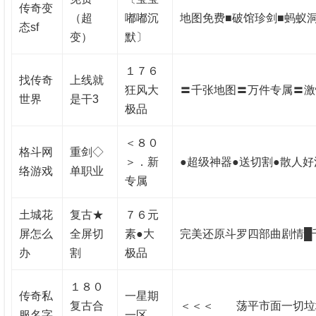
传奇变
（超
嘟嘟沉
地图免费■破馆珍剑■蚂蚁
态sf
变）
默〕
１７６
找传奇
上线就
狂风大
〓千张地图〓万件专属〓激
世界
是干3
极品
＜８０
格斗网
重剑◇
＞．新
●超级神器●送切割●散人好
络游戏
单职业
专属
土城花
复古★
７６元
屏怎么
全屏切
素●大
完美还原斗罗四部曲剧情█
办
割
极品
１８０
传奇私
一星期
复古合
＜＜＜ 荡平市面一切
服名字
一区