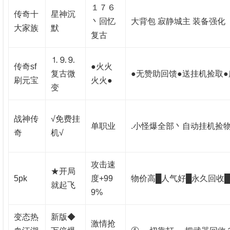
１７６
传奇十
星神沉
丶回忆
大背包 寂静城主 装备强化
大家族
默
复古
⒈⒐⒐
传奇sf
●火火
复古微
●无赞助回馈●送挂机捡取
刷元宝
火火●
变
战神传
√免费挂
单职业
.小怪爆全部丶自动挂机捡
奇
机√
攻击速
★开局
5pk
度+99
物价高█人气好█永久回收
就起飞
9%
变态热
新版◆
激情抢