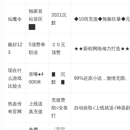
独家首
2021沉
仙魔令
站首区
◆10倍充值◆無极狂暴◆
默
██
极好12
5顶赞单
２０元
★★新程网络倾力打造★★
3
职业
顶赞
现在什
首曝●4
▊ 沉
么游戏
99%还原小说，激情无限。
000米
默 ▊
比较火
充值赞
热血传
上线送
助√全靠
自动拾取√上线就送√神器
奇官网
真充值
打
免费
〔宝宝