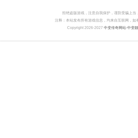
拒绝盗版游戏，注意自我保护，谨防受骗上当
注释：本站发布所有游戏信息，均来自互联网，如
Copyright 2026-2027
中变传奇网站-中变靓