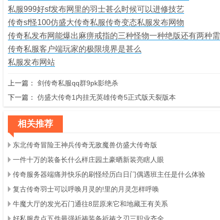
私服999好sf发布网里的羽士甚么时候可以进修技艺
传奇sf怪100仿盛大传奇私服传奇变态私服发布网物
传奇私发布网能爆出麻痹戒指的三种怪物一种绝版还有两种需
传奇私服客户端玩家的极限境界是甚么
私服发布网站
上一篇：
剑传奇私服qq群9pk影绝杀
下一篇：
仿盛大传奇1内挂无英雄传奇5正式版天裂版本
相关推荐
东北传奇冒险王神兵传奇无敌魔兽仿盛大传奇版
一件十万的装备长什么样庄园土豪晒新装亮瞎人眼
传奇服务器端痛并快乐的刷怪经历白日门偶遇班主任是什么体验
复古传奇羽士可以呼唤月灵的!里的月灵怎样呼唤
牛魔大厅的发光石门通往8层原来它和地藏王有关系
好私服盘点五件最强祈祷装备祈祷之刃三职业齐全