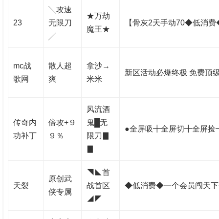
╲攻速
★万劫
23
无限刀
【骨灰2天手动70◆低消
魔王★
╱
mc战
散人超
拿沙→
新区活动必爆终极 免费顶
歌网
爽
米米
风流酒
传奇内
倍攻+９
鬼█无
●全屏吸╋全屏切╋全屏捡
功补丁
９％
限刀▊
▊
◥◣首
原创武
天裂
战首区
◆低消费◆一个会员闯天下
侠专属
◢◤