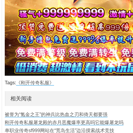
Tags:
《刚开传奇私服》
相关阅读
被誉为“氪金之王”的神兵比热血之刃和倚天都要强
刚开传奇私服屠龙殿的赤月恶魔爆率更高吗它能爆屠龙吗
单职业传奇sf999网站在“荒岛生活”边沿摸索战术竞技