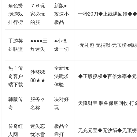
角色扮
７６玩
新版●
演游戏
家必玩
攻速小
一秒20刀◆上线满回馈◆◆
排行榜
的服
极品
手游英
●●●●王
●小怪
·无礼包·无捐献·无顶榜·纯
雄联盟
炸迷失
爆一切
热血传
全新玩
沙奖88
奇客户
法跪求
◆正版授权◆百倍爆率◆元
88★★
端下载
体验
韩版传
服务器
决对好
天降财宝 装备保底回收 打
奇
名称
玩
传奇红
迷失忘
极品全
无充元宝◆无沙绢◆无顶榜
人网
忧冰雪
靠打