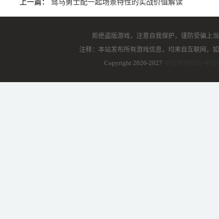
上一篇：
驽马勇士配一起场景特性的实战价值解读
拒绝盗版游戏，注意自我保护，谨防受骗上当
注释：本站发布所有游戏信息，均来自互联网，如
Copyright 2026-2027
中变传奇网站-中变