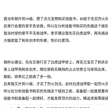
我当年刚升到30级，攒了点元宝想购买技能书，纠结于先买烈火
后来行会里的老手告诉我，所以在分析技能书购买的先搞这个级
我当时穿的是平平无奇战甲，老手建议我先买白虎战甲，再先搞
大幅变猛了刺杀剑术的伤害，性价比更顶。
我听从建议，先在交易行买了白虎战甲穿上，再花元宝买了刺杀
穿上战甲用刺杀剑术，隔位穿刺无格挡的占占优势立马体现出来
蜈蚣，效率比之前高了多一倍。
后来我又升到35级，才买了烈火剑法，此时白虎战甲配一起烈火
所以在分析技能书购买的先搞这个级别之前，装备配一起度是要
技能书和装备配一起得好，才能发挥顶大的战力，瞎追求高等级