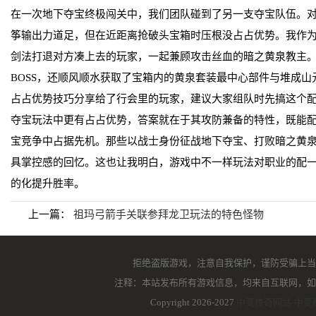
在一次地下夺宝终极闯关中，我们团队碰到了另一支夺宝队伍。
筝输出力道足，但在近距离抢破头宝箱时压根没占占优势。我作
剑法打退对方凑上去的玩家，一起兼顾攻击丝血的暗之黄泉教主
BOSS，还顺风顺水获取了宝箱内的黄泉套装最中心部件与堆成
占占优势技巧分享给了行会里的玩家，建议大家组队时先搞这个
夺宝玩法中更有占占优势，答案就在于其攻防兼备的特性，既能配
宝竞争中占据先机。那些以战士身份征战地下夺宝、打败暗之黄
具掌控感的回忆。这也让我明白，游戏中不一样玩法对职业的配
的化提升胜率。
上一篇：
祖玛弓箭手关联参拜龙卫玩法的特色怪物
拒绝盗版游戏，注意自我保护，谨防受骗上当
注释：本站发布所有游戏信息，均来自互联网，如
Copyright 2026-2027
中变传奇网站-中变