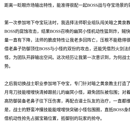
距离一眨眼炸场输出特性，能准得很配一起BOSS战与夺宝场景的
第一次参加地下夺宝玩法时，我选择法师职业组队闯关暗之黄泉
BOSS的腐蚀攻击，结果BOSS召唤的幽冥小怪机动性猛到炸，
量一直有下降，法师的脆皮特性让我老多回阵亡，压根不能稳得
借老鼻子防御顶住BOSS与小怪的双份的攻击，还能凭借烈火剑
怪，为团队开辟输出空间。这次经历让我第一次意识到，为何战
势。
之后我切换战士职业参加地下夺宝，专门针对暗之黄泉教主打造
月弯刀技能嗖嗖快清掉跟前儿的幽冥小怪，避免团队被包围；对
高防御装备老鼻子往下压伤害，再配合道士队友的治疗，一直都
是，战士的野蛮冲撞技能能嗖嗖快突破小怪包围圈，直抵BOSS
借机动性抢先占据宝箱位置，抵御别的玩家的抢夺。