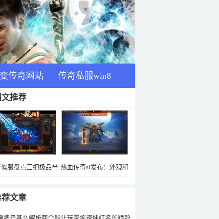
变传奇网站
传奇私服win8
图文推荐
奇似服盘点三把极品半
热血传奇sf发布：外观和
第三把需要112级才能
属性完胜星王战盔的特殊
佩戴
装备狂雷战盔
推荐文章
佛牌是甚么解析两个能让玩家疾速挂红名的精辟