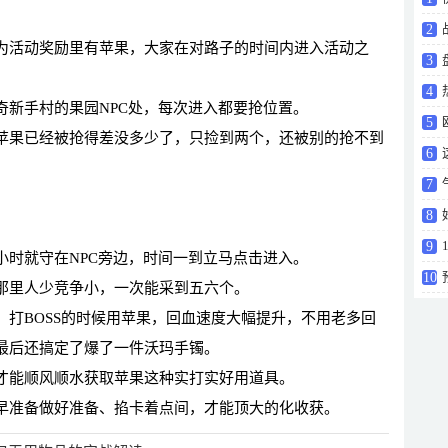
道具
2
为活动奖励里有苹果，大家在对路子的时间内进入活动之
了
3
4
奇新手村的果园NPC处，每次进入都要抢位置。
不叫
5
苹果已经被抢得差没多少了，只捡到两个，还被别的抢不到
6
7
8
种是
9
小时就守在NPC旁边，时间一到立马点击进入。
10
那里人少竞争小，一次能采到五六个。
豪礼
打BOSS的时候用苹果，回血速度大幅提升，不用老多回
最后还搞定了爆了一件沃玛手镯。
才能顺风顺水获取苹果这种实打实好用道具。
早准备做好准备、掐卡着点间，才能顶大的化收获。