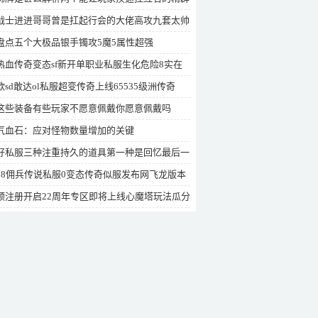
战士进进哥哥曾是扛起行会的大佬高攻九套太帅
盘点五个大极品银手镯攻5魔5属性超强
热血传奇变态sf新开单职业私服生化危险8实在
生化危险
欧sd敢达ol私服超变传奇上线65535级洲传奇
这些装备有些玩家不愿意佩戴你愿意佩戴吗
气血石：应对怪物数量增加的关键
好私服三种注重持久的道具第一种是回忆最后一
实力
18佣兵传说私服0变态传奇似服发布网飞龙版本
预注册开启22周年专区即将上线心魔塔玩法瓜分