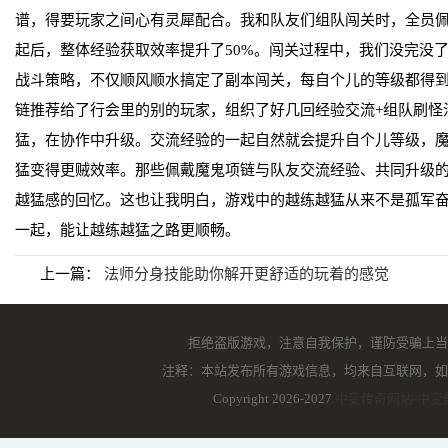
谱，得要玩家之间心有灵犀配合。我和队友们组队闯关时，全员
起后，整体经验获取效率提升了50%。闯关过程中，我们没完没
战斗策略，不仅顺风顺水搞定了副本闯关，每自个儿的等级都得
链推荐给了行会里的别的玩家，组织了好几回经验交流+组队刷怪
猛，在协作中升级。交流经验的一起自然就会提升自个儿等级，
猛变得更贼效率。那些佩戴魔鬼项链与队友交流经验、共同升级
越猛感的回忆。这也让我明白，游戏中的越练越猛从来不是孤军
一起，能让越练越猛之路更顺畅。
上一篇：
法师分身技能助你解开更舒适的玩着的感觉
拒绝盗版游戏，注意自我保护，谨防受骗上当
注释：本站发布所有游戏信息，均来自互联网，如
Copyright 2026-2027
中变传奇网站-中变