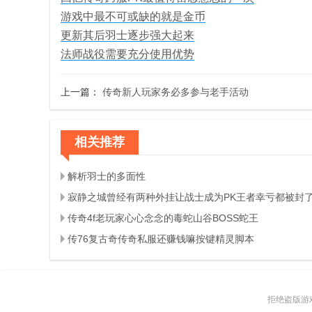
游戏中最不可或缺的就是金币
更新其后羽士逐步强大起来
法师战役需要充分使用优势
上一篇：
传奇新人玩家务必多参与老手活动
相关推荐
解析羽士的多面性
寂静之城曾经有两种外挂让战士成为PK王者幸亏都被封
传奇4f老玩家心心念念的毒蛇山谷BOSS蛇王
传76复古奇传奇私服还赚钱嘛按键精灵脚本
拒绝盗版游