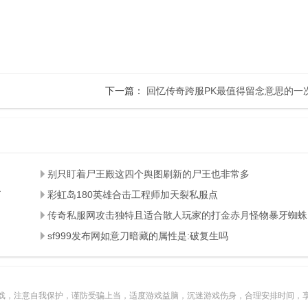
下一篇：
回忆传奇跨服PK最值得留念意思的一
别只盯着尸王殿这四个舆图刷新的尸王也非常多
了
彩虹岛180英雄合击工程师加天裂私服点
传奇私服网攻击独特且适合散人玩家的打金赤月怪物暴牙蜘蛛
sf999发布网如意刀暗藏的属性是:破复生吗
戏，注意自我保护，谨防受骗上当，适度游戏益脑，沉迷游戏伤身，合理安排时间，