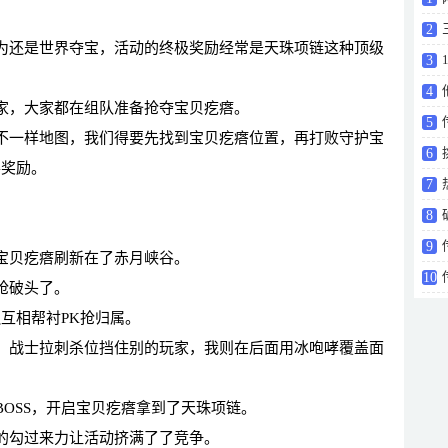
2
为还是世界夺宝，活动的终极奖励经常是天珠项链这种顶级
3
4
家，大家都在组队准备抢夺宝贝疙瘩。
手
5
不一样地图，我们得要先找到宝贝疙瘩位置，再打败守护宝
6
得奖励。
7
8
升级
9
宝贝疙瘩刷新在了赤月峡谷。
10
抢破头了。
边互相帮衬PK抢归属。
，战士拉刺杀位挡住别的玩家，我则在后面用冰咆哮覆盖面
OSS，开启宝贝疙瘩拿到了天珠项链。
的勾过来力让活动挤满了了竞争。