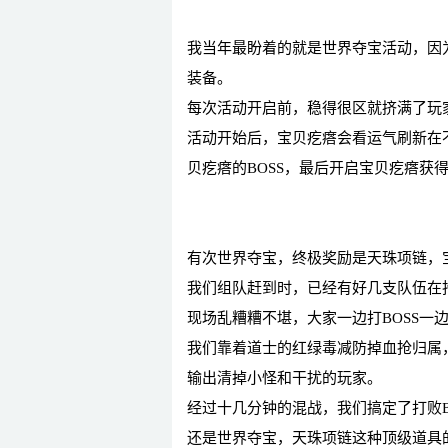
我当年最盼着的就是世界夺宝活动，因
装备。
每次活动开启前，稳得很区就挤满了玩
活动开始后，宝贝疙瘩会看运气刷新在
贝疙瘩的BOSS，最后开启宝贝疙瘩获
有次世界夺宝，终极奖励是天珠项链，
我们组队赶到时，已经有好几支队伍在
现场乱糟糟不堪，大家一边打BOSS一
我们靠着道士的红绿毒减防掉血抢归属
输出清掉小怪和干扰的玩家。
经过十几分钟的混战，我们搞定了打败B
还是世界夺宝，天珠项链这种顶级道具