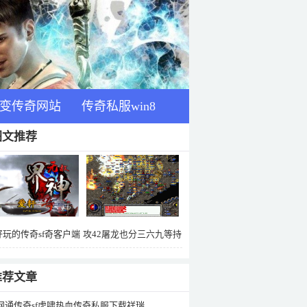
变传奇网站
传奇私服win8
图文推荐
好玩的传奇sf奇客户端
攻42屠龙也分三六九等持
6美国之声第二季06版
久45的你见过吗
推荐文章
网通传奇sf虎啸热血传奇私服下载祥瑞