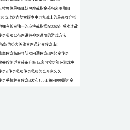
三枚属性最强降妖除魔戒指金戒指来凑热闹
110点攻盘点复古版本中运九战士的最高攻穿搭
他拥有长空独一的麻痹戒指搭配33怒斩后难逢敌
传奇私服公布网讲解神器进阶的游戏方法
挑战s仿盛大英雄合网通轻变传奇击f
热血传奇私服登陆器网通传奇sf网轻变传奇
破关珍剑适合装备升级 玩家可按步骤在游戏中
装备
传奇sf传奇私服传奇私服怎么开家久久
传奇手机超变传奇sf发布185玉兔网999版超变