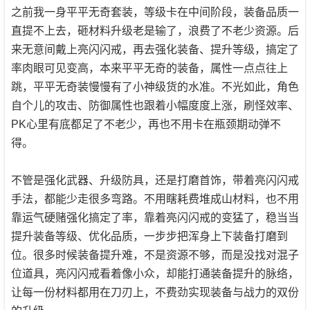
之前我一身平平无奇套装，等级卡在中间阶段，装备品质一
直提不上去，砸材料升级老是输了，浪费了不老少资源。后
来无意间戴上亮闪闪戒，再去强化装备、提升等级，搞定了
率肉眼可见变高，本来平平无奇的装备，属性一点点往上
跳，平平无奇装慢慢有了小神级货的水准。不光如此，角色
自个儿的攻击、防御属性也跟着小幅度度上涨，刷怪效率、
PK心里有底都足了不老少，再也不用卡在瓶颈期动弹不
得。
不管是强化武器、升级防具，还是打磨首饰，带着亮闪闪戒
手法，都能少走很多弯路。不用瞎耗费堆成山材料，也不用
靠运气硬赌强化搞定了率，靠着亮闪闪戒的‌变猛了，稳当当
提升装备等级、优化品质，一步步把浑身上下装备打磨到
位。很多时候装备提升难，不是资源不够，而是没找对混子
位道具，亮闪闪戒看着像小众，却能打通装备提升的脉络，
让每一份材料都用在刀刃上，不费劲实现装备与战力的双份