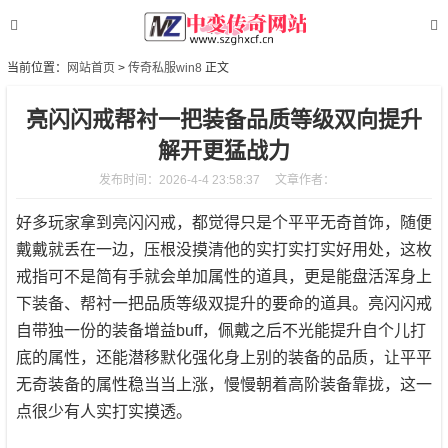
当前位置：
网站首页
>
传奇私服win8
正文
亮闪闪戒帮衬一把装备品质等级双向提升
解开更猛战力
发布时间：2026-4-4 23:58:37
文章作者：
好多玩家拿到亮闪闪戒，都觉得只是个平平无奇首饰，随便
戴戴就丢在一边，压根没摸清他的实打实打实好用处，这枚
戒指可不是简有手就会单加属性的道具，更是能盘活浑身上
下装备、帮衬一把品质等级双提升的要命的道具。亮闪闪戒
自带独一份的装备增益buff，佩戴之后不光能提升自个儿打
底的属性，还能潜移默化强化身上别的装备的品质，让平平
无奇装备的属性稳当当上涨，慢慢朝着高阶装备靠拢，这一
点很少有人实打实摸透。