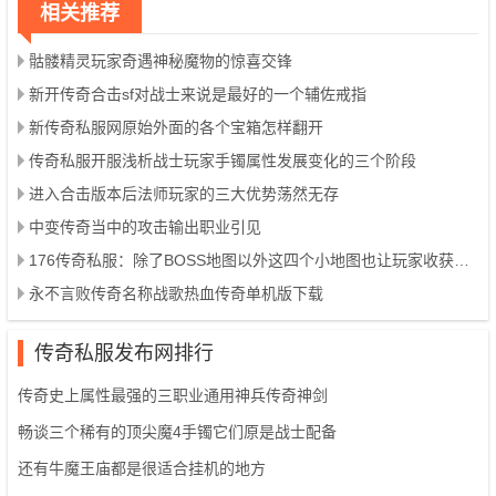
相关推荐
骷髅精灵玩家奇遇神秘魔物的惊喜交锋
新开传奇合击sf对战士来说是最好的一个辅佐戒指
新传奇私服网原始外面的各个宝箱怎样翻开
传奇私服开服浅析战士玩家手镯属性发展变化的三个阶段
进入合击版本后法师玩家的三大优势荡然无存
中变传奇当中的攻击输出职业引见
176传奇私服：除了BOSS地图以外这四个小地图也让玩家收获颇丰
永不言败传奇名称战歌热血传奇单机版下载
传奇私服发布网排行
传奇史上属性最强的三职业通用神兵传奇神剑
畅谈三个稀有的顶尖魔4手镯它们原是战士配备
还有牛魔王庙都是很适合挂机的地方