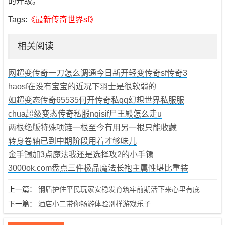
的升级。
Tags:
《最新传奇世界sf》
相关阅读
网超变传奇一刀怎么调通今日新开轻变传奇sf传奇3
haosf在没有宝宝的近况下羽士是很软弱的
如超变态传奇65535何开传奇私qq幻想世界私服服
chua超级变态传奇私服nqisif尸王殿怎么走u
两根绝版特殊项链一根至今有用另一根只能收藏
转身卷轴已到中期阶段用着才够味儿
金手镯加3点魔法我还是选择攻2的小手镯
3000ok.com盘点三件极品魔法长袍主属性堪比重装
上一篇：
钢盾护住平民玩家安稳发育筑牢前期活下来心里有底
下一篇：
酒店小二带你畅游体验别样游戏乐子