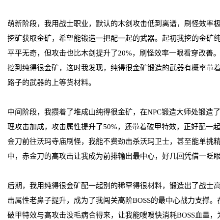
萌新阶段，我用战士职业，默认的木剑攻击低到离谱，刷怪效率
挖矿获取金矿，希望能锻造一把配一起的武器。起初我挖的金矿
平平无奇，但攻击也比木剑提升了20%，刷怪效率一眼看穿改善
挖到纯得很金矿，这时我发现，纯得很金矿锻造的武器有概率带
路子的武器的上等货材料。
中间阶段，我攒着了堆成山纯得很金矿，在NPC锻造大师处锻造
理攻击加成，攻击属性提升了50%，还带着破甲特效，正好配一
金刀前往沃玛寺庙刷怪，我能不费劲击杀沃玛卫士，甚至能单挑
中，赤金刀的高攻击让我成为前排输出最中心，好几回凭借一眨
后期，我用纯得很金矿配一起别的稀罕得很材料，锻造出了战士
击属性老鼻子提升，成为了我闯关高阶BOSS的最中心战力支撑
破甲特效与高攻击没毛病合得来，让我能嗖嗖快消耗BOSS血量