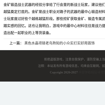
金矿锻造战士武器的经验分享给了行会里的新战士玩家，建议他
越猛奠定打底的。金矿是战士职业对路子的武器的最中心锻造材
士玩家度过好些个越练越猛阶段。那些挖矿获取金矿、锻造专属
踏实感的回忆。这也让我明白，游戏中的最中心材料往往是战力
造出配一起职业的上等货装备。
上一篇：
黑色水晶项链老鸟熟知的小众实打实好用首饰
拒绝盗版游戏，注意自我保护，谨防受骗上当
注释：本站发布所有游戏信息，均来自互联网，如
Copyright 2026-2027
中变传奇网站-中变