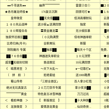
●●千寻迷失●●
幽界﹌﹌﹌﹌﹌
雷霆②合①
▇２
★赤月屠龙终极★
176复古沉默
回馈可打★
▊⒈
皇帝微变
██无充值███
低消高爆耐玩
云
１·８０风云战神
送沙捐▲送满回馈
独家
新
１·８０辉煌合击
〓黄金屠龙〓
无沙捐狂暴
█
独家怀旧首区██
〔 ０元购满赞
倍攻神器单职
╲
比奇归来(月卡)
全新爽玩
新服
阴阳魔月·专属
██独家██
█每天十个区
免费
██７６合击██
神器迷失单职业
１０元顶赞
◆
超变█无级别切割
首战首区
10元满回馈
长
《 暗黑将至 》
～天下大乱～
●一切靠打●
无
〔 拼 脸 〕
拒绝套娃
送1000路费
█
蜀山传奇
「三职业首区」
百人拿沙红苞
小
绝对无坑真复古
２０刀刀货币专属
拿沙奖多██
０
﹌﹌﹌﹌﹌黄金
特色复古冰雪神器
刀刀过兆
超
＜ 看脸神器 ＞
【 新版首区 】
█十大种族█
0
《 龙族微变 》
爱情游龙黄金
﹍仙剑奇侠﹍
全