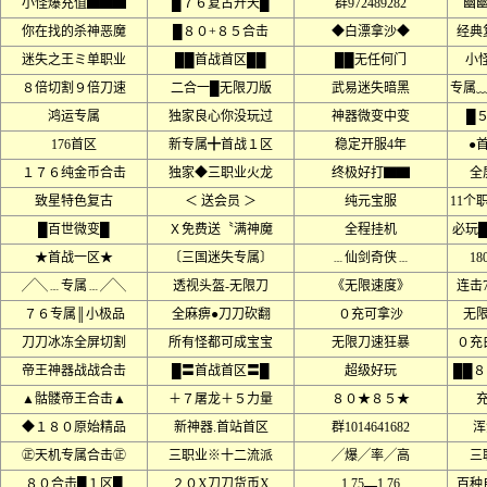
小怪爆充值▇▇▇
█７６复古开天█
群972489282
幽
你在找的杀神恶魔
█８０+８５合击
◆白漂拿沙◆
经典
迷失之王ミ单职业
██首战首区██
██无任何门
小
８倍切割９倍刀速
二合一█无限刀版
武易迷失暗黑
专属
鸿运专属
独家良心你没玩过
神器微变中变
█
176首区
新专属╋首战１区
稳定开服4年
●
１７６纯金币合击
独家◆三职业火龙
终极好打▇▇
全
致星特色复古
＜ 送会员 ＞
纯元宝服
11个
█百世微变█
Ｘ免费送〝满神魔
全程挂机
必玩
★首战一区★
〔三国迷失专属〕
﹍仙剑奇侠﹍
18
╱╲﹍专属﹍╱╲
透视头盔-无限刀
《无限速度》
连击77
７６专属║小极品
全麻痹●刀刀砍翻
０充可拿沙
无
刀刀冰冻全屏切割
所有怪都可成宝宝
无限刀速狂暴
０充
帝王神器战战合击
█〓首战首区〓█
超级好玩
██
▲骷髅帝王合击▲
＋７屠龙＋５力量
８０★８５★
◆１８０原始精品
新神器.首站首区
群1014641682
浑
㊣天机专属合击㊣
三职业※十二流派
╱爆╱率╱高
三
８０合击█１区█
２０X刀刀货币X
1.75▂1.76
百种