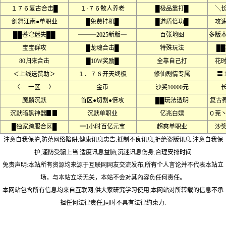
１７６复古合击█
１·７６散人养老
█极品靠打█
╲
剑舞江南●单职业
█免费挂机█
█道盾倍功█
攻
██苍穹迷失██
━━━2025新版━
百张地图
多版本
宝宝群攻
█龙魂合击█
特殊玩法
█
80归来合击
█10W奖励█
全靠自己打
花
＜上线送赞助＞
１．７６开天终极
修仙剧情专属
〓
〈· 一区 ·〉
金币
沙奖10000元
魔麟沉默
首区●切割●倍攻
██玩法透明
复古养
沉默暗黑神器▊▊
沉默单职业
亿兆白嫖
０茺
█独家跨服合区█
━1小时百亿元宝
超爽单职业
沙
注意自我保护,防范网络陷阱.健康讯息忠告:抵制不良讯息,拒绝盗版讯息.注意自我保
护,谨防受骗上当.适度讯息益脑,沉迷讯息伤身.合理安排时间
免责声明:本站所有资源均来源于互联网网友交流发布,所有个人言论并不代表本站立
场，与本站立场无关，本站不会对其內容负任何责任。
本网站包含所有信息均来自互联网,供大家研究学习使用,本网站对所转载的信息不承
担任何法律责任,同时不具有法律约束力.