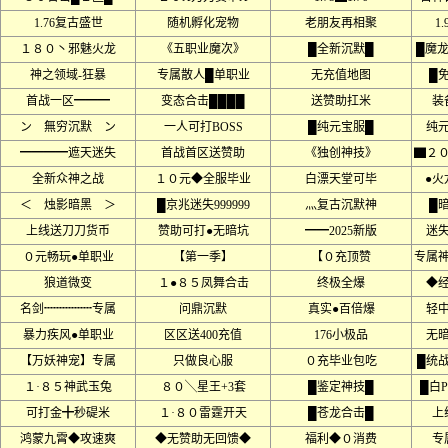
1.76复古盛世
随机孵化宠物
老朋友再相聚
1
１８０丶邪魅火龙
《五职业魔次》
█全新沉默█
█魔
神之领域-狂暴
专属散人█单职业
无充值地图
█
首战一区━━━
变态合击████
送赞助扛米
装
ン 無穷沉默 ン
一人可打BOSS
█纯元宝服█
纯
━━━━遮天迷失
首战首区送赞助
《独创神技》
▇２
全新众神之战
１０元◆全服毕业
白漂天堂可毕
●火
＜ 烛影暗黑 ＞
█京兆迷失999999
灬复古沉默神
█
上线送刀刀货币
赞助可打●无暗坑
━━2025新版
迷
０元畅玩●单职业
【第一季】
【０充顶赞
专属
狼道微变
１●８５凤舞合击
终极全爆
◆
名剑┉┉┉┉专属
问鼎沉默
真实●百倍爆
轻
暴力疾风●单职业
区区送400充值
176小极品
无
【万妖神宠】专属
只做良心服
０充毕业包吃
█统
１·８５神武玉兔
８０╲星王+3套
█鉴定神技█
█白
可打金╋秒碮米
１·８０雷霆开天
█苍龙合击█
上
鸿蒙九霄◆攻速爽
◆无赞助无回馈◆
福利◆０消费
专