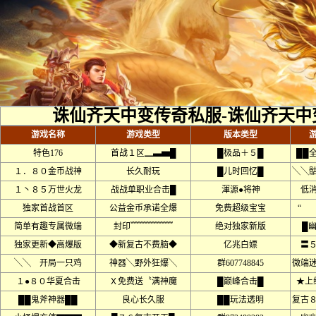
诛仙齐天中变传奇私服-诛仙齐天中
游戏名称
游戏类型
版本类型
特色176
首战１区▁▃▅█
█极品＋５█
██
１．８０金币战神
长久耐玩
█儿时回忆█
╲╲
１丶８５万世火龙
战战单职业合击█
渾源●将神
低
独家首战首区
公益金币承诺全爆
免费超级宝宝
“ 
简单有趣专属微端
封印﹌﹌﹌﹌﹌
绝对独家新版
█
独家更新◆高爆版
◆新复古不费脑◆
亿兆白嫖
〓
╲╲ 开局一只鸡
神器╲野外狂爆╲
群607748845
微端
１●８０华夏合击
Ｘ免费送〝满神魔
█巅峰合击█
★上
██鬼斧神器██
良心长久服
██玩法透明
复古