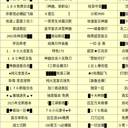
１８０免费合击█
〔神器、单职业〕
轻变中变██
杀紫怪必爆起飞装
Ⅱ遗忘 】
沙奖9999
██
攻速∠雷霆②合①
一笑苍生冰霜沉默
攻速复古神器
██
首战首区
金币复古冰雪神器
━━装备靠打
无二
2005杀神恶魔██
██首站新区██
暗黑超变复古
区
怀旧养老
经典万件装备
一切·全·靠
██
１．８０火龙复古
特色176
超变★亿兆京
点
１·８５神武玉兔
神器合击※无限刀
〝赞助可打〞
小
█神器道盾合击█
《三职业魔次》
１比１爆充值
█
●纯元宝复古●
████攻速三破
★0充撸起飞
打怪
卧靠·变态宠物
纯元宝复古迷失
［装备全爆］
█１７６新版合击
加①首战首区
微变一区
无
▼▲屠城迷失▲▼
独家版本·免费
█十大种族█
真
2025年全新版本
〈█江湖客栈█〉
区区万米首爆
自
█◆首站一区◆█
７６小元素╋●╋
█１７６极品
长
复古单职业
区区送400路费
刀刀过兆
免
战士沉默
180星王+1必爆版
█一切全爆█
０茺