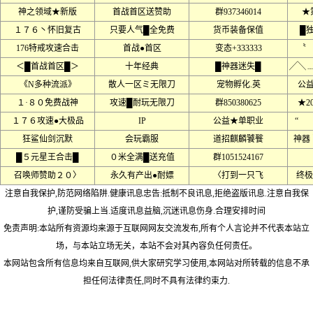
神之领域★新版
首战首区送赞助
群937346014
★
１７６丶怀旧复古
只要人气█全免费
货币装备保值
█
176特戒攻速合击
首战●首区
变态+333333
〝
＜█首战首区█＞
十年经典
█神器迷失█
╱╲
《N多种流派》
散人一区ミ无限刀
宠物孵化.英
公
１·８０免费战神
攻速█耐玩无限刀
群850380625
★2
１７６攻速●大极品
IP
公益★单职业
“ 
狂鲨仙剑沉默
会玩霸服
道招麒麟饕餮
神器
█５元星王合击█
０米全满█送充值
群1051524167
召唤师赞助２０〉
永久有产出●耐嫖
〈打到一只飞
终极
注意自我保护,防范网络陷阱.健康讯息忠告:抵制不良讯息,拒绝盗版讯息.注意自我保
护,谨防受骗上当.适度讯息益脑,沉迷讯息伤身.合理安排时间
免责声明:本站所有资源均来源于互联网网友交流发布,所有个人言论并不代表本站立
场，与本站立场无关，本站不会对其內容负任何责任。
本网站包含所有信息均来自互联网,供大家研究学习使用,本网站对所转载的信息不承
担任何法律责任,同时不具有法律约束力.