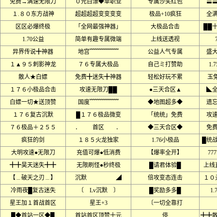
免费→满速无限刀
０元白漂◆单职业
专属沙奖红包
〓
１.８０东方战神
超超超超变变变变
极品+10疯狂
全
区区必爆终极
「全网最强神器」
大极品合击
██
1.70公益
简单有趣专属微端
上线送透视
异界传说╋神器
地宫﹌﹌﹌﹌﹌
公益人气专属
盛
１▲９５刺影神龙
７６专属大极品
自己ミ打赞助
1.7
散人★白嫖
免费╋迷失╋神器
轻松好玩不累
玉
１７６小极品合击
攻速无限刀██
●三天合区▲
◣
白嫖一切★送顶赞
国度﹌﹌﹌﹌﹌
◆地图超多◆
遗
１７６复古沉默
█１７６极品微变
「统统」免费
攻
７６极品＋２５５
． 首区 ．
◆三天合区◆
免
疯狂的剑
１８５火龙独家
1.76小极品
█统
大明攻速●无限刀
充值可爆●低消费
【爆率全开】
777
╋╋昊天迷失╋╋
无限刷怪●秒终极
█请君体验█
上线
【﹍破天之刃﹍】
沉默 ◢
倍攻变态连击
１０
冷雨夜█复古迷失
〔 Lv沉默 〕
█奖励多多█
1
星王加１首战首区
星王+3
〔一切全靠打
█◆首站一区◆█
首站首区顶赞十元
停
╋╋