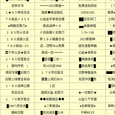
龙帝天书
━━━2025新版━
免费挂机回収
1.7
１★９５神龙合击
独家◆首战首区
338581385
暗黑
７６极品＋２５５
公益金币承诺全爆
██无任何门
上线
●神器无限刀●
极品战神＋６
▄▄装备保值
╲
１·８０烈火合击
０充高爆ミ无限刀
1.76+1.80
██
１·８０凌度火龙
新１８０雄霸合击
2025新御神
█
７６小极品+２0
送→顶赞Ｍax免费
迷失道盾神器
★
〓千年火龙★复古
首战一区━━━
公益★单职业
█
１丶８０狂雷复古
█雷霆█三合一
█神器迷失█
沙
( 伽玛传奇 )
充10元送2000
█极品靠打█
●
桃花专属█无限刀
１·７６怀旧复古
沉默神器迷失
▇▇
白嫖上线赠全自动
〓〓上线打BOS
轻变中变█免
低消
１丶８０战神之巅
１区
.
█绿
苍龙合击
透视头盔-无限刀
★一切靠打★
沙
１．７６新开复古
◆◆首戰首区◆◆
公益人气专属
█180八荒合击█
●二季首战●
●全屏吸怪●
单职
榕树沉默
█京兆迷失█53大
千种BUFF
． 