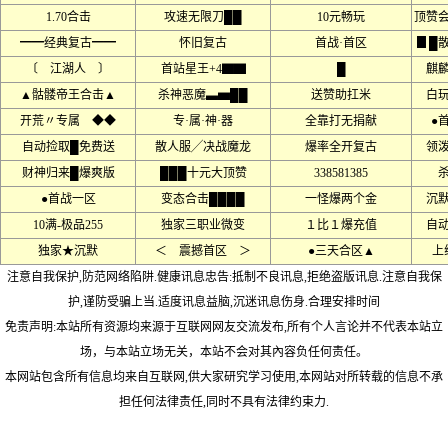
1.70合击
攻速无限刀██
10元畅玩
顶赞
━━经典复古━━
怀旧复古
首战·首区
▊█
〔 江湖人 〕
首站星王+4▇▇
█
麒
▲骷髅帝王合击▲
杀神恶魔▃▅██
送赞助扛米
白
开荒〃专属 ◆◆
专·属·神·器
全靠打无捐献
●
自动捡取█免费送
散人服╱决战魔龙
爆率全开复古
领
财神归来█爆爽版
███十元大顶赞
338581385
●首战一区
变态合击████
一怪爆两个金
沉
10满-极品255
独家三职业微变
１比１爆充值
自
独家★沉默
＜ 震撼首区 ＞
●三天合区▲
上
注意自我保护,防范网络陷阱.健康讯息忠告:抵制不良讯息,拒绝盗版讯息.注意自我保
护,谨防受骗上当.适度讯息益脑,沉迷讯息伤身.合理安排时间
免责声明:本站所有资源均来源于互联网网友交流发布,所有个人言论并不代表本站立
场，与本站立场无关，本站不会对其內容负任何责任。
本网站包含所有信息均来自互联网,供大家研究学习使用,本网站对所转载的信息不承
担任何法律责任,同时不具有法律约束力.