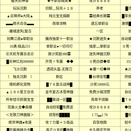
龍天封神录
★十职业暗黑★
攻沙８８８８
玩玩沉默
切割﹏狂风＋１８
养老
█
▲召唤师●大陆▲
纯元宝无捐献
〓经典长期〓
█零
▃▃倚天合击▃▃
简单流畅
遗忘单职业
激情
-屠城迷失[复古
·
一区
剑舞江南●单职业
魔改独家十一职业
★沉默迷失★
自动
10满-极品255
单职业●一切可打
独家灬单职业
０茺
㊣天机专属合击㊣
首沙奖励388〓
迷失神器沉默
█天神亿兆999999
开荒〃专属 ◆◆
０茺白嫖◆单
3
飞沙沉默
透视头盔-无限刀
★爆一切◆神
★2
〔 独夫沉默 〕
新区
▊纱将宏苞▊
终
随机孵化宠物
█７６复古战神█
沙奖10000元
▲１８０星王合击
金币复古冰雪神器
免费沙捐顶赞
自
所有怪可抓做宝宝
██首战一区██
简单不烧脑
█７
完美火龙◆高爆
自动捡取█免费送
攻沙８８８８
◆
＜无限刀神器版＞
双授权████
1.75▂1.76
█
绝世神器●攻速
攻７力量＋５极品
百张地图
轻
█狂飙神器合击█
真正０充的█神器
长久稳定开放
Ｂ