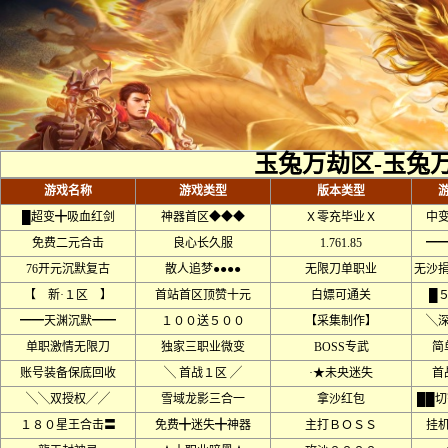
玉兔万劫区-玉兔
游戏名称
游戏类型
版本类型
█超变╋吸血红剑
神器首区◆◆◆
Ｘ零充毕业Ｘ
中变
免费二元合击
良心长久服
1.761.85
━
76开元沉默复古
散人追梦●●●●
无限刀单职业
无沙
【 新·１区 】
首站首区顶赞十元
白嫖可通关
█
━━天渊沉默━━
１００送５００
【采集制作】
╲
单职激情无限刀
独家三职业微变
BOSS专武
简
账号装备保底回收
╲ 首战１区 ╱
·★未央迷失
首
╲╲双授权╱╱
雪域龙影三合一
拿沙红包
██
１８０星王合击〓
免费╋迷失╋神器
主打ＢＯＳＳ
挂