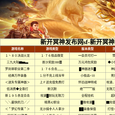
新开冥神发布网sf-新开冥神
游戏名称
游戏类型
版本类型
１丶８０决战火龙
１·７６极品微变
━会员可打━
三九大陆▆▅▃
首沙奖励388〓
万元鸿包奖励
◆小
罗刹单职业第二季
１·７６合击﹏﹏
█神器迷失█
神
经典万件装备
⒈分不充上线当爷
小极品+10
茺
＜迷失专属神器＞
上Ｆ送充值免费打
怀旧战神特戒
攻速
低消费◆全靠打
新沉默
绝﹌﹌﹌版
无限
新１９５赤龙合击
攻速█耐玩无限刀
全程挂机
超
╲╲最快的刀╱╱
暗黑42职业
█微攻速█
▇充
＜＂梦幻专属＂＞
无沙捐╋人人拿沙
██装备保值
打怪