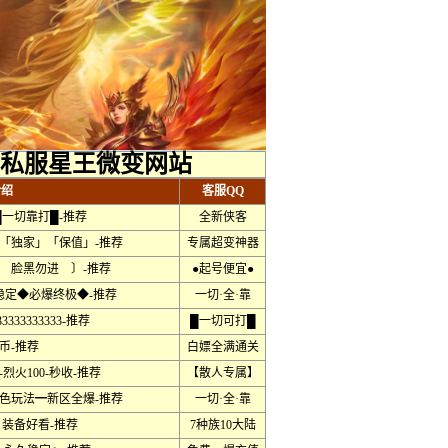
奇私服星王微变网站
介绍
客服QQ
一切靠打█-推荐
全新侠客
「独家」「保值」-推荐
专属超变神器
 脸黑勿进 〕-推荐
●起号便宜●
稳定◆必爆终极◆-推荐
一切·全·靠
333333333333-推荐
█一切可打█
币-推荐
白嫖全满通关
-烈火100-秒收-推荐
【散人专属】
色玩法━新区全爆-推荐
一切·全·靠
 装备好看-推荐
7种族10大陆