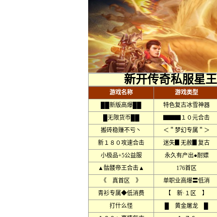
新开传奇私服星王
游戏名称
游戏类型
██新版高爆██
特色复古冰雪神器
█无限货币██
▇▇▇１０元合击
搬砖稳赚不亏丶
＜＂梦幻专属＂＞
新１８０攻速合击
迷失▊无赦▊复古
小极品+5公益服
永久有产出●耐嫖
▲骷髅帝王合击▲
176首区
《 真首区 》
单职业高爆〓低消
青衫专属◆低消费
【 新·１区 】
打什么怪
█ 黄金屠龙 █