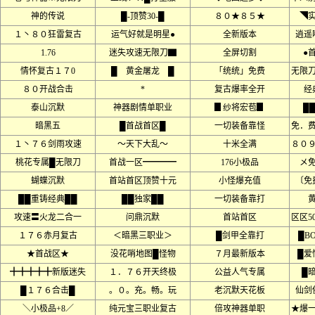
神的传说
█-顶赞30-█
８０★８５★
◥
１丶８０狂雷复古
运气好就是明星●
全新版本
逍遥
1.76
迷失攻速无限刀▇
全屏切割
●
情怀复古１７0
█ 黄金屠龙 █
「统统」免费
无限
８０开战合击
*
复古爆率全开
经
泰山沉默
神器剧情单职业
▊纱将宏苞▊
█
暗黑五
█首战首区█
一切装备靠怪
免．
１丶７６剑雨攻速
～天下大乱～
十米全满
８０
桃花专属█无限刀
首战一区━━━━
176小极品
メ
蝴蝶沉默
首站首区顶赞十元
小怪爆充值
〔免
██重铸经典██
██独家██
一切装备靠打
攻速〓火龙二合一
问鼎沉默
首站首区
区区5
１７６赤月复古
＜暗黑三职业＞
█剑甲全靠打
█B
★首战区★
没花哨地图█怪物
７月最新版本
█爱
╋╋╋╋╋新版迷失
１．７６开天终极
公益人气专属
█
█１７６合击█
。０。充。畅。玩
老沉默天花板
仙剑
＼小极品+8／
纯元宝三职业复古
倍攻神器单职
★爆