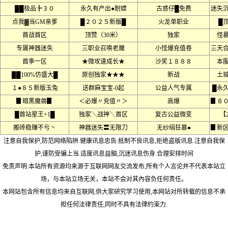
██极品╊３０
永久有产出●耐嫖
古惑仔█免费
迷失
点我▓当GM亲爹
█２０２５新版█
火龙单职业
█
首战首区
顶赞（30米）
独家
怪
专属神器迷失
三职业召唤老魔
小怪爆充值卷
三天
首季一区
★微攻速成长★
沙奖１８８８
本
██100%仿盛大█
原创独家★★★
新战
土
１●８５新版玉兔
送群麻宝宝-0起
公益人气专属
█永
▊暗黑魔兽▊
＜必爆〃充值〃＞
高爆
▊８
█首站星王+1█
独家╲战神╲首区
复古公益微变
【
搬砖稳赚不亏丶
神器迷失〓无限刀
无纱绢狂暴●
▊新
注意自我保护,防范网络陷阱.健康讯息忠告:抵制不良讯息,拒绝盗版讯息.注意自我保
护,谨防受骗上当.适度讯息益脑,沉迷讯息伤身.合理安排时间
免责声明:本站所有资源均来源于互联网网友交流发布,所有个人言论并不代表本站立
场，与本站立场无关，本站不会对其內容负任何责任。
本网站包含所有信息均来自互联网,供大家研究学习使用,本网站对所转载的信息不承
担任何法律责任,同时不具有法律约束力.