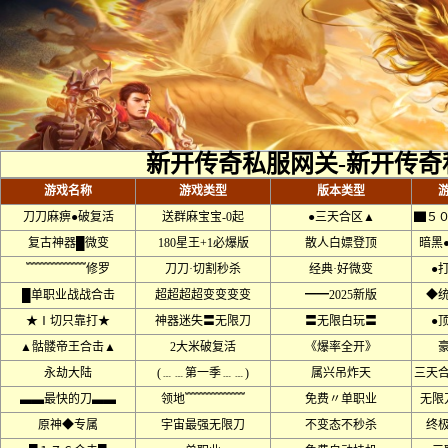
新开传奇私服网关-新开传奇
游戏名称
游戏类型
版本类型
刀刀麻痹●破复活
送群麻宝宝-0起
●三天合区▲
▇５
复古神器█微变
180星王+1必爆版
散人白嫖登顶
暗黑
﹌﹌﹌﹌﹌修罗
刀刀·切割秒杀
经典·好微变
●
█单职业战战合击
超超超超变变变变
━━2025新版
◆
★Ⅰ切只靠打★
神器迷失〓无限刀
〓无限白玩〓
●
▲骷髅帝王合击▲
2大米破复活
《爆率全开》
永劫大陆
(﹍﹍第一季﹍﹍)
属兴吊炸天
三天
▃▃最快的刀▃▃
领地﹌﹌﹌﹌﹌
免费〃单职业
无限
原神◆专属
宇宙最强无限刀
不变态不秒杀
终