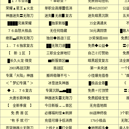
█１７６合击█
< 单职业 >
免费自动挂机
三
荣耀▲星王▲火龙
单职业高爆〓低消
群443203597
公
神器迷失〓无限刀
迷失▊无赦▊复古
迷失暗黑沉默
五
████完美荣耀
█独家新版█
35全满通关
７６血怒大极品
无任何隐藏
50元满回馈
█散
绝影▃疯狗无限刀
独创◆首战①区
沙奖保底888
免费
１．７６独家复古
██无限刀速██
免费◆公益◆
〓
【 新·１区 】
三职业全屏地钉
自己ミ打赞助
免
█长久火龙·微变
▆新服首区▆
暗黑超变复古
法全
2003再战沉默
首战区
·第一未央迷
一个
专属「大陆」神器
搬砖稳赚不亏丶
小怪爆充值卷
〝〝
＜＂梦幻专属＂＞
冰雪迷失神器
█极品全靠█
《
◆ １．７６复古
专属沉默▃▅██
免费〃打顶赞
〓
大唐长歌神器
神器迷失〓无限刀
免费超级宝宝
【 全新季度 】
今日新版→→首区
无充值地图
免·费·首·区
必爆福利怪★刷屏
80战神终极
3个
“有 手 就 行”
充值可爆╊低消费
176小极品
无限
苍穹神器※无限刀
上线ＰＫ█打全服
◆地图超多◆
单人