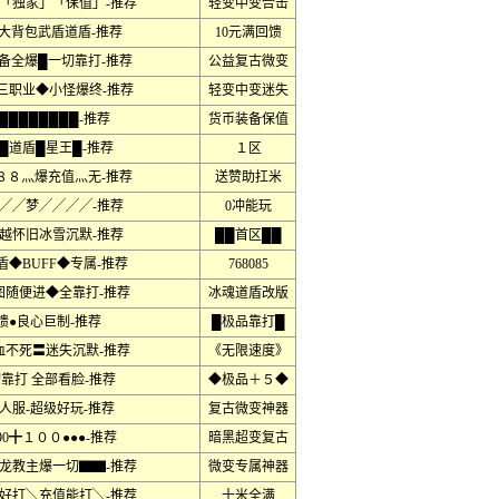
「独家」「保值」-推荐
轻变中变合击
大背包武盾道盾-推荐
10元满回馈
备全爆█一切靠打-推荐
公益复古微变
三职业◆小怪爆终-推荐
轻变中变迷失
████████-推荐
货币装备保值
█道盾█星王█-推荐
１区
８８灬爆充值灬无-推荐
送赞助扛米
╱╱梦╱╱╱╱-推荐
0冲能玩
越怀旧冰雪沉默-推荐
██首区██
◆BUFF◆专属-推荐
768085
图随便进◆全靠打-推荐
冰魂道盾改版
馈●良心巨制-推荐
█极品靠打█
血不死〓迷失沉默-推荐
《无限速度》
靠打 全部看脸-推荐
◆极品＋５◆
散人服-超级好玩-推荐
复古微变神器
90╋１００●●●-推荐
暗黑超变复古
龙教主爆一切▇▇-推荐
微变专属神器
好打╲充值能打╲-推荐
十米全满