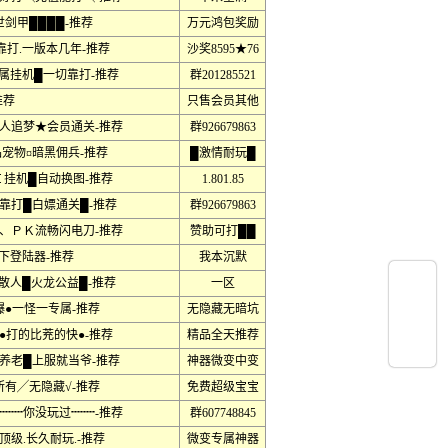
剑甲████-推荐
万元鸿包奖励
靠打.一版本几年-推荐
沙奖8595★76
属挂机█一切靠打-推荐
群201285521
推荐
只售会员其他
人追梦★会员通关-推荐
群926679863
品宠物¤暗黑佣兵-推荐
█激情耐玩█
Ｉ挂机█自动换图-推荐
1.801.85
靠打█白嫖通关█-推荐
群926679863
、ＰＫ流畅闪电刀-推荐
赞助可打██
59下登陆器-推荐
我本沉默
散人█火龙公益█-推荐
一区
爆●一怪一专属-推荐
无隐藏无暗坑
●打的比茺的快●-推荐
精品全天推荐
养老█上服就当爷-推荐
神器微变中变
所有╱无隐藏√-推荐
免费超级宝宝
┉┉你没玩过┉┉-推荐
群607748845
顶级.长久耐玩.-推荐
微变专属神器