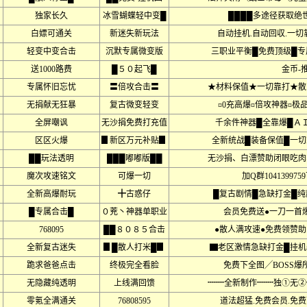
独家长久
冰雪蝴蝶轻中变█
████多途径获取绝世
白嫖可通关
新迷失新玩法
自动挂机.自动回収.一切
轻变中变合击
沉默专属微变版
三职业平衡█免费顶级█专
送1000路费
█５０起飞█
金币-
专属怀旧忘忧
〓倍攻合击〓
★材料保值★一切靠打★散
无捐献无狂暴
复古微变轻变
¤0充高爆¤倍攻神器¤极
全屏嘲讽
无沙捐免费打充值
千余件神器█全靠爆█Ａ
区区火爆
▊新区万元补贴▊
全新统战█装备保值█一切
██玩法透明
███嘟嘟版██
无沙捐、白漂赞助闭眼吃肉
魔次攻速铭文
可爆一切
加Q群10413997
全新高爆耐玩
╋古惑仔
█复古剧情█急缺打金█纯
█专属合击█
０茺丶神器单职业
会员免费送●一刀一首
768095
██８０８５合击
●散人满攻速●免费领赞助
全新复古迷失
▊█散人打米█▊
▇老区激情急缺打金█挂机
跪求爸爸点击
终极完全看脸
免费下全图╱BOSS爆
无隐藏纯透明
上线满回馈
┉┉全新制作┉┉独①无②
零氪全满通关
76808595
道法超猛.免费会员.免费