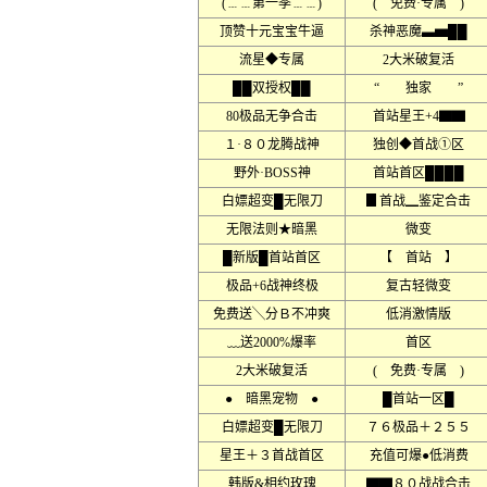
(﹍﹍第一季﹍﹍)
( 免费·专属 )
顶赞十元宝宝牛逼
杀神恶魔▃▅██
流星◆专属
2大米破复活
██双授权██
“ 独家 ”
80极品无争合击
首站星王+4▇▇
１·８０龙腾战神
独创◆首战①区
野外·BOSS神
首站首区████
白嫖超变█无限刀
▊首战▁鉴定合击
无限法则★暗黑
微变
█新版█首站首区
【 首站 】
极品+6战神终极
复古轻微变
免费送╲分Ｂ不冲爽
低消激情版
﹏送2000%爆率
首区
2大米破复活
( 免费·专属 )
● 暗黑宠物 ●
█首站一区█
白嫖超变█无限刀
７６极品＋２５５
星王＋３首战首区
充值可爆●低消费
韩版&相约玫瑰
▇▇８０战战合击