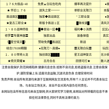
１７６大极品+40
免费▲白玩包吃肉
爆率再次提升
●
★ 怀旧１.７６
迷失之家┅┅┅
单职业无限刀
本
首战首区████
独家◆首战首区
“ 三职业复
●
★复古三职业★
新版╊首战１区
█微攻速█
清风
１丶８０战神终极
█◆首站一区◆█
福利◆０消费
区区
修罗〓专属神器〓
独家出品
装备保值
真实
〈█星空铭文█〉
赞助免费█首战区
新战
结合176180精髓
●无限刀丶高爆●
〓无限白玩〓
玩四
１．８０悍将火龙
独创首区████
星王战神复古
无沙
★倚天荣耀★
古月合击
回馈可打★
散人
注意自我保护,防范网络陷阱.健康讯息忠告:抵制不良讯息,拒绝盗版讯息.注意自我保
护,谨防受骗上当.适度讯息益脑,沉迷讯息伤身.合理安排时间
免责声明:本站所有资源均来源于互联网网友交流发布,所有个人言论并不代表本站立
场，与本站立场无关，本站不会对其內容负任何责任。
本网站包含所有信息均来自互联网,供大家研究学习使用,本网站对所转载的信息不承
担任何法律责任,同时不具有法律约束力.