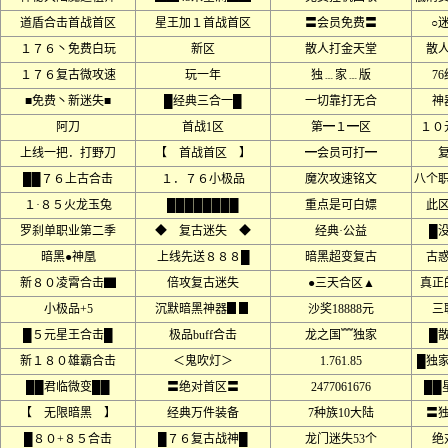
道盾合击首战首区
星王加１首战首区
〓会员免费〓
○
１７６丶免费白玩
新区
散人打金天堂
散
１７６复古微攻速
玩一年
独﹍家﹍版
7
■免费丶新迷失■
█经典三合一█
一切靠打无合
神
阿刀
首战1区
第━１━区
１０
上线一把．打野刀
【 首战首区 】
━会员可打━
██７６上古合击
１．７６小极品
魔次攻速铭文
八个
１·８５火龙玉兔
████████
重点是可白嫖
此
罗刹单职业第二季
◆ 复古迷失 ◆
经典·公益
█
暗黑●神凰
上线先送８８８█
暗黑超变复古
古
新８０凌霄合击▇
倍攻复古迷失
●三天合区▲
真正
小极品+5
沉默暗黑神器▊▊
沙奖18888元
三
█５元星王合击█
极品buff合击
龙之国﹌独家
█
新１８０雄霸合击
＜鬼吹灯＞
1.761.85
█独
██君临微变██
〓绝对首区〓
2477061676
██
【 无限暗黑 】
经典万件装备
7种族10大陆
〓
█８０+８５合击
█７６复古战神█
龙门迷失53个
绝