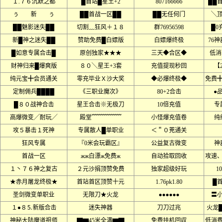
１.７６沉默之都
█首站█星王+2
807166666
██
ぅ 新 ぅ
██首战一区██
██无任何门
╲
██魅影迷失██
切割﹏狂风＋１８
群76956598
█0
新█神之迷失██
赞助免费█白嫖版
白嫖爆终极
76
█如意专属合击█
原创独家★★★
三天◆合区◆
低消
财神归来█爆爽版
８０╲星王+3套
充值提现秒回
【
纯元宝╋会员通关
零充毕业Ｘ沙大奖
◆必爆终极◆
免费
定制佣兵████
《三职业魔次》
80+2合击
●
█８０战神合击
星王合击※无极刀
10倍充值
专
高爆微变╱耐玩╱
殿堂﹌﹌﹌﹌﹌
小怪爆充值卷
纯
攻５暴击１死神
专属散人█单职业
＜＂０茺通关
狂风专属
『0米会玩霸区』
公益复古微变
神
首战一区
жж白漂ж免费ж
自动拾取回收
攻速
１丶７６神之复古
２元沙捐顶赞免费
独家超级好玩
1
★赤月屠龙终极★
首站首区顶赞十元
1.76pk1.80
█
圣剑微变单职业
无限刀★火龙
●●●●●●
〓
１●８⒌新版合击
迷失神器
刀刀过兆
火龙
神秘大陆魔道祖师
▇▆45米全满▆▇
免费挂机回収
低消