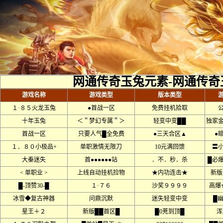
网通传奇玉兔元素-网通传奇
游戏名称
游戏类型
版本类型
１·８５火龙玉兔
●首战一区
免费挂机拾取
十年玉兔
＜＂梦幻专属＂＞
轻变中变██
独家
首战一区
只要人气█全免费
●三天合区▲
●
１．８０小极品+
单职激情无限刀
10元满回馈
〓
大秦迷失
首●●●●●●站
．不．秒．杀
█必
< 单职业 >
上线自动挂机捡物
★内功连击★
新版
█-顶赞30-█
１·７６
沙奖９９９９
高爆
冰雪◆复古神器
问鼎沉默
迷失轻变中变
█
星王＋２
新版██首区█
█0茺到顶█
浑