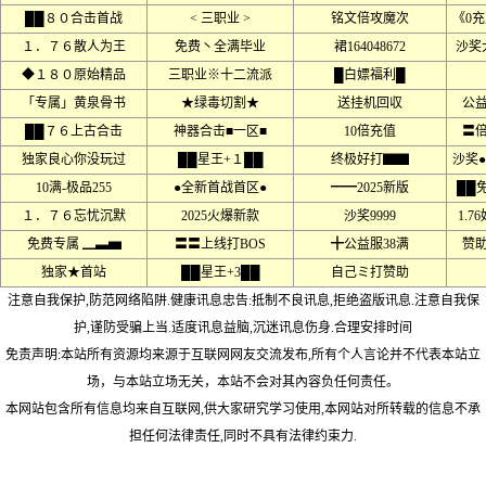
██８０合击首战
< 三职业 >
铭文倍攻魔次
《0
１．７６散人为王
免费丶全满毕业
裙164048672
沙奖
◆１８０原始精品
三职业※十二流派
█白嫖福利█
「专属」黄泉骨书
★绿毒切割★
送挂机回収
公
██７６上古合击
神器合击■一区■
10倍充值
〓
独家良心你没玩过
██星王+１██
终极好打▇▇
沙奖
10满-极品255
●全新首战首区●
━━2025新版
██
１．７６忘忧沉默
2025火爆新款
沙奖9999
1.
免费专属 ▁▃▅
〓〓上线打BOS
╋公益服38满
赞
独家★首站
██星王+3██
自己ミ打赞助
注意自我保护,防范网络陷阱.健康讯息忠告:抵制不良讯息,拒绝盗版讯息.注意自我保
护,谨防受骗上当.适度讯息益脑,沉迷讯息伤身.合理安排时间
免责声明:本站所有资源均来源于互联网网友交流发布,所有个人言论并不代表本站立
场，与本站立场无关，本站不会对其內容负任何责任。
本网站包含所有信息均来自互联网,供大家研究学习使用,本网站对所转载的信息不承
担任何法律责任,同时不具有法律约束力.