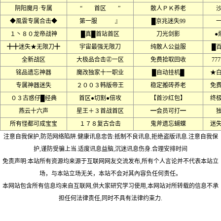
阴阳魔月·专属
“ 首区 ”
散人ＰＫ养老
沙
◆風雲专属合击◆
第一服 』
█京兆迷失99
１丶８０龙帝战神
█真█首站首区
刀光剑影
●
╋╋迷失★无限刀╋
宇宙最强无限刀
纯散人公益服
█
全新战区
大极品合击㊣一区
免费拾取回收
777
铭品遗忘神器
魔改独家十一职业
█自动挂机█
★
专属神器迷失
２００３韩版帝王
稳定搬砖养老
免
０３古惑仔█经典
首区●切割●倍攻
【首沙红包】
终
燕云十六声
星王＋３首战首区
━会员可打━
所有怪都可成宝宝
１７８复古合击
鬼斧遗忘蝴蝶
迷
注意自我保护,防范网络陷阱.健康讯息忠告:抵制不良讯息,拒绝盗版讯息.注意自我保
护,谨防受骗上当.适度讯息益脑,沉迷讯息伤身.合理安排时间
免责声明:本站所有资源均来源于互联网网友交流发布,所有个人言论并不代表本站立
场，与本站立场无关，本站不会对其內容负任何责任。
本网站包含所有信息均来自互联网,供大家研究学习使用,本网站对所转载的信息不承
担任何法律责任,同时不具有法律约束力.