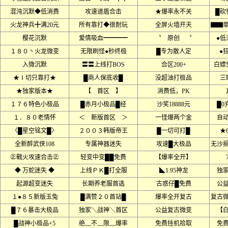
混沌沉默◆低消费
攻速道盾合击
★爆率永不关
█砍
火龙神兵╋满20元
所有靠打◆很耐玩
全屏火墙开天
▇▇
樱花沉默
爱情吸血━━━━
〝 原创 〝
●低
１８０丶火龙微变
无限刷怪●秒终极
█专为散人定
●
入微沉默
〓〓上线打BOS
合区200+
白嫖
★Ⅰ切只靠打★
█商人保底收█
没超油打极品
三
★独家版本★
【 首区 】
消费低，PK
１７６特色小极品
█赤月小极品█经
沙奖18888元
█0
１．８０老情怀
＜ 新版首区 ＞
一怪爆两个金
自
〈█星空铭文█〉
２００３韩版帝王
█一切可打█
★
全新醉武侠108
专属神器迷失
攻速█大极品
无沙
㊣戰火攻速合击㊣
轻变中变██免费
【爆率全开】
◆ 万蛇迷失 ◆
上线ＰＫ█打全服
◣1.95神龙
独
起源超变迷失
长期养老服首选
古惑仔█免费
公
１●８５新版玉兔
█满赞２０首站█
爆率全开复古
复古
█７６暴击大极品
独家╲战神╲首区
公益复古微变
【
█战神小极品+5
绝﹏不﹏限﹏爆率
免费挂机拾取
免