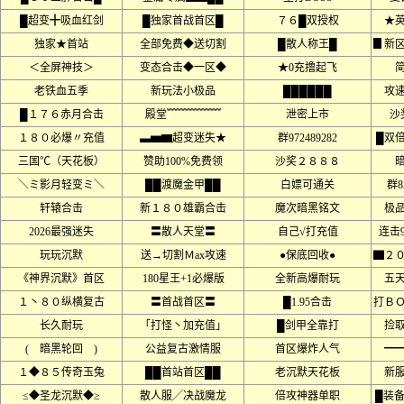
█超变╋吸血红剑
█独家首战首区█
７６█双授权
★
独家★首站
全部免费◆送切割
█散人称王█
▊新
＜全屏神技＞
变态合击◆一区◆
★0充撸起飞
老铁血五季
新玩法小极品
██████
攻
█１７６赤月合击
殿堂﹌﹌﹌﹌﹌
泄密上市
沙
１８０必爆〃充值
▃▅▆超变迷失★
群972489282
█双
三国℃（天花板）
赞助100%免费领
沙奖２８８８
＼ミ影月轻变ミ＼
██渡魔金甲██
白嫖可通关
群8
轩辕合击
新１８０雄霸合击
魔次暗黑铭文
极品
2026最强迷失
〓散人天堂〓
自己√打充值
连击99
玩玩沉默
送→切割Ｍax攻速
●保底回收●
▇２
《神界沉默》首区
180星王+1必爆版
全新高爆耐玩
五
１丶８０纵横复古
〓首战首区〓
█1.95合击
打Ｂ
长久耐玩
「打怪丶加充值」
█剑甲全靠打
捡
( 暗黑轮回 )
公益复古激情服
首区爆炸人气
━
１◆８５传奇玉兔
██首站首区██
老沉默天花板
新
≤◆圣龙沉默◆≥
散人服╱决战魔龙
倍攻神器单职
█装