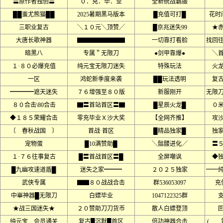
〓原作者独创〓
０．充．毕．业
全新统战霸服
██蚩尤熊猫██
2025暑期黑马版本
█充值可打█
花时
三职业复古
╲１０元╲顶赞╱
█京兆迷失99
★
大唐长歌神器
▇▇▇▇▇▇▇▇
一切靠打看脸
找回
暗黑八
专属＂无限刀
●剑甲靠爆●
╲
１·８０必爆充值
纯元宝无限刀迷失
特殊玩法
火
一区
鸿蛇新季度来袭
██玩法透明
复
━━━━遮天迷失
７６增强至８０版
新服刚开
无限
８０合击\80合击
▇〓首站首区〓▇
█星辰火龙█
０
◆１８５荣耀合击
零充毕业Ｘ沙大奖
【全网齐推】
攻
〔 春秋战国 〕
首战·首区
█精品独家█
独
宠物蛋
█10满赞助█
╲骷髅进化╱
〓
１·７６往事复古
█〓首战首区〓█
全屏嘲讽
◆
█九幽攻速道盾█
迷失之家━━━
２０２５独家
┉┉
武侠专属
▇▇８０战战合击
群536053097
充
中崋神器█无限刀
白嫖毕业
1047122325群
★战三国迷失★
２０赞助刀刀货币
散人白嫖登顶
纯元宝﹍会员通关
复古█沉默█首区
倍功神器合击
(﹍﹍