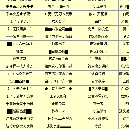
◆◆古月迷失◆◆
「打怪丶加充值」
一切靠杀怪
简单
千年火龙◆单职业
０茺〝刀刀っ货币
散人·天花板
自
-１７６老赤月
六天合区
首区
╱免
【 无限暗黑 】
▇▆45米全满▆▇
免费→爆充值
复
━━破军沉默━━
攻７力量＋５极品
群594303850
★沙
██８０合击首战
独家出品
宠物全屏切
超
独家
█白嫖终极█
越玩越好玩
【 
霸王沉默
极品buff合击
〝 原创 〝
██
无沙捐╋人人拿沙
独家良心你没玩过
符文魔次进阶
《沙
１·７６极品微变
真万亿兆变态合击
装备保值
魔龙
176▆首区▆
自己〝打〝充〝值
公平稳定
上线
【【５元合击】】
◆ 复古微变 ◆
█散人天堂█
白嫖
１７６公益无充值
回到2003年
公益冰雪迷失
独家
╋高爆吾辈╋神器
全部免费
真一区
终
██新版高爆██
养老一区
一切靠杀怪
迷失
混沌沉默◆低消费
三国外传▃无限刀
小地图爆终极
暗
破馆珍剑冰火之巅
迷失之家▃▃▃
高爆
76