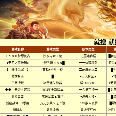
就搜-就
游戏名称
游戏类型
版本类型
１丶８０梦想复古
独家元素玉兔
进服啥都送
█首
●无名之辈神器●
上线先送８８８█
━━体现秒到
暗黑
【 爆什么宠 】
首战●刚开一秒
〓高爆耐玩〓
█
傲世合击
█
●三天合区▲
●
正版授权
冰雪迷失神器
群631036831
Ｏ茺
◆◆ 云游〃沉默
2025年全新版本
━会员可打━
█免
８０合击
攻速合击▲首区
●迷失大陆●
█
新鏖战合击2季度
万元沙奖丶无上限
五年散人品牌
█绿
新版本
简单流畅
拿沙奖红包
充值