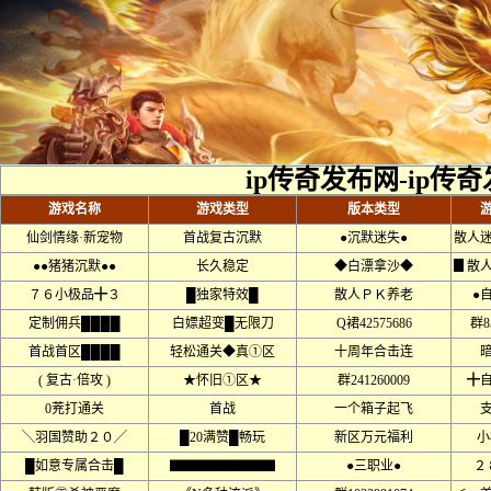
ip传奇发布网-ip传
游戏名称
游戏类型
版本类型
仙剑情缘·新宠物
首战复古沉默
●沉默迷失●
散人
●●猪猪沉默●●
长久稳定
◆白漂拿沙◆
▊散
７６小极品╋３
█独家特效█
散人ＰＫ养老
●
定制佣兵████
白嫖超变█无限刀
Q裙42575686
群8
首战首区████
轻松通关◆真①区
十周年合击连
( 复古·倍攻 )
★怀旧①区★
群241260009
╋
0茺打通关
首战
一个箱子起飞
╲羽国赞助２０╱
█20满赞█畅玩
新区万元福利
小
█如意专属合击█
▇▇▇▇▇▇▇▇
●三职业●
２