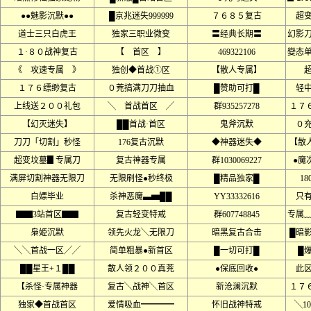
●●魅影沉默●●
█京兆迷失999999
７６８５复古
超
道士三只白虎王
独家三职业微变
〓经典长期〓
幻影
１·８０战神复古
【 首区 】
469322106
變态
《 攻速专属 》
独创◆首战①区
【散人专属】
１７６缥缈复古
０茺搞满刀刀抽血
█赞助可打█
轻
上线送２００礼包
╲ 首战首区 ╱
群935257278
１７６
【幻灭迷失】
██首战·首区
鬼斧沉默
０
刀刀「切割」秒怪
176复古沉默
◆神器迷失◆
【散
超变坟墓▊专属刀
复古神器专属
群1030069227
●魔
满屏切割神器无限刀
无限刷怪●秒终极
█精品独家█
18
白嫖毕业
杀神恶魔▃▅██
YY33332616
只
▇▇3站首区▇▇
复古轻变特戒
群607748845
专属
枭姫沉默
领先火龙╲无限刀
暗黑复古合击
█暗
╲╲首战一区╱╱
简单粗暴●新首区
█一切可打█
█
██星王+１██
散人领２００真茺
●保底回收●
此
【杀怪·专属神器
复古╲战神╲首区
新沧澜沉默
１７６
独家◆首战首区
爱情吸血━━━━
怀旧战神特戒
╲1