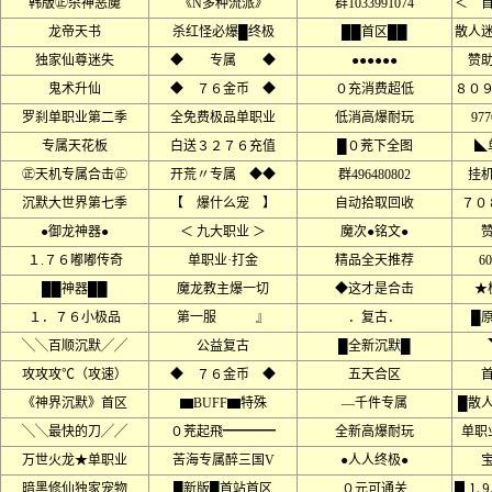
韩版㊣杀神恶魔
《N多种流派》
群1033991074
＜ 
龙帝天书
杀红怪必爆█终极
██首区██
散人
独家仙尊迷失
◆ 专属 ◆
●●●●●●
赞
鬼术升仙
◆ ７６金币 ◆
０充消费超低
８０
罗刹单职业第二季
全免费极品单职业
低消高爆耐玩
97
专属天花板
白送３２７６充值
█０茺下全图
◣
㊣天机专属合击㊣
开荒〃专属 ◆◆
群496480802
挂
沉默大世界第七季
【 爆什么宠 】
自动拾取回收
７０
●御龙神器●
＜ 九大职业 ＞
魔次●铭文●
１.７６嘟嘟传奇
单职业·打金
精品全天推荐
6
██神器██
魔龙教主爆一切
◆这才是合击
★
１．７６小极品
第一服 』
．复古．
█
╲╲百顺沉默╱╱
公益复古
█全新沉默█
攻攻攻℃（攻速）
◆ ７６金币 ◆
五天合区
《神界沉默》首区
▆BUFF▆特殊
––千件专属
█散
╲╲最快的刀╱╱
０茺起飛━━━━
全新高爆耐玩
单职
万世火龙★单职业
苦海专属醉三国V
●人人终极●
暗黑修仙独家宠物
█新版█首站首区
０元可通关
▊⒈