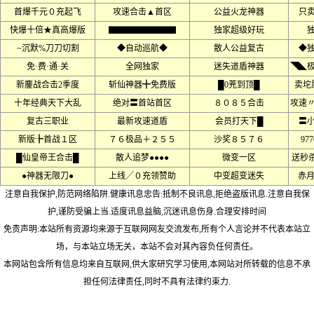
首爆千元０充起飞
攻速合击▲首区
公益火龙神器
只
快爆十倍★真高爆版
▇▇▇▇▇▇▇▇
独家超级好玩
~沉默%刀刀切割
◆自动巡航◆
散人公益复古
◆
免·费·通·关
全网独家
迷失道盾神器
◥◣
新鏖战合击2季度
斩仙神器╋免费版
█0茺到顶█
卖坨
十年经典天下大乱
绝对〓首站首区
８０８５合击
攻速
复古三职业
最新攻速道盾
会员打天下█
〓
新版╊首战１区
７６极品＋２５５
沙奖８５７６
97
█仙皇帝王合击█
散人追梦●●●●
微变一区
送秒
●神器无限刀●
上线╱０充领赞助
中变超变迷失
赤月
注意自我保护,防范网络陷阱.健康讯息忠告:抵制不良讯息,拒绝盗版讯息.注意自我保
护,谨防受骗上当.适度讯息益脑,沉迷讯息伤身.合理安排时间
免责声明:本站所有资源均来源于互联网网友交流发布,所有个人言论并不代表本站立
场，与本站立场无关，本站不会对其內容负任何责任。
本网站包含所有信息均来自互联网,供大家研究学习使用,本网站对所转载的信息不承
担任何法律责任,同时不具有法律约束力.