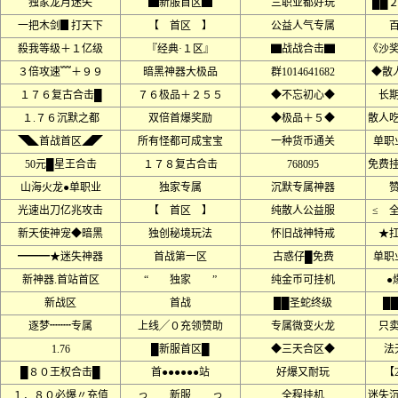
独家龙月迷失
▆新服首区▆
三职业都好玩
██
一把木剑▊打天下
【 首区 】
公益人气专属
殺我等级＋１亿级
『经典·１区』
▇战战合击▇
《沙
３倍攻速﹌＋９９
暗黑神器大极品
群1014641682
◆散
１７６复古合击█
７６极品＋２５５
◆不忘初心◆
长
１.７６沉默之都
双倍首爆奖励
◆极品＋５◆
散人
◥◣首战首区◢◤
所有怪都可成宝宝
一种货币通关
单职
50元█星王合击
１７８复古合击
768095
免费
山海火龙●单职业
独家专属
沉默专属神器
光速出刀亿兆攻击
【 首区 】
纯散人公益服
≤ 
新天使神宠◆暗黑
独创秘境玩法
怀旧战神特戒
★
━━━★迷失神器
首战第一区
古惑仔█免费
单职
新神器.首站首区
“ 独家 ”
纯金币可挂机
●
新战区
首战
██圣蛇终级
█
逐梦┉┉专属
上线╱０充领赞助
专属微变火龙
只
1.76
█新服首区█
◆三天合区◆
法
█８０王权合击█
首●●●●●●站
好爆又耐玩
【
１．８０必爆〃充值
っ 新服 っ
全程挂机
迷失