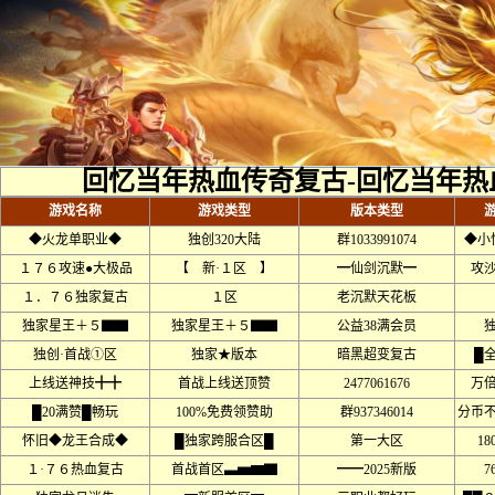
回忆当年热血传奇复古-回忆当年热
游戏名称
游戏类型
版本类型
◆火龙单职业◆
独创320大陆
群1033991074
◆小
１７６攻速●大极品
【 新·１区 】
━仙剑沉默━
攻
１．７６独家复古
１区
老沉默天花板
独家星王＋５▇▇
独家星王＋５▇▇
公益38满会员
独创·首战①区
独家★版本
暗黑超变复古
█
上线送神技╋╋
首战上线送顶赞
2477061676
万
█20满赞█畅玩
100%免费领赞助
群937346014
分币
怀旧◆龙王合成◆
█独家跨服合区█
第一大区
18
１·７６热血复古
首战首区▃▅▆▇
━━2025新版
7