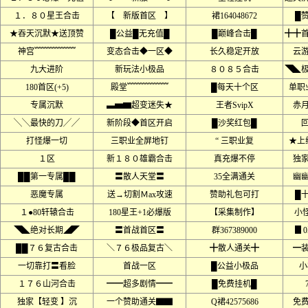
１．８０星王合击
【 新版首区 】
裙164048672
█
★吞天沉默★送顶赞
█公益█无充值█
█巅峰合击█
╋╋
神宫﹌﹌﹌﹌﹌
变态合击◆一区◆
长久稳定开放
云
九大进阶
新玩法小极品
８０８５合击
◥◣
180首区(+5)
殿堂﹌﹌﹌﹌﹌
█每天十个区
单职
专属沉默
▃▅▆超变迷失★
王者SvipX
赤月
╲╲最快的刀╱╱
新阶段◆首区开启
█沙奖红包█
打怪爆一切
三职业全屏地钉
“ 三职业复
★上
１区
新１８０雄霸合击
真充爆不停
独
██第一专属██
〓散人天堂〓
35全满通关
幽
恶魔专属
送→切割Ｍax攻速
赞助礼包可打
█
１●80轩辕合击
180星王+1必爆版
【采集制作】
小
◥◣绝对长期◢◤
〓首战首区〓
群367389000
▊
██７６复古合击
＼７６极品复古＼
╋散人通关╋
━
一切靠打〓看脸
首战一区
█公益小极品
小
１７６山河合击
━━超多剧情━━
█免费挂机█
独家【轻变 】沉
一个赞助通关▇▇
Q裙42575686
免