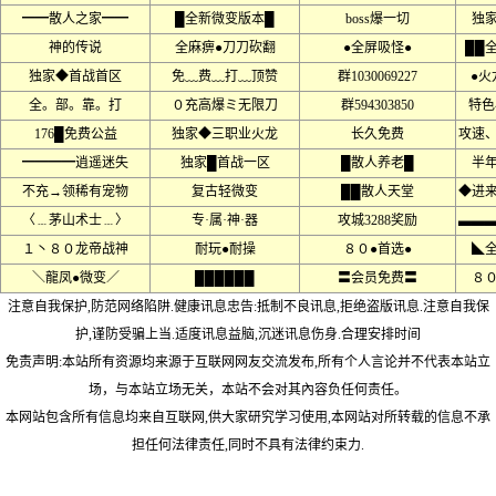
━━散人之家━━
█全新微变版本█
boss爆一切
独
神的传说
全麻痹●刀刀砍翻
●全屏吸怪●
██
独家◆首战首区
免﹏费﹏打﹏顶赞
群1030069227
●火
全。部。靠。打
０充高爆ミ无限刀
群594303850
特色
176█免费公益
独家◆三职业火龙
长久免费
攻速
━━━━逍遥迷失
独家█首战一区
█散人养老█
半
不充→领稀有宠物
复古轻微变
██散人天堂
◆进
〈﹍茅山术士﹍〉
专·属·神·器
攻城3288奖励
▃▃
１丶８０龙帝战神
耐玩●耐操
８０●首选●
◣
＼龍凤●微变／
██████
〓会员免费〓
８
注意自我保护,防范网络陷阱.健康讯息忠告:抵制不良讯息,拒绝盗版讯息.注意自我保
护,谨防受骗上当.适度讯息益脑,沉迷讯息伤身.合理安排时间
免责声明:本站所有资源均来源于互联网网友交流发布,所有个人言论并不代表本站立
场，与本站立场无关，本站不会对其內容负任何责任。
本网站包含所有信息均来自互联网,供大家研究学习使用,本网站对所转载的信息不承
担任何法律责任,同时不具有法律约束力.