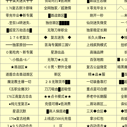
╋╋昊天迷失╋╋
赞助可打●低消费
█首战生态版
1.76复古原汁原味
全网独家╱超激情
Ｘ零充毕业Ｘ
╱╲
零充毕业◆新专属
█首战首区█
刚开一秒
––
-圣狂14转迷失-
独创首区████
仙剑迷失微变
一·
█超变万劫连击█
无限刀单职业
独家稳定长期
１７６老复古
◆ 复古迷失 ◆
长久火爆●●
◆
━━独家原创━━
苦海专属醉三国V
上线疯狗模式
挂
０氪吃肉丶新专属
星游出品
高端品牌
＼小极品+8／
无限刀★火龙
百张地图
▊８
★首战区★
＜０茺丶野外全爆
复古公益微变
暗黑
道盾合击首战首区
新区
精★品★服
█
魔龙教主爆一切
２８无限货币██
一切装备靠打
██
《五职业魔次》
刀刀吸血█送吸怪
重点是可白嫖
长
176江南复古合击
★★点卡模式★★
养老中长期服
全
●纯元宝复古●
充值可爆●低消费
﹏首站首区﹏
诛
星语沉默
█商人保底收█
三天◆合区◆
◆
176●复古经典
上线送2500元充值
拿沙红包
商
１●９５内功合击
Ⅰ 区
★内功连击★
●