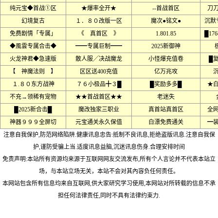
纯元宝◆首战①区
★爆率全开★
--首战首区
刀
幻境复古
１．８０改版一区
魔次●铭文●
沉默
免费剧情「专属」
《 真首区 》
1.801.85
█17
◆風雲专属合击◆
━━专属巨制━━
2025新御神
火龙神君◆急速版
散人服╱决战魔龙
小怪爆充值卷
█
【 神魔法则 】
区区送400充值
亿万兆攻
１.８０东方战神
７６小极品╋３█
█奖励多多█
★
不充→领稀有宠物
★★首战首区★★
老迷失
█2025新合击█
魔改独家三职业
真首站真首区
全
神器９９９全屏切
元宝通关永久保值
白漂免费通关
━
注意自我保护,防范网络陷阱.健康讯息忠告:抵制不良讯息,拒绝盗版讯息.注意自我保
护,谨防受骗上当.适度讯息益脑,沉迷讯息伤身.合理安排时间
免责声明:本站所有资源均来源于互联网网友交流发布,所有个人言论并不代表本站立
场，与本站立场无关，本站不会对其內容负任何责任。
本网站包含所有信息均来自互联网,供大家研究学习使用,本网站对所转载的信息不承
担任何法律责任,同时不具有法律约束力.